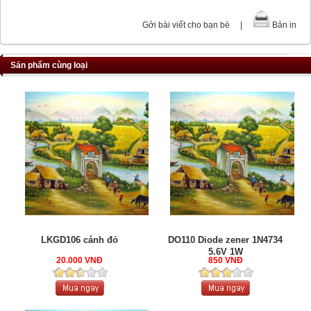
Gởi bài viết cho bạn bè
|
Bản in
Sản phẩm cùng loại
LKGD106 cánh đỏ
DO110 Diode zener 1N4734
5.6V 1W
20.000 VNĐ
850 VNĐ