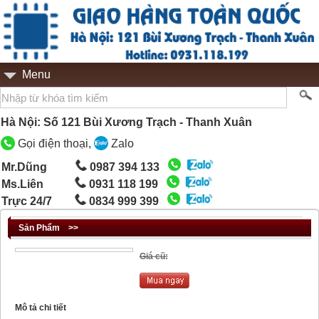
Menu
Hà Nội: Số 121 Bùi Xương Trạch - Thanh Xuân
Gọi điện thoại,
Zalo
Mr.Dũng
0987 394 133
Ms.Liên
0931 118 199
Trực 24/7
0834 999 399
Sản Phẩm
>>
Giá cũ:
Mô tả chi tiết