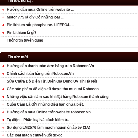
Tin tức nổi bật
Hướng dẫn mua Online trên website ...
Motor 775 là gì? Có những loại ...
Pin lithium sắt photphatse- LIFEPO4- ...
Pin Lithium là gì?
Thông tin tuyển dụng
Tin tức mới
Hướng dẫn thanh toán đơn hàng trên Robocon.Vn
Chính sách bán hàng trên Robocon.Vn
Sửa Chữa Đồ Điện Tử, Điện Gia Dụng Uy Tín Hà Nội
Các sản phẩm đồ điện cũ được thu mua tại Robocon
Những việc cần làm sau khi đặt hàng Robocon thành công
Cuộn Cảm Là Gì? những điều bạn chưa biết.
Hướng dẫn mua Online trên website robocon.vn
Tụ điện – Phân loại và cách kiểm tra
Sử dụng LM2576 làm mạch nguồn ổn áp 5v (3A)
Các loại mạch chuyển đổi dc-dc