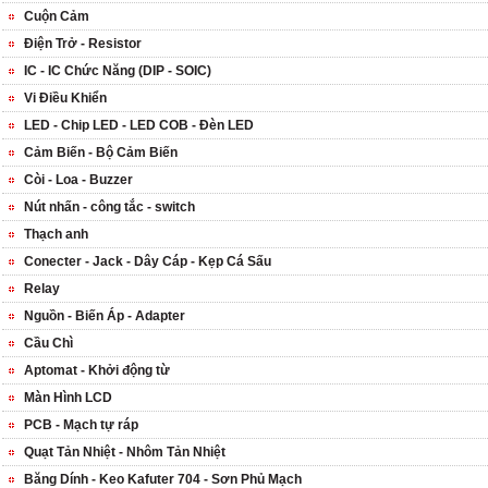
Cuộn Cảm
Điện Trở - Resistor
IC - IC Chức Năng (DIP - SOIC)
Vi Điều Khiển
LED - Chip LED - LED COB - Đèn LED
Cảm Biến - Bộ Cảm Biến
Còi - Loa - Buzzer
Nút nhấn - công tắc - switch
Thạch anh
Conecter - Jack - Dây Cáp - Kẹp Cá Sấu
Relay
Nguồn - Biến Áp - Adapter
Cầu Chì
Aptomat - Khởi động từ
Màn Hình LCD
PCB - Mạch tự ráp
Quạt Tản Nhiệt - Nhôm Tản Nhiệt
Băng Dính - Keo Kafuter 704 - Sơn Phủ Mạch