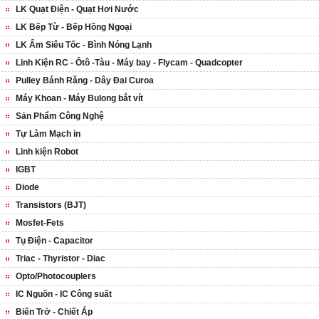
LK Quạt Điện - Quạt Hơi Nước
LK Bếp Từ - Bếp Hồng Ngoại
LK Ấm Siêu Tốc - Bình Nóng Lạnh
Linh Kiện RC - Ôtô -Tàu - Máy bay - Flycam - Quadcopter
Pulley Bánh Răng - Dây Đai Curoa
Máy Khoan - Máy Bulong bắt vít
Sản Phẩm Công Nghệ
Tự Làm Mạch in
Linh kiện Robot
IGBT
Diode
Transistors (BJT)
Mosfet-Fets
Tụ Điện - Capacitor
Triac - Thyristor - Diac
Opto/Photocouplers
IC Nguồn - IC Công suất
Biến Trở - Chiết Áp