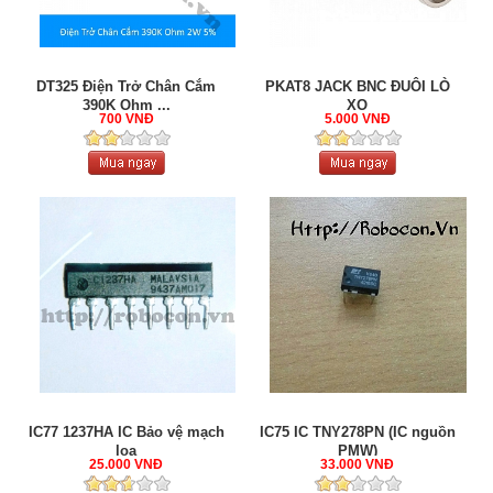
DT325 Điện Trở Chân Cắm
PKAT8 JACK BNC ĐUÔI LÒ
390K Ohm ...
XO
700 VNĐ
5.000 VNĐ
IC77 1237HA IC Bảo vệ mạch
IC75 IC TNY278PN (IC nguồn
loa
PMW)
25.000 VNĐ
33.000 VNĐ