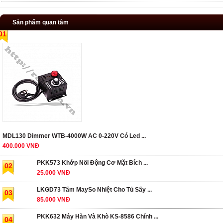
Sản phẩm quan tâm
01
MDL130 Dimmer WTB-4000W AC 0-220V Có Led ...
400.000 VNĐ
PKK573 Khớp Nối Động Cơ Mặt Bích ...
02
25.000 VNĐ
LKGD73 Tấm MaySo Nhiệt Cho Tủ Sấy ...
03
85.000 VNĐ
PKK632 Máy Hàn Và Khò KS-8586 Chính ...
04