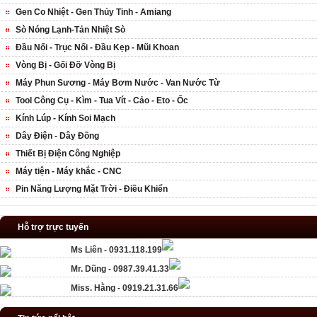
Gen Co Nhiệt - Gen Thủy Tinh - Amiang
Sò Nóng Lạnh-Tản Nhiệt Sò
Đầu Nối - Trục Nối - Đầu Kẹp - Mũi Khoan
Vòng Bị - Gối Đỡ Vòng Bị
Máy Phun Sương - Máy Bơm Nước - Van Nước Từ
Tool Công Cụ - Kìm - Tua Vít - Cảo - Eto - Ốc
Kính Lúp - Kính Soi Mạch
Dây Điện - Dây Đồng
Thiết Bị Điện Công Nghiệp
Máy tiện - Máy khắc - CNC
Pin Năng Lượng Mặt Trời - Điều Khiển
Hỗ trợ trực tuyến
Ms Liên - 0931.118.199
Mr. Dũng - 0987.39.41.33
Miss. Hằng - 0919.21.31.66