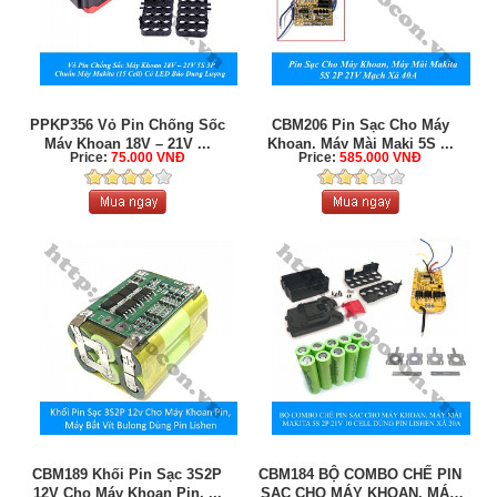
PPKP356 Vỏ Pin Chống Sốc
CBM206 Pin Sạc Cho Máy
Máy Khoan 18V – 21V ...
Khoan, Máy Mài Maki 5S ...
Price:
75.000 VNĐ
Price:
585.000 VNĐ
CBM189 Khối Pin Sạc 3S2P
CBM184 BỘ COMBO CHẾ PIN
12V Cho Máy Khoan Pin, ...
SẠC CHO MÁY KHOAN, MÁY