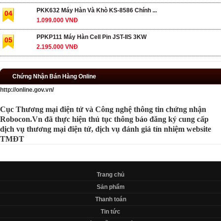
PKK632 Máy Hàn Và Khò KS-8586 Chính ...
04
1.099.000 VNĐ
PPKP111 Máy Hàn Cell Pin JST-IIS 3KW
05
2.195.000 VNĐ
Chứng Nhận Bán Hàng Online
http://online.gov.vn/
Cục Thương mại điện tử và Công nghệ thông tin chứng nhận
Robocon.Vn đã thực hiện thủ tục thông báo đăng ký cung cấp
dịch vụ thương mại điện tử, dịch vụ đánh giá tín nhiệm website
TMĐT
Trang chủ
Sản phẩm
Thanh toán
Tin tức