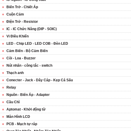
Biến Trở - Chiết Áp
Cuộn Cảm
Điện Trở - Resistor
IC - IC Chức Năng (DIP - SOIC)
Vi Điều Khiển
LED - Chip LED - LED COB - Đèn LED
Cảm Biến - Bộ Cảm Biến
Còi - Loa - Buzzer
Nút nhấn - công tắc - switch
Thạch anh
Conecter - Jack - Dây Cáp - Kẹp Cá Sấu
Relay
Nguồn - Biến Áp - Adapter
Cầu Chì
Aptomat - Khởi động từ
Màn Hình LCD
PCB - Mạch tự ráp