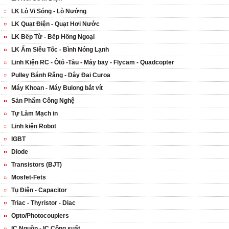
LK Lò Vi Sóng - Lò Nướng
LK Quạt Điện - Quạt Hơi Nước
LK Bếp Từ - Bếp Hồng Ngoại
LK Ấm Siêu Tốc - Bình Nóng Lạnh
Linh Kiện RC - Ôtô -Tàu - Máy bay - Flycam - Quadcopter
Pulley Bánh Răng - Dây Đai Curoa
Máy Khoan - Máy Bulong bắt vít
Sản Phẩm Công Nghệ
Tự Làm Mạch in
Linh kiện Robot
IGBT
Diode
Transistors (BJT)
Mosfet-Fets
Tụ Điện - Capacitor
Triac - Thyristor - Diac
Opto/Photocouplers
IC Nguồn - IC Công suất