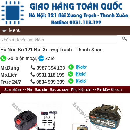
Menu
Hà Nội: Số 121 Bùi Xương Trạch - Thanh Xuân
Gọi điện thoại,
Zalo
Mr.Dũng
0987 394 133
Ms.Liên
0931 118 199
Trực 24/7
0834 999 399
Sản phẩm >> Pin - Sạc pin - Sạc ác quy - Phụ kiện pin >> Pin Máy Khoan -
Cắt - Siết Ốc Bulong