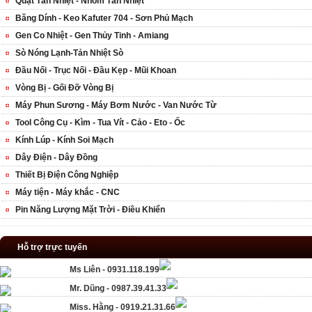
Quạt Tản Nhiệt - Nhôm Tản Nhiệt
Băng Dính - Keo Kafuter 704 - Sơn Phủ Mạch
Gen Co Nhiệt - Gen Thủy Tinh - Amiang
Sò Nóng Lạnh-Tản Nhiệt Sò
Đầu Nối - Trục Nối - Đầu Kẹp - Mũi Khoan
Vòng Bị - Gối Đỡ Vòng Bị
Máy Phun Sương - Máy Bơm Nước - Van Nước Từ
Tool Công Cụ - Kìm - Tua Vít - Cảo - Eto - Ốc
Kính Lúp - Kính Soi Mạch
Dây Điện - Dây Đồng
Thiết Bị Điện Công Nghiệp
Máy tiện - Máy khắc - CNC
Pin Năng Lượng Mặt Trời - Điều Khiển
Hỗ trợ trực tuyến
Ms Liên - 0931.118.199
Mr. Dũng - 0987.39.41.33
Miss. Hằng - 0919.21.31.66