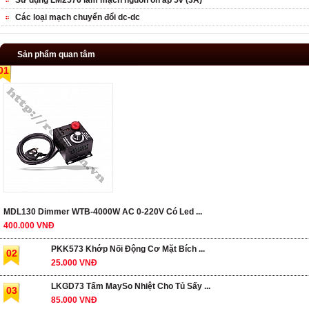
Các loại mạch chuyển đổi dc-dc
Sản phẩm quan tâm
01
MDL130 Dimmer WTB-4000W AC 0-220V Có Led ...
400.000 VNĐ
PKK573 Khớp Nối Động Cơ Mặt Bích ...
02
25.000 VNĐ
LKGD73 Tấm MaySo Nhiệt Cho Tủ Sấy ...
03
85.000 VNĐ