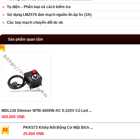
Tụ điện – Phân loại và cách kiểm tra
Sử dụng LM2576 làm mạch nguồn ổn áp 5v (3A)
Các loại mạch chuyển đổi dc-dc
Sản phẩm quan tâm
01
MDL130 Dimmer WTB-4000W AC 0-220V Có Led ...
400.000 VNĐ
PKK573 Khớp Nối Động Cơ Mặt Bích ...
02
25.000 VNĐ