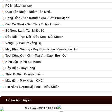
PCB - Mạch tự ráp
Quạt Tản Nhiệt - Nhôm Tản Nhiệt
Băng Dính - Keo Kafuter 704 - Sơn Phủ Mạch
Gen Co Nhiệt - Gen Thủy Tinh - Amiang
Sò Nóng Lạnh-Tản Nhiệt Sò
Đầu Nối - Trục Nối - Đầu Kẹp - Mũi Khoan
Vòng Bị - Gối Đỡ Vòng Bị
Máy Phun Sương - Máy Bơm Nước - Van Nước Từ
Tool Công Cụ - Kìm - Tua Vít - Cảo - Eto - Ốc
Kính Lúp - Kính Soi Mạch
Dây Điện - Dây Đồng
Thiết Bị Điện Công Nghiệp
Máy tiện - Máy khắc - CNC
Pin Năng Lượng Mặt Trời - Điều Khiển
Hỗ trợ trực tuyến
Ms Liên - 0931.118.199