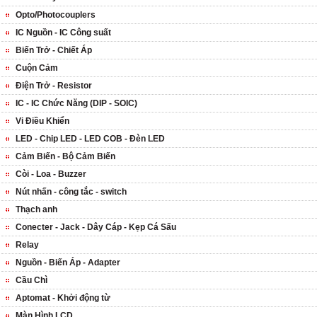
Opto/Photocouplers
IC Nguồn - IC Công suất
Biến Trở - Chiết Áp
Cuộn Cảm
Điện Trở - Resistor
IC - IC Chức Năng (DIP - SOIC)
Vi Điều Khiển
LED - Chip LED - LED COB - Đèn LED
Cảm Biến - Bộ Cảm Biến
Còi - Loa - Buzzer
Nút nhấn - công tắc - switch
Thạch anh
Conecter - Jack - Dây Cáp - Kẹp Cá Sấu
Relay
Nguồn - Biến Áp - Adapter
Cầu Chì
Aptomat - Khởi động từ
Màn Hình LCD