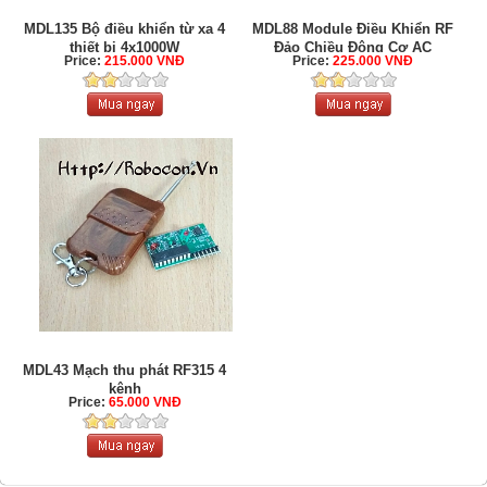
MDL135 Bộ điều khiển từ xa 4
MDL88 Module Điều Khiển RF
thiết bị 4x1000W
Đảo Chiều Động Cơ AC
Price:
215.000 VNĐ
Price:
225.000 VNĐ
MDL43 Mạch thu phát RF315 4
kênh
Price:
65.000 VNĐ