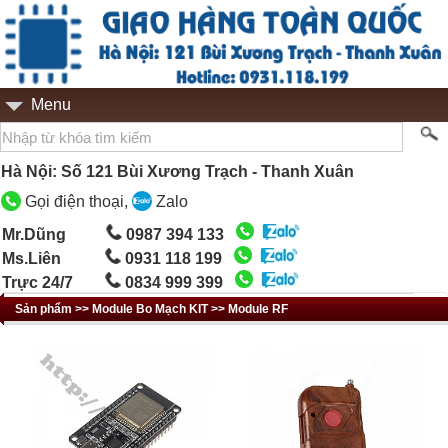
Menu
Hà Nội: Số 121 Bùi Xương Trạch - Thanh Xuân
Gọi điện thoại,
Zalo
Mr.Dũng
0987 394 133
Ms.Liên
0931 118 199
Trực 24/7
0834 999 399
Sản phẩm >> Module Bo Mạch KIT >> Module RF