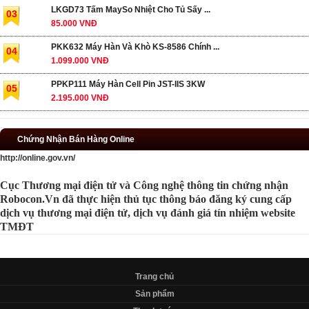
LKGD73 Tấm MaySo Nhiệt Cho Tủ Sấy ...
03
85.000 VNĐ
PKK632 Máy Hàn Và Khò KS-8586 Chính ...
04
1.099.000 VNĐ
PPKP111 Máy Hàn Cell Pin JST-IIS 3KW
05
2.195.000 VNĐ
Chứng Nhận Bán Hàng Online
http://online.gov.vn/
Cục Thương mại điện tử và Công nghệ thông tin chứng nhận
Robocon.Vn đã thực hiện thủ tục thông báo đăng ký cung cấp
dịch vụ thương mại điện tử, dịch vụ đánh giá tín nhiệm website
TMĐT
Trang chủ
Sản phẩm