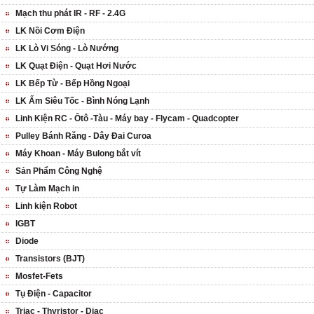
Mạch thu phát IR - RF - 2.4G
LK Nồi Cơm Điện
LK Lò Vi Sóng - Lò Nướng
LK Quạt Điện - Quạt Hơi Nước
LK Bếp Từ - Bếp Hồng Ngoại
LK Ấm Siêu Tốc - Bình Nóng Lạnh
Linh Kiện RC - Ôtô -Tàu - Máy bay - Flycam - Quadcopter
Pulley Bánh Răng - Dây Đai Curoa
Máy Khoan - Máy Bulong bắt vít
Sản Phẩm Công Nghệ
Tự Làm Mạch in
Linh kiện Robot
IGBT
Diode
Transistors (BJT)
Mosfet-Fets
Tụ Điện - Capacitor
Triac - Thyristor - Diac