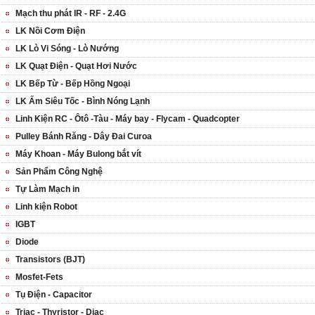
Mạch thu phát IR - RF - 2.4G
LK Nồi Cơm Điện
LK Lò Vi Sóng - Lò Nướng
LK Quạt Điện - Quạt Hơi Nước
LK Bếp Từ - Bếp Hồng Ngoại
LK Ấm Siêu Tốc - Bình Nóng Lạnh
Linh Kiện RC - Ôtô -Tàu - Máy bay - Flycam - Quadcopter
Pulley Bánh Răng - Dây Đai Curoa
Máy Khoan - Máy Bulong bắt vít
Sản Phẩm Công Nghệ
Tự Làm Mạch in
Linh kiện Robot
IGBT
Diode
Transistors (BJT)
Mosfet-Fets
Tụ Điện - Capacitor
Triac - Thyristor - Diac