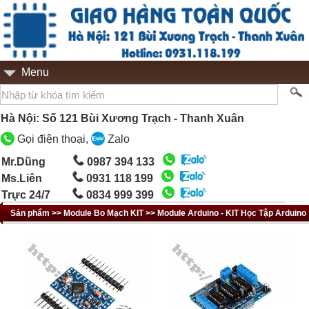
Menu
Hà Nội: Số 121 Bùi Xương Trạch - Thanh Xuân
Gọi điện thoại,
Zalo
Mr.Dũng
0987 394 133
Ms.Liên
0931 118 199
Trực 24/7
0834 999 399
Sản phẩm >> Module Bo Mạch KIT >> Module Arduino - KIT Học Tập Arduino