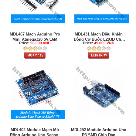
MDL467 Mạch Arduino Pro
MDL431 Mạch Điều Khiển
Mini Atmega328 5V/16M
Động Cơ Bước L293D Cho
Price:
98.000 VNĐ
Price:
49.000 VNĐ
Arduino
MDL402 Module Mạch Mở
MDL252 Module Arduino Uno
Rộng Arduino Uno Sensor
R3 SMD Chíp Dán