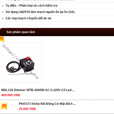
Tụ điện – Phân loại và cách kiểm tra
Sử dụng LM2576 làm mạch nguồn ổn áp 5v (3A)
Các loại mạch chuyển đổi dc-dc
Sản phẩm quan tâm
01
MDL130 Dimmer WTB-4000W AC 0-220V Có Led ...
400.000 VNĐ
PKK573 Khớp Nối Động Cơ Mặt Bích ...
02
25.000 VNĐ