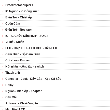
Opto/Photocouplers
IC Nguồn - IC Công suất
Biến Trở - Chiết Áp
Cuộn Cảm
Điện Trở - Resistor
IC - IC Chức Năng (DIP - SOIC)
Vi Điều Khiển
LED - Chip LED - LED COB - Đèn LED
Cảm Biến - Bộ Cảm Biến
Còi - Loa - Buzzer
Nút nhấn - công tắc - switch
Thạch anh
Conecter - Jack - Dây Cáp - Kẹp Cá Sấu
Relay
Nguồn - Biến Áp - Adapter
Cầu Chì
Aptomat - Khởi động từ
Màn Hình LCD