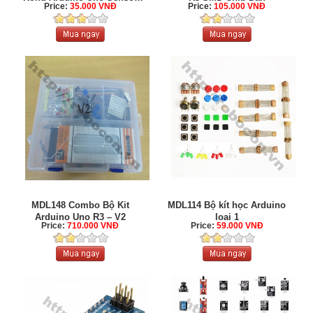
Price:
35.000 VNĐ
Price:
105.000 VNĐ
Shield V5
MDL148 Combo Bộ Kit
MDL114 Bộ kít học Arduino
Arduino Uno R3 – V2
loại 1
Price:
710.000 VNĐ
Price:
59.000 VNĐ