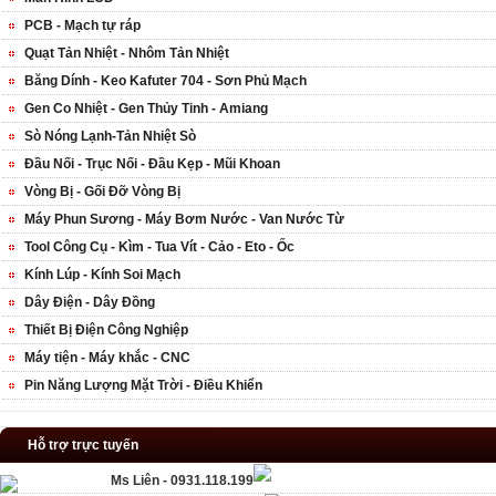
PCB - Mạch tự ráp
Quạt Tản Nhiệt - Nhôm Tản Nhiệt
Băng Dính - Keo Kafuter 704 - Sơn Phủ Mạch
Gen Co Nhiệt - Gen Thủy Tinh - Amiang
Sò Nóng Lạnh-Tản Nhiệt Sò
Đầu Nối - Trục Nối - Đầu Kẹp - Mũi Khoan
Vòng Bị - Gối Đỡ Vòng Bị
Máy Phun Sương - Máy Bơm Nước - Van Nước Từ
Tool Công Cụ - Kìm - Tua Vít - Cảo - Eto - Ốc
Kính Lúp - Kính Soi Mạch
Dây Điện - Dây Đồng
Thiết Bị Điện Công Nghiệp
Máy tiện - Máy khắc - CNC
Pin Năng Lượng Mặt Trời - Điều Khiển
Hỗ trợ trực tuyến
Ms Liên - 0931.118.199