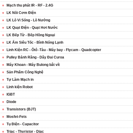
Mạch thu phát IR - RF - 2.4G
LK Nồi Cơm Điện
LK Lò Vi Sóng - Lò Nướng
LK Quạt Điện - Quạt Hơi Nước
LK Bếp Từ - Bếp Hồng Ngoại
LK Ấm Siêu Tốc - Bình Nóng Lạnh
Linh Kiện RC - Ôtô -Tàu - Máy bay - Flycam - Quadcopter
Pulley Bánh Răng - Dây Đai Curoa
Máy Khoan - Máy Bulong bắt vít
Sản Phẩm Công Nghệ
Tự Làm Mạch in
Linh kiện Robot
IGBT
Diode
Transistors (BJT)
Mosfet-Fets
Tụ Điện - Capacitor
Triac - Thyristor - Diac