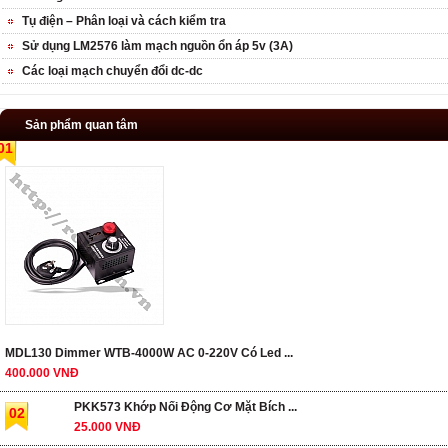
Tụ điện – Phân loại và cách kiểm tra
Sử dụng LM2576 làm mạch nguồn ổn áp 5v (3A)
Các loại mạch chuyển đổi dc-dc
Sản phẩm quan tâm
01
MDL130 Dimmer WTB-4000W AC 0-220V Có Led ...
400.000 VNĐ
PKK573 Khớp Nối Động Cơ Mặt Bích ...
02
25.000 VNĐ