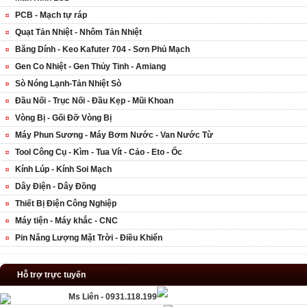
PCB - Mạch tự ráp
Quạt Tản Nhiệt - Nhôm Tản Nhiệt
Băng Dính - Keo Kafuter 704 - Sơn Phủ Mạch
Gen Co Nhiệt - Gen Thủy Tinh - Amiang
Sò Nóng Lạnh-Tản Nhiệt Sò
Đầu Nối - Trục Nối - Đầu Kẹp - Mũi Khoan
Vòng Bị - Gối Đỡ Vòng Bị
Máy Phun Sương - Máy Bơm Nước - Van Nước Từ
Tool Công Cụ - Kìm - Tua Vít - Cảo - Eto - Ốc
Kính Lúp - Kính Soi Mạch
Dây Điện - Dây Đồng
Thiết Bị Điện Công Nghiệp
Máy tiện - Máy khắc - CNC
Pin Năng Lượng Mặt Trời - Điều Khiển
Hỗ trợ trực tuyến
Ms Liên - 0931.118.199