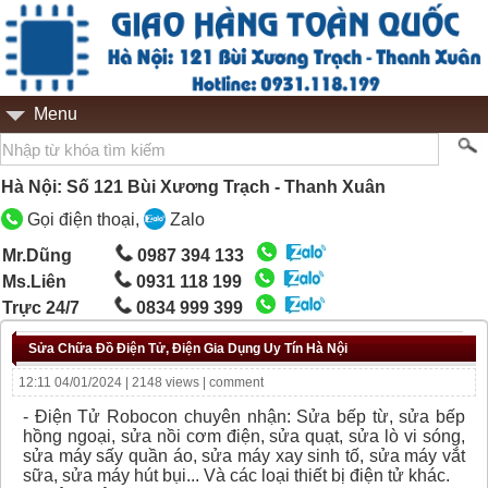
Menu
Hà Nội: Số 121 Bùi Xương Trạch - Thanh Xuân
Gọi điện thoại,
Zalo
Mr.Dũng
0987 394 133
Ms.Liên
0931 118 199
Trực 24/7
0834 999 399
Sửa Chữa Đồ Điện Tử, Điện Gia Dụng Uy Tín Hà Nội
12:11 04/01/2024 | 2148 views |
comment
- Điện Tử Robocon chuyên nhận: Sửa bếp từ, sửa bếp
hồng ngoại, sửa nồi cơm điện, sửa quạt, sửa lò vi sóng,
sửa máy sấy quần áo, sửa máy xay sinh tố, sửa máy vắt
sữa, sửa máy hút bụi... Và các loại thiết bị điện tử khác.