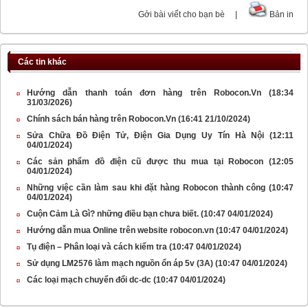
Gởi bài viết cho bạn bè
|
Bản in
Các tin khác
Hướng dẫn thanh toán đơn hàng trên Robocon.Vn
(18:34
31/03/2026)
Chính sách bán hàng trên Robocon.Vn
(16:41 21/10/2024)
Sửa Chữa Đồ Điện Tử, Điện Gia Dụng Uy Tín Hà Nội
(12:11
04/01/2024)
Các sản phẩm đồ điện cũ được thu mua tại Robocon
(12:05
04/01/2024)
Những việc cần làm sau khi đặt hàng Robocon thành công
(10:47
04/01/2024)
Cuộn Cảm Là Gì? những điều bạn chưa biết.
(10:47 04/01/2024)
Hướng dẫn mua Online trên website robocon.vn
(10:47 04/01/2024)
Tụ điện – Phân loại và cách kiểm tra
(10:47 04/01/2024)
Sử dụng LM2576 làm mạch nguồn ổn áp 5v (3A)
(10:47 04/01/2024)
Các loại mạch chuyển đổi dc-dc
(10:47 04/01/2024)