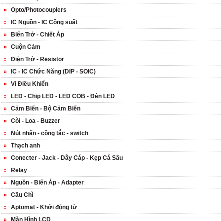
Opto/Photocouplers
IC Nguồn - IC Công suất
Biến Trở - Chiết Áp
Cuộn Cảm
Điện Trở - Resistor
IC - IC Chức Năng (DIP - SOIC)
Vi Điều Khiển
LED - Chip LED - LED COB - Đèn LED
Cảm Biến - Bộ Cảm Biến
Còi - Loa - Buzzer
Nút nhấn - công tắc - switch
Thạch anh
Conecter - Jack - Dây Cáp - Kẹp Cá Sấu
Relay
Nguồn - Biến Áp - Adapter
Cầu Chì
Aptomat - Khởi động từ
Màn Hình LCD