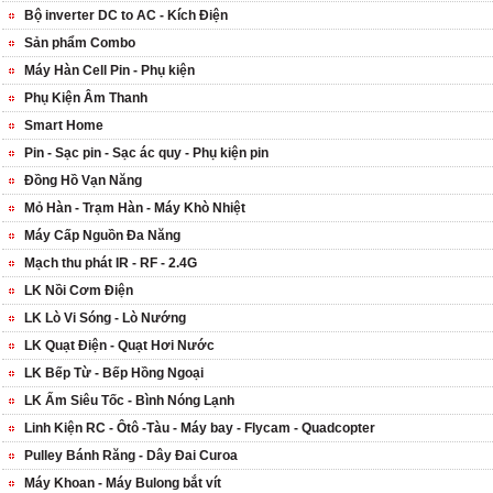
Bộ inverter DC to AC - Kích Điện
Sản phẩm Combo
Máy Hàn Cell Pin - Phụ kiện
Phụ Kiện Âm Thanh
Smart Home
Pin - Sạc pin - Sạc ác quy - Phụ kiện pin
Đồng Hồ Vạn Năng
Mỏ Hàn - Trạm Hàn - Máy Khò Nhiệt
Máy Cấp Nguồn Đa Năng
Mạch thu phát IR - RF - 2.4G
LK Nồi Cơm Điện
LK Lò Vi Sóng - Lò Nướng
LK Quạt Điện - Quạt Hơi Nước
LK Bếp Từ - Bếp Hồng Ngoại
LK Ấm Siêu Tốc - Bình Nóng Lạnh
Linh Kiện RC - Ôtô -Tàu - Máy bay - Flycam - Quadcopter
Pulley Bánh Răng - Dây Đai Curoa
Máy Khoan - Máy Bulong bắt vít