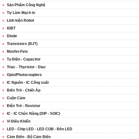
Sản Phẩm Công Nghệ
Tự Làm Mạch in
Linh kiện Robot
IGBT
Diode
Transistors (BJT)
Mosfet-Fets
Tụ Điện - Capacitor
Triac - Thyristor - Diac
Opto/Photocouplers
IC Nguồn - IC Công suất
Biến Trở - Chiết Áp
Cuộn Cảm
Điện Trở - Resistor
IC - IC Chức Năng (DIP - SOIC)
Vi Điều Khiển
LED - Chip LED - LED COB - Đèn LED
Cảm Biến - Bộ Cảm Biến