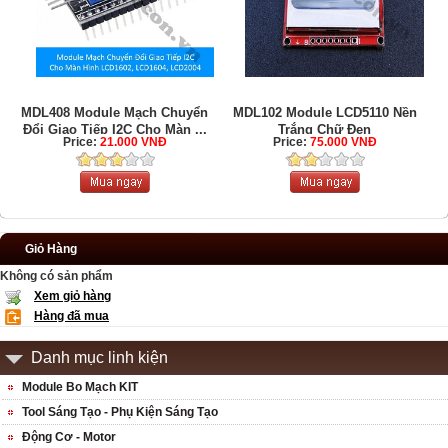
MDL408 Module Mạch Chuyển
MDL102 Module LCD5110 Nền
Đổi Giao Tiếp I2C Cho Màn ...
Trắng Chữ Đen
Price:
21.000 VNĐ
Price:
75.000 VNĐ
Giỏ Hàng
Không có sản phẩm
Xem giỏ hàng
Hàng đã mua
Danh mục linh kiện
Module Bo Mạch KIT
Tool Sáng Tạo - Phụ Kiện Sáng Tạo
Động Cơ - Motor