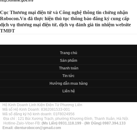
http://online.gov.vn/
Cục Thương mại điện tử và Công nghệ thông tin chứng nhận
Robocon.Vn đã thực hiện thủ tục thông báo đăng ký cung cấp
dịch vụ thương mại điện tử, dịch vụ đánh giá tín nhiệm website
TMĐT
Trang chủ
Sản phẩm
Thanh toán
Tin tức
Hướng dẫn mua hàng
Liên hệ
Hộ Kinh Doanh Linh Kiện Điện Tử Phương Liên
Mã số Hộ Kinh Doanh: 8362081533-001
Mã số đăng ký hộ kinh doanh: 01F8024956
Địa chỉ : 121 Bùi Xương Trạch, phường Khương Đình, Thanh Xuân, Hà Nội.
Hotline-Zalo-Viber-FB:
(Ms Liên)
0931.118.199
-
(Mr Dũng)
0987.394.133
Email:
dienturobocon@gmail.com