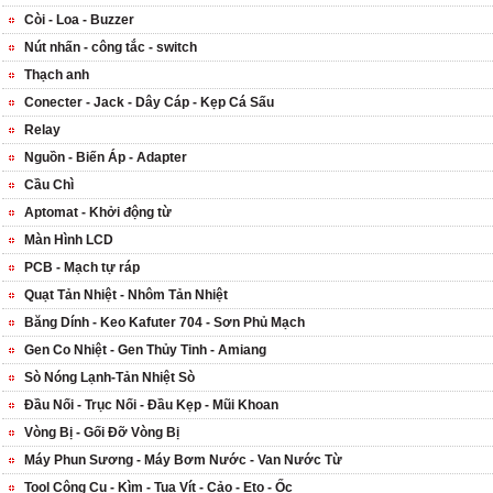
Còi - Loa - Buzzer
Nút nhấn - công tắc - switch
Thạch anh
Conecter - Jack - Dây Cáp - Kẹp Cá Sấu
Relay
Nguồn - Biến Áp - Adapter
Cầu Chì
Aptomat - Khởi động từ
Màn Hình LCD
PCB - Mạch tự ráp
Quạt Tản Nhiệt - Nhôm Tản Nhiệt
Băng Dính - Keo Kafuter 704 - Sơn Phủ Mạch
Gen Co Nhiệt - Gen Thủy Tinh - Amiang
Sò Nóng Lạnh-Tản Nhiệt Sò
Đầu Nối - Trục Nối - Đầu Kẹp - Mũi Khoan
Vòng Bị - Gối Đỡ Vòng Bị
Máy Phun Sương - Máy Bơm Nước - Van Nước Từ
Tool Công Cụ - Kìm - Tua Vít - Cảo - Eto - Ốc