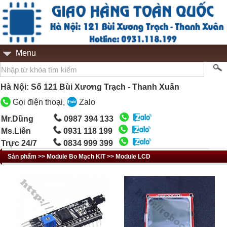
Menu
Hà Nội: Số 121 Bùi Xương Trạch - Thanh Xuân
Gọi điện thoại,
Zalo
Mr.Dũng
0987 394 133
Ms.Liên
0931 118 199
Trực 24/7
0834 999 399
Sản phẩm >> Module Bo Mạch KIT >> Module LCD