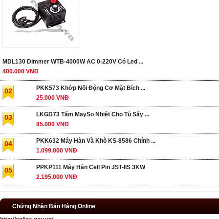
MDL130 Dimmer WTB-4000W AC 0-220V Có Led ...
400.000 VNĐ
PKK573 Khớp Nối Động Cơ Mặt Bích ...
02
25.000 VNĐ
LKGD73 Tấm MaySo Nhiệt Cho Tủ Sấy ...
03
85.000 VNĐ
PKK632 Máy Hàn Và Khò KS-8586 Chính ...
04
1.099.000 VNĐ
PPKP111 Máy Hàn Cell Pin JST-IIS 3KW
05
2.195.000 VNĐ
Chứng Nhận Bán Hàng Online