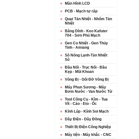
Màn Hình LCD
PCB - Mạch tự ráp
Quạt Tản Nhiệt - Nhôm Tản
Nhiệt
Băng Dính - Keo Kafuter
704 - Sơn Phủ Mạch
Gen Co Nhiệt - Gen Thủy
Tinh - Amiang
Sò Nóng Lạnh-Tản Nhiệt
Sò
Đầu Nối - Trục Nối - Đầu
Kẹp - Mũi Khoan
Vòng Bị - Gối Đỡ Vòng Bị
Máy Phun Sương - Máy
Bơm Nước - Van Nước Từ
Tool Công Cụ - Kìm - Tua
Vít - Cảo - Eto - Ốc
Kính Lúp - Kính Soi Mạch
Dây Điện - Dây Đồng
Thiết Bị Điện Công Nghiệp
Máy tiện - Máy khắc - CNC