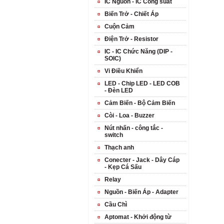
IC Nguồn - IC Công suất
Biến Trở - Chiết Áp
Cuộn Cảm
Điện Trở - Resistor
IC - IC Chức Năng (DIP -
SOIC)
Vi Điều Khiển
LED - Chip LED - LED COB
- Đèn LED
Cảm Biến - Bộ Cảm Biến
Còi - Loa - Buzzer
Nút nhấn - công tắc -
switch
Thạch anh
Conecter - Jack - Dây Cáp
- Kẹp Cá Sấu
Relay
Nguồn - Biến Áp - Adapter
Cầu Chì
Aptomat - Khởi động từ