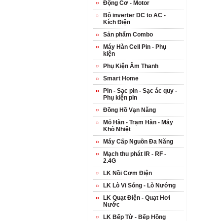
Động Cơ - Motor
Bộ inverter DC to AC -
Kích Điện
Sản phẩm Combo
Máy Hàn Cell Pin - Phụ
kiện
Phụ Kiện Âm Thanh
Smart Home
Pin - Sạc pin - Sạc ác quy -
Phụ kiện pin
Đồng Hồ Vạn Năng
Mỏ Hàn - Trạm Hàn - Máy
Khò Nhiệt
Máy Cấp Nguồn Đa Năng
Mạch thu phát IR - RF -
2.4G
LK Nồi Cơm Điện
LK Lò Vi Sóng - Lò Nướng
LK Quạt Điện - Quạt Hơi
Nước
LK Bếp Từ - Bếp Hồng