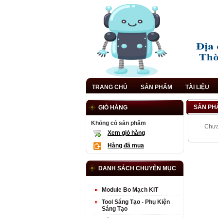
TRANG CHỦ
SẢN PHẨM
TÀI LIỆU
SẢN PHẨ
GIỎ HÀNG
Không có sản phẩm
Chưa
Xem giỏ hàng
Hàng đã mua
DANH SÁCH CHUYÊN MỤC
Module Bo Mạch KIT
Tool Sáng Tạo - Phụ Kiện
Sáng Tạo