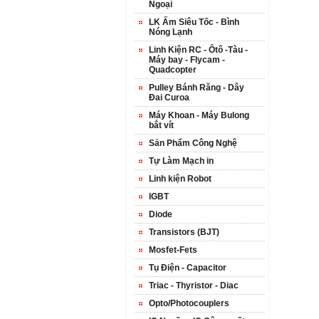
Ngoại
LK Ấm Siêu Tốc - Bình
Nóng Lạnh
Linh Kiện RC - Ôtô -Tàu -
Máy bay - Flycam -
Quadcopter
Pulley Bánh Răng - Dây
Đai Curoa
Máy Khoan - Máy Bulong
bắt vít
Sản Phẩm Công Nghệ
Tự Làm Mạch in
Linh kiện Robot
IGBT
Diode
Transistors (BJT)
Mosfet-Fets
Tụ Điện - Capacitor
Triac - Thyristor - Diac
Opto/Photocouplers