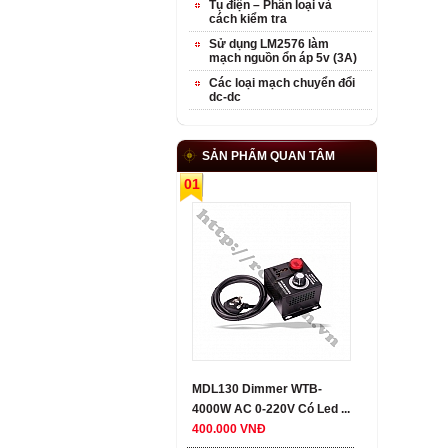
Tụ điện – Phân loại và
cách kiểm tra
Sử dụng LM2576 làm
mạch nguồn ổn áp 5v (3A)
Các loại mạch chuyển đổi
dc-dc
SẢN PHẨM QUAN TÂM
01
MDL130 Dimmer WTB-
4000W AC 0-220V Có Led ...
400.000 VNĐ