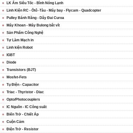
LK Ấm Siêu Tốc - Bình Nóng Lạnh
Linh Kiện RC - Ôtô -Tàu - Máy bay - Flycam - Quadcopter
Pulley Bánh Răng - Dây Đai Curoa
Máy Khoan - Máy Bulong bắt vít
Sản Phẩm Công Nghệ
Tự Làm Mạch in
Linh kiện Robot
IGBT
Diode
Transistors (BJT)
Mosfet-Fets
Tụ Điện - Capacitor
Triac - Thyristor - Diac
Opto/Photocouplers
IC Nguồn - IC Công suất
Biến Trở - Chiết Áp
Cuộn Cảm
Điện Trở - Resistor