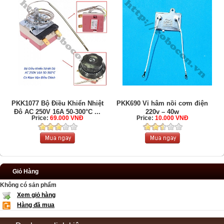
PKK1077 Bộ Điều Khiển Nhiệt
PKK690 Vỉ hâm nồi cơm điện
Độ AC 250V 16A 50-300°C ...
220v – 40w
Price:
69.000 VNĐ
Price:
10.000 VNĐ
Giỏ Hàng
Không có sản phẩm
Xem giỏ hàng
Hàng đã mua