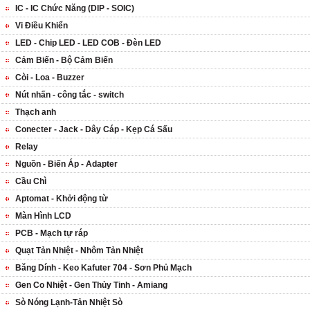
IC - IC Chức Năng (DIP - SOIC)
Vi Điều Khiển
LED - Chip LED - LED COB - Đèn LED
Cảm Biến - Bộ Cảm Biến
Còi - Loa - Buzzer
Nút nhấn - công tắc - switch
Thạch anh
Conecter - Jack - Dây Cáp - Kẹp Cá Sấu
Relay
Nguồn - Biến Áp - Adapter
Cầu Chì
Aptomat - Khởi động từ
Màn Hình LCD
PCB - Mạch tự ráp
Quạt Tản Nhiệt - Nhôm Tản Nhiệt
Băng Dính - Keo Kafuter 704 - Sơn Phủ Mạch
Gen Co Nhiệt - Gen Thủy Tinh - Amiang
Sò Nóng Lạnh-Tản Nhiệt Sò