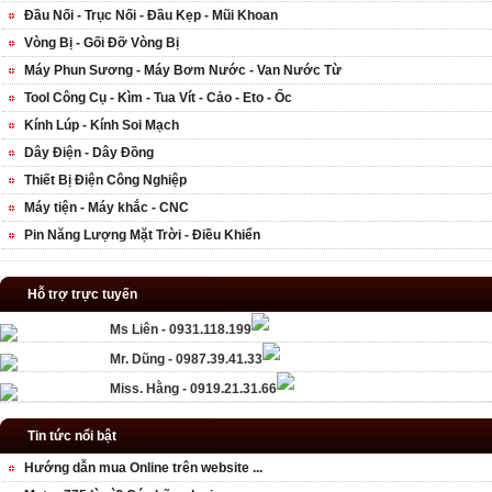
Đầu Nối - Trục Nối - Đầu Kẹp - Mũi Khoan
Vòng Bị - Gối Đỡ Vòng Bị
Máy Phun Sương - Máy Bơm Nước - Van Nước Từ
Tool Công Cụ - Kìm - Tua Vít - Cảo - Eto - Ốc
Kính Lúp - Kính Soi Mạch
Dây Điện - Dây Đồng
Thiết Bị Điện Công Nghiệp
Máy tiện - Máy khắc - CNC
Pin Năng Lượng Mặt Trời - Điều Khiển
Hỗ trợ trực tuyến
Ms Liên - 0931.118.199
Mr. Dũng - 0987.39.41.33
Miss. Hằng - 0919.21.31.66
Tin tức nổi bật
Hướng dẫn mua Online trên website ...