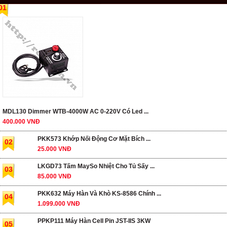
01
MDL130 Dimmer WTB-4000W AC 0-220V Có Led ...
400.000 VNĐ
PKK573 Khớp Nối Động Cơ Mặt Bích ...
02
25.000 VNĐ
LKGD73 Tấm MaySo Nhiệt Cho Tủ Sấy ...
03
85.000 VNĐ
PKK632 Máy Hàn Và Khò KS-8586 Chính ...
04
1.099.000 VNĐ
PPKP111 Máy Hàn Cell Pin JST-IIS 3KW
05