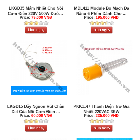
LKGD35 Mâm Nhiệt Cho Nồi
MDL411 Module Bo Mạch Đa
Cơm Điện 220V 500W Đường
Năng 6 Phím Dành Cho ...
Price:
79.000 VNĐ
Price:
195.000 VNĐ
...
LKGD15 Dây Nguồn Rút Chân
PKK1147 Thanh Điện Trở Gia
Dẹt Của Nồi Cơm Điện ...
Nhiệt 220VAC 3KW
Price:
60.000 VNĐ
Price:
235.000 VNĐ