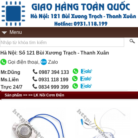
Menu
Hà Nội: Số 121 Bùi Xương Trạch - Thanh Xuân
Gọi điện thoại,
Zalo
Mr.Dũng
0987 394 133
Ms.Liên
0931 118 199
Trực 24/7
0834 999 399
Sản phẩm >> >> LK Nồi Cơm Điện