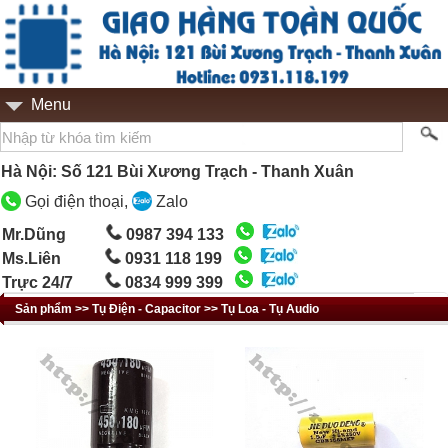
Menu
Hà Nội: Số 121 Bùi Xương Trạch - Thanh Xuân
Gọi điện thoại,
Zalo
Mr.Dũng
0987 394 133
Ms.Liên
0931 118 199
Trực 24/7
0834 999 399
Sản phẩm >> Tụ Điện - Capacitor >> Tụ Loa - Tụ Audio