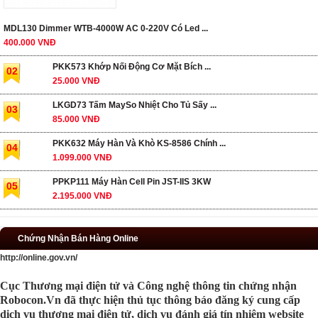
MDL130 Dimmer WTB-4000W AC 0-220V Có Led ...
400.000 VNĐ
PKK573 Khớp Nối Động Cơ Mặt Bích ...
02
25.000 VNĐ
LKGD73 Tấm MaySo Nhiệt Cho Tủ Sấy ...
03
85.000 VNĐ
PKK632 Máy Hàn Và Khò KS-8586 Chính ...
04
1.099.000 VNĐ
PPKP111 Máy Hàn Cell Pin JST-IIS 3KW
05
2.195.000 VNĐ
Chứng Nhận Bán Hàng Online
http://online.gov.vn/
Cục Thương mại điện tử và Công nghệ thông tin chứng nhận
Robocon.Vn đã thực hiện thủ tục thông báo đăng ký cung cấp
dịch vụ thương mại điện tử, dịch vụ đánh giá tín nhiệm website