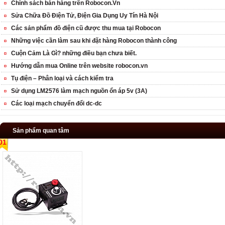
Chính sách bán hàng trên Robocon.Vn
Sửa Chữa Đồ Điện Tử, Điện Gia Dụng Uy Tín Hà Nội
Các sản phẩm đồ điện cũ được thu mua tại Robocon
Những việc cần làm sau khi đặt hàng Robocon thành công
Cuộn Cảm Là Gì? những điều bạn chưa biết.
Hướng dẫn mua Online trên website robocon.vn
Tụ điện – Phân loại và cách kiểm tra
Sử dụng LM2576 làm mạch nguồn ổn áp 5v (3A)
Các loại mạch chuyển đổi dc-dc
Sản phẩm quan tâm
01