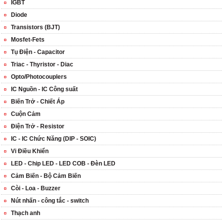
IGBT
Diode
Transistors (BJT)
Mosfet-Fets
Tụ Điện - Capacitor
Triac - Thyristor - Diac
Opto/Photocouplers
IC Nguồn - IC Công suất
Biến Trở - Chiết Áp
Cuộn Cảm
Điện Trở - Resistor
IC - IC Chức Năng (DIP - SOIC)
Vi Điều Khiển
LED - Chip LED - LED COB - Đèn LED
Cảm Biến - Bộ Cảm Biến
Còi - Loa - Buzzer
Nút nhấn - công tắc - switch
Thạch anh