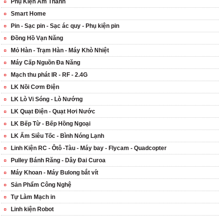
Phụ Kiện Âm Thanh
Smart Home
Pin - Sạc pin - Sạc ác quy - Phụ kiện pin
Đồng Hồ Vạn Năng
Mỏ Hàn - Trạm Hàn - Máy Khò Nhiệt
Máy Cấp Nguồn Đa Năng
Mạch thu phát IR - RF - 2.4G
LK Nồi Cơm Điện
LK Lò Vi Sóng - Lò Nướng
LK Quạt Điện - Quạt Hơi Nước
LK Bếp Từ - Bếp Hồng Ngoại
LK Ấm Siêu Tốc - Bình Nóng Lạnh
Linh Kiện RC - Ôtô -Tàu - Máy bay - Flycam - Quadcopter
Pulley Bánh Răng - Dây Đai Curoa
Máy Khoan - Máy Bulong bắt vít
Sản Phẩm Công Nghệ
Tự Làm Mạch in
Linh kiện Robot