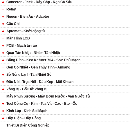
Conecter - Jack - Dây Cáp - Kẹp Cá Sấu
Relay
Nguồn - Biến Áp - Adapter
Cầu Chì
Aptomat - Khởi động từ
Màn Hình LCD
PCB - Mạch tự ráp
Quạt Tản Nhiệt - Nhôm Tản Nhiệt
Băng Dính - Keo Kafuter 704 - Sơn Phủ Mạch
Gen Co Nhiệt - Gen Thủy Tinh - Amiang
Sò Nóng Lạnh-Tản Nhiệt Sò
Đầu Nối - Trục Nối - Đầu Kẹp - Mũi Khoan
Vòng Bị - Gối Đỡ Vòng Bị
Máy Phun Sương - Máy Bơm Nước - Van Nước Từ
Tool Công Cụ - Kìm - Tua Vít - Cảo - Eto - Ốc
Kính Lúp - Kính Soi Mạch
Dây Điện - Dây Đồng
Thiết Bị Điện Công Nghiệp