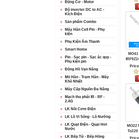
Động Cơ - Motor
Bộ inverter DC to AC -
Kích Điện
Sản phẩm Combo
Máy Hàn Cell Pin - Phụ
kiện
Phụ Kiện Âm Thanh
Smart Home
MO41 
Pin - Sạc pin - Sạc ác quy -
IRF9Z2
Phụ kiện pin
220 K
Pric
Đồng Hồ Vạn Năng
Mỏ Hàn - Trạm Hàn - Máy
Khò Nhiệt
Máy Cấp Nguồn Đa Năng
Mạch thu phát IR - RF -
2.4G
LK Nồi Cơm Điện
LK Lò Vi Sóng - Lò Nướng
LK Quạt Điện - Quạt Hơi
MO22 
Nước
To220
LK Bếp Từ - Bếp Hồng
Pric