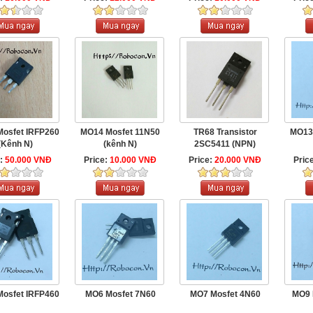
osfet IRFP260
MO14 Mosfet 11N50
TR68 Transistor
MO13
(Kênh N)
(kênh N)
2SC5411 (NPN)
e:
50.000 VNĐ
Price:
10.000 VNĐ
Price:
20.000 VNĐ
Pric
osfet IRFP460
MO6 Mosfet 7N60
MO7 Mosfet 4N60
MO9 