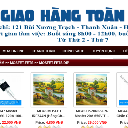
MUA ONLINE
THANH TOÁN
CHÍNH SÁCH
TUYỂN DỤNG
LI
M >> MOSFET-FETS >> MOSFET-FETS DIP
47 Mosfet
MO46 MOSFET
MO45 CS20N65F N-
MO44 
91 120A 100V
IRFZ44N (Hàng Chưa
Mosfet 20A 650V TO-
Chân C
 TO-220 Chính
In Mã Mosfet Trên
220F
e:
22.000 VNĐ
Price:
4.800 VNĐ
Price:
29.000 VNĐ
Pric
Hãng ...
Thân)