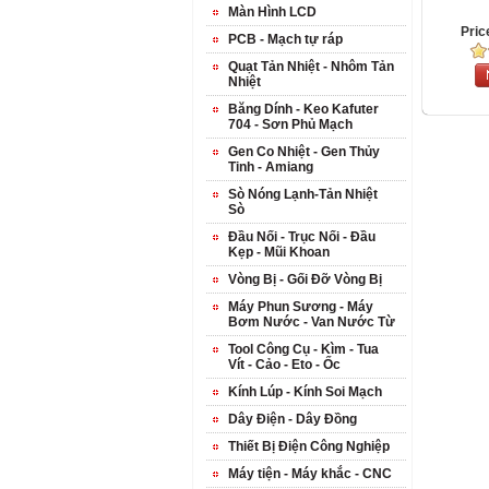
Màn Hình LCD
Pric
PCB - Mạch tự ráp
Quạt Tản Nhiệt - Nhôm Tản
Nhiệt
Băng Dính - Keo Kafuter
704 - Sơn Phủ Mạch
Gen Co Nhiệt - Gen Thủy
Tinh - Amiang
Sò Nóng Lạnh-Tản Nhiệt
Sò
Đầu Nối - Trục Nối - Đầu
Kẹp - Mũi Khoan
Vòng Bị - Gối Đỡ Vòng Bị
Máy Phun Sương - Máy
Bơm Nước - Van Nước Từ
Tool Công Cụ - Kìm - Tua
Vít - Cảo - Eto - Ốc
Kính Lúp - Kính Soi Mạch
Dây Điện - Dây Đồng
Thiết Bị Điện Công Nghiệp
Máy tiện - Máy khắc - CNC