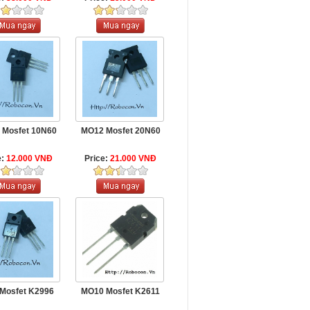
 Mosfet 10N60
MO12 Mosfet 20N60
e:
12.000 VNĐ
Price:
21.000 VNĐ
Mosfet K2996
MO10 Mosfet K2611