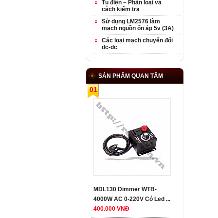
Tụ điện – Phân loại và
cách kiểm tra
Sử dụng LM2576 làm
mạch nguồn ổn áp 5v (3A)
Các loại mạch chuyển đổi
dc-dc
SẢN PHẨM QUAN TÂM
01
MDL130 Dimmer WTB-
4000W AC 0-220V Có Led ...
400.000 VNĐ