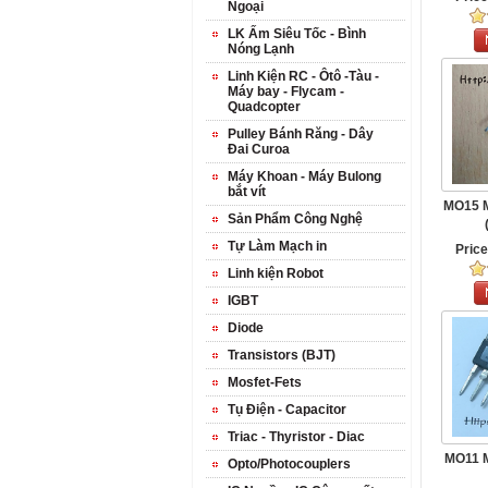
Ngoại
LK Ấm Siêu Tốc - Bình
Nóng Lạnh
Linh Kiện RC - Ôtô -Tàu -
Máy bay - Flycam -
Quadcopter
Pulley Bánh Răng - Dây
Đai Curoa
Máy Khoan - Máy Bulong
bắt vít
MO15 M
Sản Phẩm Công Nghệ
Tự Làm Mạch in
Pric
Linh kiện Robot
IGBT
Diode
Transistors (BJT)
Mosfet-Fets
Tụ Điện - Capacitor
Triac - Thyristor - Diac
MO11 M
Opto/Photocouplers