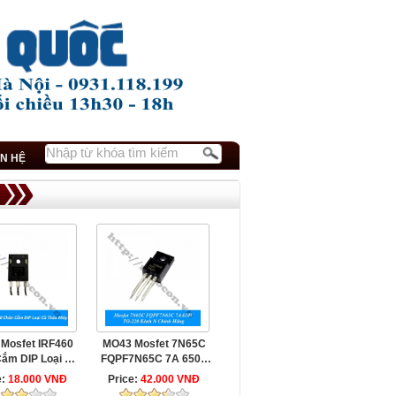
ÊN HỆ
Mosfet IRF460
MO43 Mosfet 7N65C
ắm DIP Loại Cũ
FQPF7N65C 7A 650V
Tháo Máy
TO-220 Kênh N Chính
e:
18.000 VNĐ
Price:
42.000 VNĐ
...