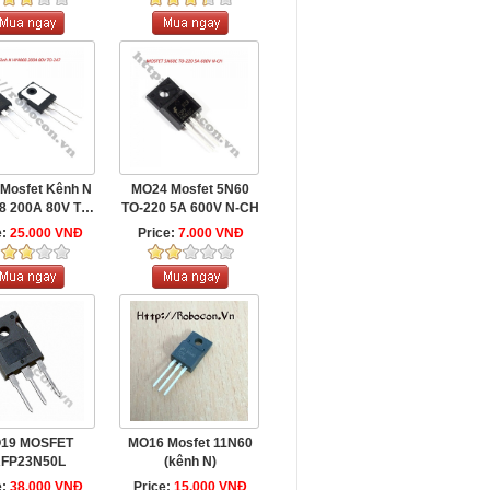
Mosfet Kênh N
MO24 Mosfet 5N60
8 200A 80V TO-
TO-220 5A 600V N-CH
247
e:
25.000 VNĐ
Price:
7.000 VNĐ
19 MOSFET
MO16 Mosfet 11N60
RFP23N50L
(kênh N)
e:
38.000 VNĐ
Price:
15.000 VNĐ