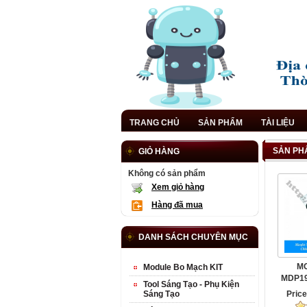
TRANG CHỦ
SẢN PHẨM
TÀI LIỆU
SẢN PHẨ
GIỎ HÀNG
Không có sản phẩm
Xem giỏ hàng
Hàng đã mua
DANH SÁCH CHUYÊN MỤC
MO
Module Bo Mạch KIT
MDP19
Tool Sáng Tạo - Phụ Kiện
Kênh N
Sáng Tạo
Pric