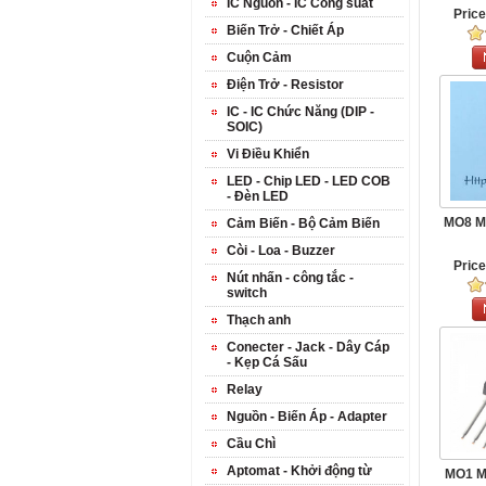
IC Nguồn - IC Công suất
Pric
Biến Trở - Chiết Áp
Cuộn Cảm
Điện Trở - Resistor
IC - IC Chức Năng (DIP -
SOIC)
Vi Điều Khiển
LED - Chip LED - LED COB
- Đèn LED
MO8 M
Cảm Biến - Bộ Cảm Biến
Còi - Loa - Buzzer
Pric
Nút nhấn - công tắc -
switch
Thạch anh
Conecter - Jack - Dây Cáp
- Kẹp Cá Sấu
Relay
Nguồn - Biến Áp - Adapter
Cầu Chì
Aptomat - Khởi động từ
MO1 M