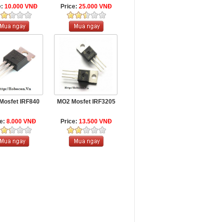
e:
10.000 VNĐ
Price:
25.000 VNĐ
Mosfet IRF840
MO2 Mosfet IRF3205
ce:
8.000 VNĐ
Price:
13.500 VNĐ