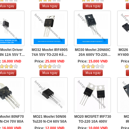
Mosfet Driver
MO32 Mosfet IRF4905
MO30 Mosfet 20N60C
MO26 
4N 12A 55V TO-
74A 55V TO-220 Kênh
20A 600V TO-220
HY400
ênh P Chân ...
P Chính Hãng ...
Kênh N
e:
16.000 VNĐ
Price:
25.000 VNĐ
Price:
15.000 VNĐ
Pric
Mosfet 80NF70
MO21 Mosfet 50N06
MO20 MOSFET IRF730
MO
 N-CH 70V 80A
To220 N-CH 60V 50A
TO-220 10A 400V
I
e:
16.000 VNĐ
Price:
12.000 VNĐ
Price:
10.000 VNĐ
Pric