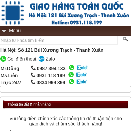
Menu
Hà Nội: Số 121 Bùi Xương Trạch - Thanh Xuân
Gọi điện thoại,
Zalo
Mr.Dũng
0987 394 133
Ms.Liên
0931 118 199
Trực 24/7
0834 999 399
Thông tin đặt & nhận hàng
Vui lòng điền chính xác các thông tin để thuận tiện cho
giao dịch và chăm sóc khách hàng!