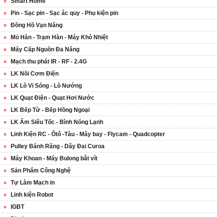
Smart Home
Pin - Sạc pin - Sạc ác quy - Phụ kiện pin
Đồng Hồ Vạn Năng
Mỏ Hàn - Trạm Hàn - Máy Khò Nhiệt
Máy Cấp Nguồn Đa Năng
Mạch thu phát IR - RF - 2.4G
LK Nồi Cơm Điện
LK Lò Vi Sóng - Lò Nướng
LK Quạt Điện - Quạt Hơi Nước
LK Bếp Từ - Bếp Hồng Ngoại
LK Ấm Siêu Tốc - Bình Nóng Lạnh
Linh Kiện RC - Ôtô -Tàu - Máy bay - Flycam - Quadcopter
Pulley Bánh Răng - Dây Đai Curoa
Máy Khoan - Máy Bulong bắt vít
Sản Phẩm Công Nghệ
Tự Làm Mạch in
Linh kiện Robot
IGBT