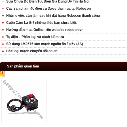
Sửa Chữa Đồ Điện Tử, Điện Gia Dụng Uy Tín Hà Nội
Các sản phẩm đồ điện cũ được thu mua tại Robocon
Những việc cần làm sau khi đặt hàng Robocon thành công
Cuộn Cảm Là Gì? những điều bạn chưa biết.
Hướng dẫn mua Online trên website robocon.vn
Tụ điện – Phân loại và cách kiểm tra
Sử dụng LM2576 làm mạch nguồn ổn áp 5v (3A)
Các loại mạch chuyển đổi dc-dc
Sản phẩm quan tâm
01