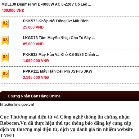
MDL130 Dimmer WTB-4000W AC 0-220V Có Led ...
400.000 VNĐ
PKK573 Khớp Nối Động Cơ Mặt Bích ...
02
25.000 VNĐ
LKGD73 Tấm MaySo Nhiệt Cho Tủ Sấy ...
03
85.000 VNĐ
PKK632 Máy Hàn Và Khò KS-8586 Chính ...
04
1.099.000 VNĐ
PPKP111 Máy Hàn Cell Pin JST-IIS 3KW
05
2.195.000 VNĐ
Chứng Nhận Bán Hàng Online
http://online.gov.vn/
Cục Thương mại điện tử và Công nghệ thông tin chứng nhận
Robocon.Vn đã thực hiện thủ tục thông báo đăng ký cung cấp
dịch vụ thương mại điện tử, dịch vụ đánh giá tín nhiệm website
TMĐT