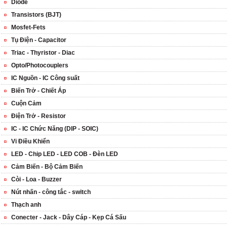
Diode
Transistors (BJT)
Mosfet-Fets
Tụ Điện - Capacitor
Triac - Thyristor - Diac
Opto/Photocouplers
IC Nguồn - IC Công suất
Biến Trở - Chiết Áp
Cuộn Cảm
Điện Trở - Resistor
IC - IC Chức Năng (DIP - SOIC)
Vi Điều Khiển
LED - Chip LED - LED COB - Đèn LED
Cảm Biến - Bộ Cảm Biến
Còi - Loa - Buzzer
Nút nhấn - công tắc - switch
Thạch anh
Conecter - Jack - Dây Cáp - Kẹp Cá Sấu