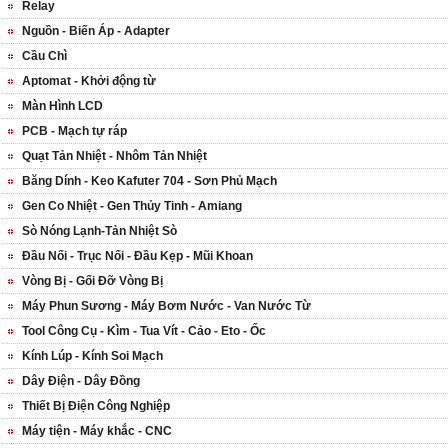
Relay
Nguồn - Biến Áp - Adapter
Cầu Chì
Aptomat - Khởi động từ
Màn Hình LCD
PCB - Mạch tự ráp
Quạt Tản Nhiệt - Nhôm Tản Nhiệt
Băng Dính - Keo Kafuter 704 - Sơn Phủ Mạch
Gen Co Nhiệt - Gen Thủy Tinh - Amiang
Sò Nóng Lạnh-Tản Nhiệt Sò
Đầu Nối - Trục Nối - Đầu Kẹp - Mũi Khoan
Vòng Bị - Gối Đỡ Vòng Bị
Máy Phun Sương - Máy Bơm Nước - Van Nước Từ
Tool Công Cụ - Kìm - Tua Vít - Cảo - Eto - Ốc
Kính Lúp - Kính Soi Mạch
Dây Điện - Dây Đồng
Thiết Bị Điện Công Nghiệp
Máy tiện - Máy khắc - CNC