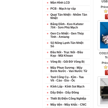
USB
Màn Hình LCD
Cổng 
Pric
PCB - Mạch tự ráp
Quạt Tản Nhiệt - Nhôm Tản
Nhiệt
Băng Dính - Keo Kafuter
704 - Sơn Phủ Mạch
Gen Co Nhiệt - Gen Thủy
Tinh - Amiang
Sò Nóng Lạnh-Tản Nhiệt
Sò
Đầu Nối - Trục Nối - Đầu
CO117
Kẹp - Mũi Khoan
Tr
Vòng Bị - Gối Đỡ Vòng Bị
Pric
Máy Phun Sương - Máy
Bơm Nước - Van Nước Từ
Tool Công Cụ - Kìm - Tua
Vít - Cảo - Eto - Ốc
Kính Lúp - Kính Soi Mạch
Dây Điện - Dây Đồng
Thiết Bị Điện Công Nghiệp
Máy tiện - Máy khắc - CNC