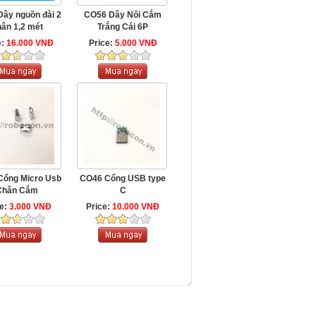
ây nguồn đài 2
CO56 Dây Nối Cắm
ân 1,2 mét
Trắng Cái 6P
e:
16.000 VNĐ
Price:
5.000 VNĐ
Cổng Micro Usb
CO46 Cổng USB type
Chân Cắm
C
ce:
3.000 VNĐ
Price:
10.000 VNĐ