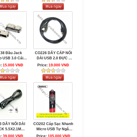
38 Đầu Jack
CO226 DÂY CÁP NỐI
o USB 3.0 Cái
DÀI USB 2.0 ĐỰC -
SMD
ĐỰC ...
e:
15.000 VNĐ
Price:
19.000 VNĐ
3 DÂY NỐI DÀI
CO202 Cáp Sạc Nhanh
CK 5.5X2.1MM 2
Micro USB Tự Ngắt
ẦU ĐỰC ...
Remax Knight ...
e:
39.000 VNĐ
Price:
105.000 VNĐ