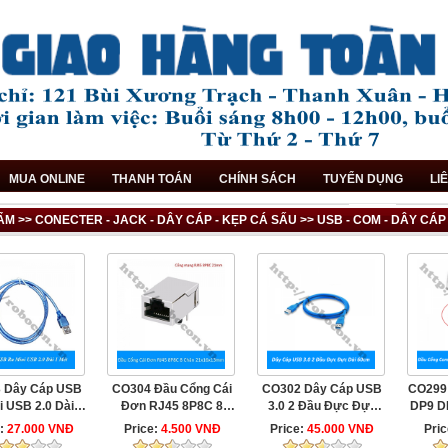
MUA ONLINE
THANH TOÁN
CHÍNH SÁCH
TUYỂN DỤNG
LI
M >> CONECTER - JACK - DÂY CÁP - KẸP CÁ SẤU >> USB - COM - DÂY CÁP
 Dây Cáp USB
CO304 Đầu Cổng Cái
CO302 Dây Cáp USB
CO299
i USB 2.0 Dài 1
Đơn RJ45 8P8C 8
3.0 2 Đầu Đực Đực
DP9 D
...
Chân 21x16x13mm
Dài ...
e:
27.000 VNĐ
Price:
4.500 VNĐ
Price:
45.000 VNĐ
Pri