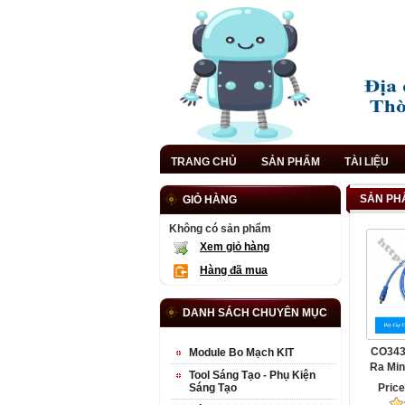
TRANG CHỦ
SẢN PHẨM
TÀI LIỆU
SẢN PHẨ
GIỎ HÀNG
Không có sản phẩm
Xem giỏ hàng
Hàng đã mua
DANH SÁCH CHUYÊN MỤC
CO343
Module Bo Mạch KIT
Ra Min
Tool Sáng Tạo - Phụ Kiện
Sáng Tạo
Pric