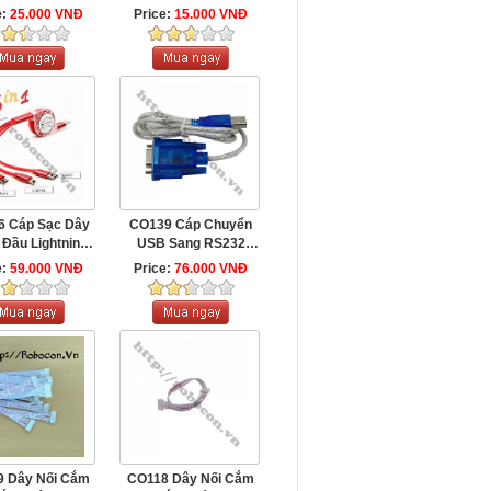
1.5m
5.5X2.1 mm
e:
25.000 VNĐ
Price:
15.000 VNĐ
6 Cáp Sạc Dây
CO139 Cáp Chuyển
 Đầu Lightning
USB Sang RS232
Type C ...
Cổng Com Cái 9 ...
e:
59.000 VNĐ
Price:
76.000 VNĐ
9 Dây Nối Cắm
CO118 Dây Nối Cắm