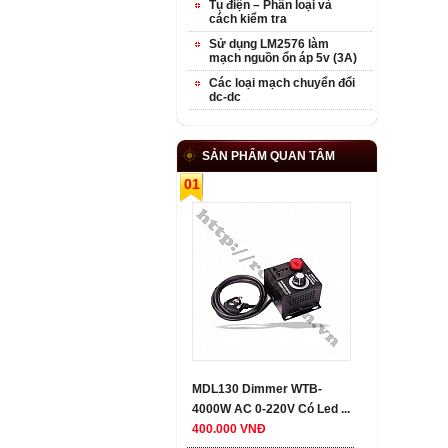
Tụ điện – Phân loại và
cách kiểm tra
Sử dụng LM2576 làm
mạch nguồn ổn áp 5v (3A)
Các loại mạch chuyển đổi
dc-dc
SẢN PHẨM QUAN TÂM
01
MDL130 Dimmer WTB-
4000W AC 0-220V Có Led ...
400.000 VNĐ