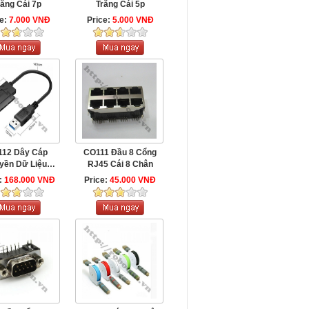
rắng Cái 7p
Trắng Cái 5p
ce:
7.000 VNĐ
Price:
5.000 VNĐ
12 Dây Cáp
CO111 Đầu 8 Cổng
yền Dữ Liệu
RJ45 Cái 8 Chân
imline SATA
:
168.000 VNĐ
Price:
45.000 VNĐ