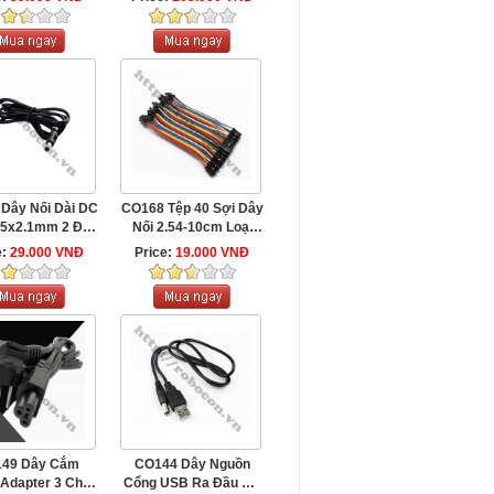
Dây Nối Dài DC
CO168 Tệp 40 Sợi Dây
.5x2.1mm 2 Đầu
Nối 2.54-10cm Loại
Đực ...
Cái-Cái
e:
29.000 VNĐ
Price:
19.000 VNĐ
49 Dây Cắm
CO144 Dây Nguồn
Adapter 3 Chân
Cổng USB Ra Đầu DC