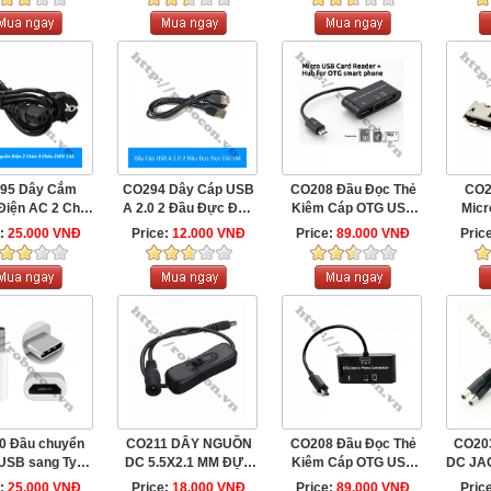
95 Dây Cắm
CO294 Dây Cáp USB
CO208 Đầu Đọc Thẻ
CO2
Điện AC 2 Chân
A 2.0 2 Đầu Đực Đực
Kiêm Cáp OTG USB
Micr
Tròn 3 ...
...
Cho Điện ...
e:
25.000 VNĐ
Price:
12.000 VNĐ
Price:
89.000 VNĐ
Pric
0 Đầu chuyển
CO211 DÂY NGUỒN
CO208 Đầu Đọc Thẻ
CO20
USB sang Type
DC 5.5X2.1 MM ĐỰC
Kiêm Cáp OTG USB
DC JA
C
CÁI CÓ CÔNG ...
Cổng Micro ...
Đ
e:
25.000 VNĐ
Price:
18.000 VNĐ
Price:
89.000 VNĐ
Pric