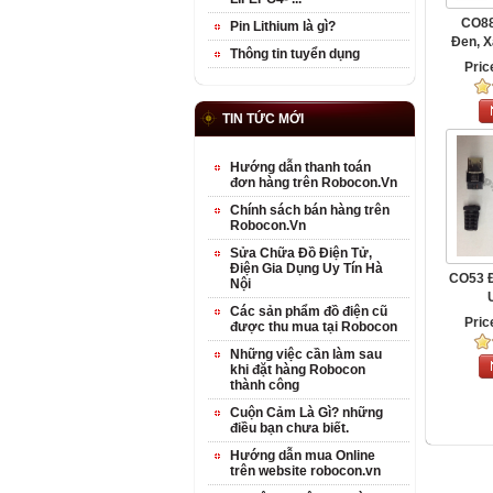
CO88 
Pin Lithium là gì?
Đen, X
Thông tin tuyển dụng
Pric
TIN TỨC MỚI
Hướng dẫn thanh toán
đơn hàng trên Robocon.Vn
Chính sách bán hàng trên
Robocon.Vn
Sửa Chữa Đồ Điện Tử,
Điện Gia Dụng Uy Tín Hà
CO53 Đ
Nội
Các sản phẩm đồ điện cũ
Pric
được thu mua tại Robocon
Những việc cần làm sau
khi đặt hàng Robocon
thành công
Cuộn Cảm Là Gì? những
điều bạn chưa biết.
Hướng dẫn mua Online
trên website robocon.vn