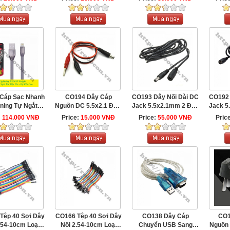
Cáp Sạc Nhanh
CO194 Dây Cáp
CO193 Dây Nối Dài DC
CO192 
tning Tự Ngắt
Nguồn DC 5.5x2.1 Đực
Jack 5.5x2.1mm 2 Đầu
Jack 5
Knight RC-043i
Ra Đầu Kẹp ...
Đực ...
:
114.000 VNĐ
Price:
15.000 VNĐ
Price:
55.000 VNĐ
Pric
Tệp 40 Sợi Dây
CO166 Tệp 40 Sợi Dây
CO138 Dây Cáp
CO1
.54-10cm Loại
Nối 2.54-10cm Loại
Chuyển USB Sang
Nguồn 