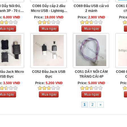
Dây Nối Đỏ,
CO86 Dây cáp 2 đầu
CO69 Đầu USB cái vỏ
CO61 D
anh 3P - 70 cm
Micro USB - Lightnight
2 mảnh
ch
...
dài ...
e:
6.000 VNĐ
Price:
19.000 VNĐ
Price:
2.900 VNĐ
Pric
ầu Jack Micro
CO52 Đầu Jack USB
CO51 DÂY NỐI CẮM
CO48 
USB Đực
Đực
TRẮNG CÁI 4P
e:
3.500 VNĐ
Price:
5.200 VNĐ
Price:
5.000 VNĐ
Pri
1
2
»