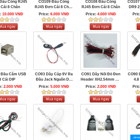
Đầu Cổng RJ45
CO109 Đầu Cổng
CO108 Đầu Cổng
CO107
Đôi Cái 8 Chân
RJ45 Đơn Cái 8 Chân
RJ45 Đơn Cái 8 Chân
DR9 2
(Có ...
e:
10.000 VNĐ
Price:
6.000 VNĐ
Price:
4.000 VNĐ
Pri
 Đầu Cắm USB
CO93 Dây Cáp 9V Ra
CO91 Dây Nối Đỏ Đen
CO90 D
B Cái DIP
Đầu Jack Nguồn DC
Header XH2.54mm 2p-
4.8 
Đực ...
10cm
e:
2.000 VNĐ
Price:
5.000 VNĐ
Price:
2.000 VNĐ
Pri