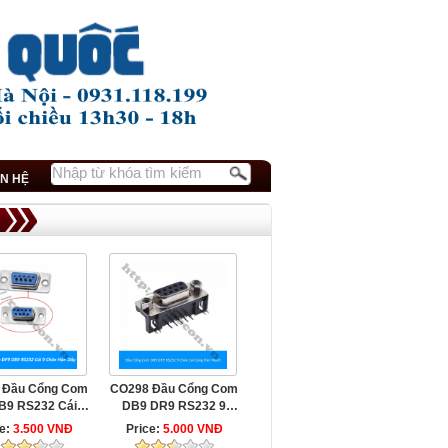
ÊN HỆ
 Đầu Cổng Com
CO298 Đầu Cổng Com
B9 RS232 Cái 9
DB9 DR9 RS232 9
Chân ...
Chân Cái ...
ce:
3.500 VNĐ
Price:
5.000 VNĐ