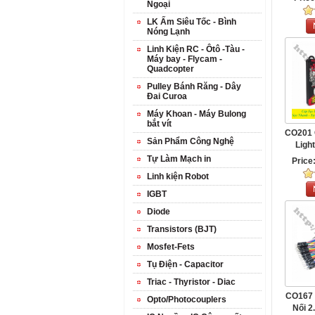
Ngoại
LK Ấm Siêu Tốc - Bình
Nóng Lạnh
Linh Kiện RC - Ôtô -Tàu -
Máy bay - Flycam -
Quadcopter
Pulley Bánh Răng - Dây
Đai Curoa
Máy Khoan - Máy Bulong
bắt vít
CO201 
Sản Phẩm Công Nghệ
Ligh
Remax 
Tự Làm Mạch in
Price
Linh kiện Robot
IGBT
Diode
Transistors (BJT)
Mosfet-Fets
Tụ Điện - Capacitor
Triac - Thyristor - Diac
CO167 
Opto/Photocouplers
Nối 2