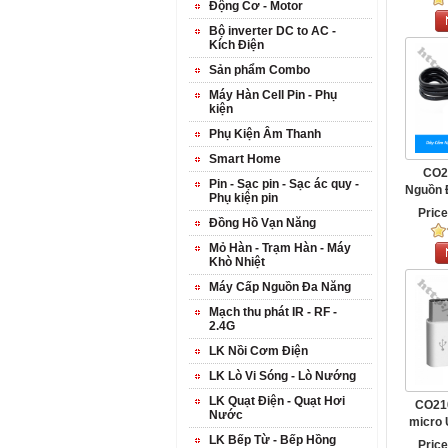
Động Cơ - Motor
Bộ inverter DC to AC -
Kích Điện
Sản phẩm Combo
Máy Hàn Cell Pin - Phụ
kiện
Phụ Kiện Âm Thanh
Smart Home
CO2
Pin - Sạc pin - Sạc ác quy -
Nguồn 
Phụ kiện pin
Pric
Đồng Hồ Vạn Năng
Mỏ Hàn - Trạm Hàn - Máy
Khò Nhiệt
Máy Cấp Nguồn Đa Năng
Mạch thu phát IR - RF -
2.4G
LK Nồi Cơm Điện
LK Lò Vi Sóng - Lò Nướng
LK Quạt Điện - Quạt Hơi
CO21
Nước
micro 
LK Bếp Từ - Bếp Hồng
Pric