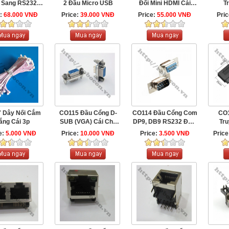
 Sang RS232
2 Đầu Micro USB
Đổi Mini HDMI Cái
T
Com Đực 9 ...
Sang HDMI Đực
e:
68.000 VNĐ
Price:
39.000 VNĐ
Price:
55.000 VNĐ
Pri
 Dây Nối Cắm
CO115 Đầu Cổng D-
CO114 Đầu Cổng Com
CO1
ắng Cái 3p
SUB (VGA) Cái Cho
DP9, DB9 RS232 Đực
Tru
Màn Hình- Computer
9 Chân
Sl
e:
5.000 VNĐ
Price:
10.000 VNĐ
Price:
3.500 VNĐ
Price