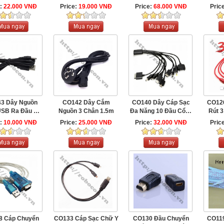
Đực-Đực
Đực-Cái
RS232 Đực-Dây Cáp
e:
22.000 VNĐ
Price:
19.000 VNĐ
Price:
68.000 VNĐ
Pric
Máy ...
3 Dây Nguồn
CO142 Dây Cắm
CO140 Dây Cáp Sạc
CO12
USB Ra Đầu DC
Nguồn 3 Chân 1.5m
Đa Năng 10 Đầu Cổng
Rút 3
.5X1.35mm
USB
e:
10.000 VNĐ
Price:
25.000 VNĐ
Price:
32.000 VNĐ
Pric
8 Cáp Chuyển
CO133 Cáp Sạc Chữ Y
CO130 Đầu Chuyển
CO11