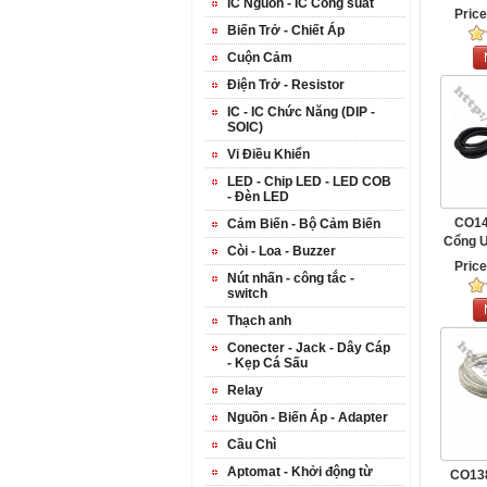
IC Nguồn - IC Công suất
Pric
Biến Trở - Chiết Áp
Cuộn Cảm
Điện Trở - Resistor
IC - IC Chức Năng (DIP -
SOIC)
Vi Điều Khiển
LED - Chip LED - LED COB
- Đèn LED
CO14
Cảm Biến - Bộ Cảm Biến
Cổng 
Còi - Loa - Buzzer
3
Pric
Nút nhấn - công tắc -
switch
Thạch anh
Conecter - Jack - Dây Cáp
- Kẹp Cá Sấu
Relay
Nguồn - Biến Áp - Adapter
Cầu Chì
Aptomat - Khởi động từ
CO13