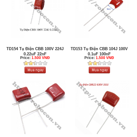
TD154 Tụ Điện CBB 100V 224J
TD153 Tụ Điện CBB 104J 100V
0.22uF 22nF
0.1uF 100nF
Price:
1.500 VNĐ
Price:
1.500 VNĐ