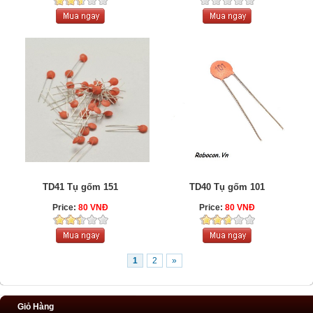
TD41 Tụ gốm 151
TD40 Tụ gốm 101
Price:
80 VNĐ
Price:
80 VNĐ
1
2
»
Giỏ Hàng