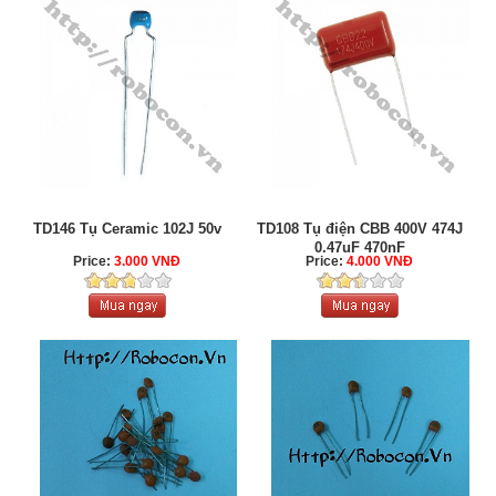
TD146 Tụ Ceramic 102J 50v
TD108 Tụ điện CBB 400V 474J
0.47uF 470nF
Price:
3.000 VNĐ
Price:
4.000 VNĐ