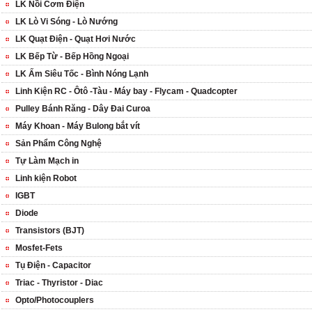
LK Nồi Cơm Điện
LK Lò Vi Sóng - Lò Nướng
LK Quạt Điện - Quạt Hơi Nước
LK Bếp Từ - Bếp Hồng Ngoại
LK Ấm Siêu Tốc - Bình Nóng Lạnh
Linh Kiện RC - Ôtô -Tàu - Máy bay - Flycam - Quadcopter
Pulley Bánh Răng - Dây Đai Curoa
Máy Khoan - Máy Bulong bắt vít
Sản Phẩm Công Nghệ
Tự Làm Mạch in
Linh kiện Robot
IGBT
Diode
Transistors (BJT)
Mosfet-Fets
Tụ Điện - Capacitor
Triac - Thyristor - Diac
Opto/Photocouplers