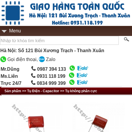
Menu
Hà Nội: Số 121 Bùi Xương Trạch - Thanh Xuân
Gọi điện thoại,
Zalo
Mr.Dũng
0987 394 133
Ms.Liên
0931 118 199
Trực 24/7
0834 999 399
Sản phẩm >> Tụ Điện - Capacitor >> Tụ không phân cực