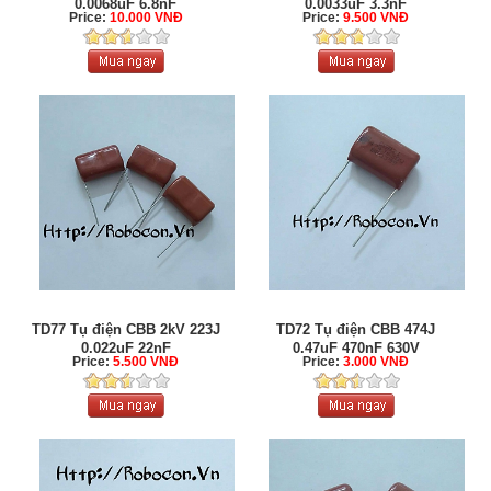
0.0068uF 6.8nF
0.0033uF 3.3nF
Price:
10.000 VNĐ
Price:
9.500 VNĐ
TD77 Tụ điện CBB 2kV 223J
TD72 Tụ điện CBB 474J
0.022uF 22nF
0.47uF 470nF 630V
Price:
5.500 VNĐ
Price:
3.000 VNĐ