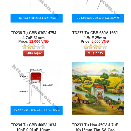
TD238 Tụ CBB 630V 475J
TD237 Tụ CBB 630V 155J
4.7uF 31mm
1.5uF 25mm
Price:
12.000 VNĐ
Price:
5.000 VNĐ
TD234 Tụ CBB 400V 103J
TD233 Tụ Hóa 450V 4.7uF
10nF 0.01uF 10mm
10x13mm Tần Số Cao