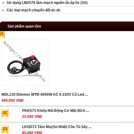
Sử dụng LM2576 làm mạch nguồn ổn áp 5v (3A)
Các loại mạch chuyển đổi dc-dc
Sản phẩm quan tâm
01
MDL130 Dimmer WTB-4000W AC 0-220V Có Led ...
400.000 VNĐ
PKK573 Khớp Nối Động Cơ Mặt Bích ...
02
25.000 VNĐ
LKGD73 Tấm MaySo Nhiệt Cho Tủ Sấy ...
03
85.000 VNĐ