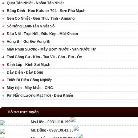
Quạt Tản Nhiệt - Nhôm Tản Nhiệt
Băng Dính - Keo Kafuter 704 - Sơn Phủ Mạch
Gen Co Nhiệt - Gen Thủy Tinh - Amiang
Sò Nóng Lạnh-Tản Nhiệt Sò
Đầu Nối - Trục Nối - Đầu Kẹp - Mũi Khoan
Vòng Bị - Gối Đỡ Vòng Bị
Máy Phun Sương - Máy Bơm Nước - Van Nước Từ
Tool Công Cụ - Kìm - Tua Vít - Cảo - Eto - Ốc
Kính Lúp - Kính Soi Mạch
Dây Điện - Dây Đồng
Thiết Bị Điện Công Nghiệp
Máy tiện - Máy khắc - CNC
Pin Năng Lượng Mặt Trời - Điều Khiển
Hỗ trợ trực tuyến
Ms Liên - 0931.118.199
Mr. Dũng - 0987.39.41.33