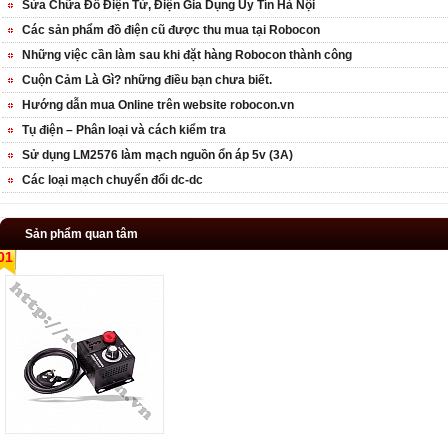
Sửa Chữa Đồ Điện Tử, Điện Gia Dụng Uy Tín Hà Nội
Các sản phẩm đồ điện cũ được thu mua tại Robocon
Những việc cần làm sau khi đặt hàng Robocon thành công
Cuộn Cảm Là Gì? những điều bạn chưa biết.
Hướng dẫn mua Online trên website robocon.vn
Tụ điện – Phân loại và cách kiểm tra
Sử dụng LM2576 làm mạch nguồn ổn áp 5v (3A)
Các loại mạch chuyển đổi dc-dc
Sản phẩm quan tâm
01