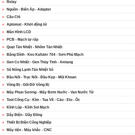
Relay
Nguồn - Biến Áp - Adapter
Cầu Chì
Aptomat - Khởi động từ
Màn Hình LCD
PCB - Mạch tự ráp
Quạt Tản Nhiệt - Nhôm Tản Nhiệt
Băng Dính - Keo Kafuter 704 - Sơn Phủ Mạch
Gen Co Nhiệt - Gen Thủy Tinh - Amiang
Sò Nóng Lạnh-Tản Nhiệt Sò
Đầu Nối - Trục Nối - Đầu Kẹp - Mũi Khoan
Vòng Bị - Gối Đỡ Vòng Bị
Máy Phun Sương - Máy Bơm Nước - Van Nước Từ
Tool Công Cụ - Kìm - Tua Vít - Cảo - Eto - Ốc
Kính Lúp - Kính Soi Mạch
Dây Điện - Dây Đồng
Thiết Bị Điện Công Nghiệp
Máy tiện - Máy khắc - CNC