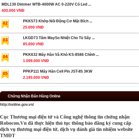
MDL130 Dimmer WTB-4000W AC 0-220V Có Led ...
400.000 VNĐ
PKK573 Khớp Nối Động Cơ Mặt Bích ...
02
25.000 VNĐ
LKGD73 Tấm MaySo Nhiệt Cho Tủ Sấy ...
03
85.000 VNĐ
PKK632 Máy Hàn Và Khò KS-8586 Chính ...
04
1.099.000 VNĐ
PPKP111 Máy Hàn Cell Pin JST-IIS 3KW
05
2.195.000 VNĐ
Chứng Nhận Bán Hàng Online
http://online.gov.vn/
Cục Thương mại điện tử và Công nghệ thông tin chứng nhận
Robocon.Vn đã thực hiện thủ tục thông báo đăng ký cung cấp
dịch vụ thương mại điện tử, dịch vụ đánh giá tín nhiệm website
TMĐT