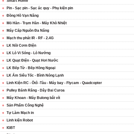
Smart Home
Pin - Sạc pin - Sạc ác quy - Phụ kiện pin
Đồng Hồ Vạn Năng
Mỏ Hàn - Trạm Hàn - Máy Khò Nhiệt
Máy Cấp Nguồn Đa Năng
Mạch thu phát IR - RF - 2.4G
LK Nồi Cơm Điện
LK Lò Vi Sóng - Lò Nướng
LK Quạt Điện - Quạt Hơi Nước
LK Bếp Từ - Bếp Hồng Ngoại
LK Ấm Siêu Tốc - Bình Nóng Lạnh
Linh Kiện RC - Ôtô -Tàu - Máy bay - Flycam - Quadcopter
Pulley Bánh Răng - Dây Đai Curoa
Máy Khoan - Máy Bulong bắt vít
Sản Phẩm Công Nghệ
Tự Làm Mạch in
Linh kiện Robot
IGBT