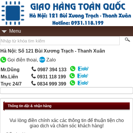
Menu
Hà Nội: Số 121 Bùi Xương Trạch - Thanh Xuân
Gọi điện thoại,
Zalo
Mr.Dũng
0987 394 133
Ms.Liên
0931 118 199
Trực 24/7
0834 999 399
Thông tin đặt & nhận hàng
Vui lòng điền chính xác các thông tin để thuận tiện cho
giao dịch và chăm sóc khách hàng!