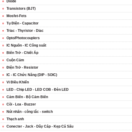
Diode
Transistors (BJT)
Mosfet-Fets
Tụ Điện - Capacitor
Triac - Thyristor - Diac
Opto/Photocouplers
IC Nguồn - IC Công suất
Biến Trở - Chiết Áp
Cuộn Cảm
Điện Trở - Resistor
IC - IC Chức Năng (DIP - SOIC)
Vi Điều Khiển
LED - Chip LED - LED COB - Đèn LED
Cảm Biến - Bộ Cảm Biến
Còi - Loa - Buzzer
Nút nhấn - công tắc - switch
Thạch anh
Conecter - Jack - Dây Cáp - Kẹp Cá Sấu