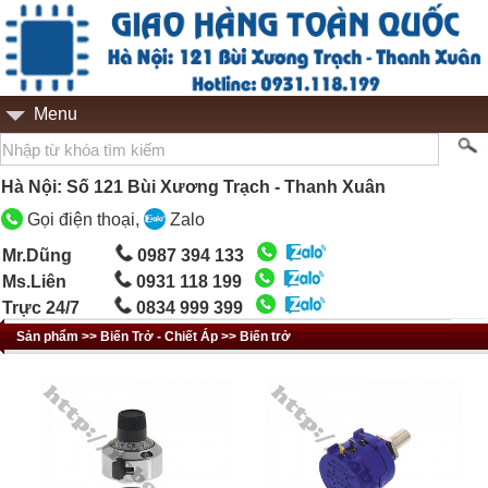
Menu
Hà Nội: Số 121 Bùi Xương Trạch - Thanh Xuân
Gọi điện thoại,
Zalo
Mr.Dũng
0987 394 133
Ms.Liên
0931 118 199
Trực 24/7
0834 999 399
Sản phẩm >> Biến Trở - Chiết Áp >> Biến trở