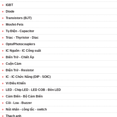
IGBT
Diode
Transistors (BJT)
Mosfet-Fets
Tụ Điện - Capacitor
Triac - Thyristor - Diac
Opto/Photocouplers
IC Nguồn - IC Công suất
Biến Trở - Chiết Áp
Cuộn Cảm
Điện Trở - Resistor
IC - IC Chức Năng (DIP - SOIC)
Vi Điều Khiển
LED - Chip LED - LED COB - Đèn LED
Cảm Biến - Bộ Cảm Biến
Còi - Loa - Buzzer
Nút nhấn - công tắc - switch
Thạch anh