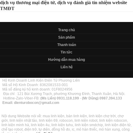
dịch vụ thương mại điện tử, dịch vụ đánh giá tín nhiệm website
TMĐT
Trang chủ
Sản phẩm
Thanh toán
Tin tức
Hướng dẫn mua hàng
Liên hệ
Hộ Kinh Doanh Linh Kiện Điện Tử Phương Liên
Mã số Hộ Kinh Doanh: 8362081533-001
Mã số đăng ký hộ kinh doanh: 01F8024956
Địa chỉ : 121 Bùi Xương Trạch, phường Khương Đình, Thanh Xuân, Hà Nội.
Hotline-Zalo-Viber-FB:
(Ms Liên)
0931.118.199
-
(Mr Dũng)
0987.394.133
Email:
dienturobocon@gmail.com
Nội dung Website nói về: mua linh kiện, bán linh kiện, linh kiện chợ trời, chợ
giời, linh kiện nhật tảo, linh kiện 69, robocon, linh kiện robot, linh kiện robocon,
linh kiện minh hà, linh kiện 4u, linh kiện tuhu, linh kiện smdchip, linh kiện điện tử,
chế tạo robot, điện trở, tự điện, đồng hồ đo, ic, mỏ hàn thiếc, mỏ hàn xung, công