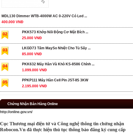
MDL130 Dimmer WTB-4000W AC 0-220V Có Led ...
400.000 VNĐ
PKK573 Khớp Nối Động Cơ Mặt Bích ...
02
25.000 VNĐ
LKGD73 Tấm MaySo Nhiệt Cho Tủ Sấy ...
03
85.000 VNĐ
PKK632 Máy Hàn Và Khò KS-8586 Chính ...
04
1.099.000 VNĐ
PPKP111 Máy Hàn Cell Pin JST-IIS 3KW
05
2.195.000 VNĐ
Chứng Nhận Bán Hàng Online
http://online.gov.vn/
Cục Thương mại điện tử và Công nghệ thông tin chứng nhận
Robocon.Vn đã thực hiện thủ tục thông báo đăng ký cung cấp