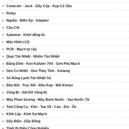
Conecter - Jack - Dây Cáp - Kẹp Cá Sấu
Relay
Nguồn - Biến Áp - Adapter
Cầu Chì
Aptomat - Khởi động từ
Màn Hình LCD
PCB - Mạch tự ráp
Quạt Tản Nhiệt - Nhôm Tản Nhiệt
Băng Dính - Keo Kafuter 704 - Sơn Phủ Mạch
Gen Co Nhiệt - Gen Thủy Tinh - Amiang
Sò Nóng Lạnh-Tản Nhiệt Sò
Đầu Nối - Trục Nối - Đầu Kẹp - Mũi Khoan
Vòng Bị - Gối Đỡ Vòng Bị
Máy Phun Sương - Máy Bơm Nước - Van Nước Từ
Tool Công Cụ - Kìm - Tua Vít - Cảo - Eto - Ốc
Kính Lúp - Kính Soi Mạch
Dây Điện - Dây Đồng
Thiết Bị Điện Công Nghiệp