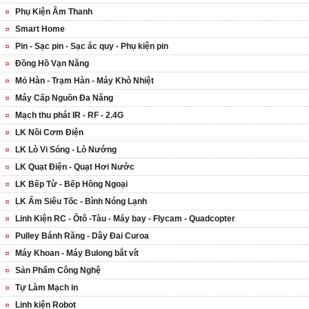
Phụ Kiện Âm Thanh
Smart Home
Pin - Sạc pin - Sạc ác quy - Phụ kiện pin
Đồng Hồ Vạn Năng
Mỏ Hàn - Trạm Hàn - Máy Khò Nhiệt
Máy Cấp Nguồn Đa Năng
Mạch thu phát IR - RF - 2.4G
LK Nồi Cơm Điện
LK Lò Vi Sóng - Lò Nướng
LK Quạt Điện - Quạt Hơi Nước
LK Bếp Từ - Bếp Hồng Ngoại
LK Ấm Siêu Tốc - Bình Nóng Lạnh
Linh Kiện RC - Ôtô -Tàu - Máy bay - Flycam - Quadcopter
Pulley Bánh Răng - Dây Đai Curoa
Máy Khoan - Máy Bulong bắt vít
Sản Phẩm Công Nghệ
Tự Làm Mạch in
Linh kiện Robot