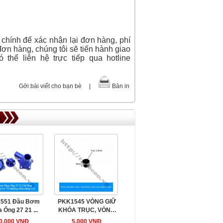
 chính để xác nhận lại đơn hàng, phí
đơn hàng, chúng tôi sẽ tiến hành giao
 thể liên hệ trực tiếp qua hotline
Gởi bài viết cho bạn bè
|
Bản in
551 Đầu Bơm
PKK1545 VÒNG GIỮ
 Ống 27 21 ...
KHÓA TRỤC, VÒNG
HÃM, ...
0.000 VNĐ
5.000 VNĐ