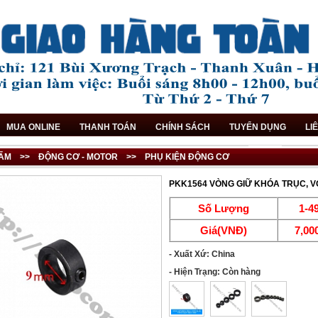
MUA ONLINE
THANH TOÁN
CHÍNH SÁCH
TUYỂN DỤNG
LI
ẨM
>>
ĐỘNG CƠ - MOTOR
>>
PHỤ KIỆN ĐỘNG CƠ
PKK1564 VÒNG GIỮ KHÓA TRỤC, 
Số Lượng
1-4
Giá(VNĐ)
7,00
- Xuất Xứ: China
- Hiện Trạng: Còn hàng