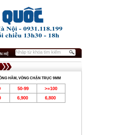
ÊN HỆ
VÒNG HÃM, VÒNG CHẶN TRỤC 9MM
9
50-99
>=100
0
6,900
6,800