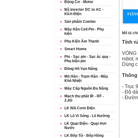
Động Cơ - Motor
Bộ inverter DC to AC -
Kích Điện
Sản phẩm Combo
Máy Hàn Cell Pin - Phụ
Mô tả chi 
kiện
Phụ Kiện Âm Thanh
Tính n
Smart Home
VÒNG 
Pin - Sạc pin - Sạc ác quy -
robot, 
Phụ kiện pin
Dùng ch
Đồng Hồ Vạn Năng
Thông s
Mỏ Hàn - Trạm Hàn - Máy
Khò Nhiệt
- Trục
Máy Cấp Nguồn Đa Năng
- Độ d
Mạch thu phát IR - RF -
- Đườn
2.4G
LK Nồi Cơm Điện
LK Lò Vi Sóng - Lò Nướng
LK Quạt Điện - Quạt Hơi
Nước
LK Bếp Từ - Bếp Hồng