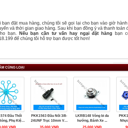
 bạn đặt mua hàng, chúng tôi sẽ gọi lại cho bạn vào giờ hành
yển và thời gian giao hàng. Sau khi bạn đồng ý và thanh toán 
cho bạn.
Nếu bạn cần tư vấn hay ngại đặt hàng
bạn có
8.199 để chúng tôi hỗ trợ bạn được tốt hơn!
ẨM CÙNG LOẠI
574 Đầu Thổi
PKK1563 Đầu Nối 3/8-
LKRB148 Vòng bi đa
PKK1
óng, Phụ Kiện
24UNF Trục 10mm Với
hướng, Bánh Xe ...
Nhựa
...
...
0.000 VNĐ
35.000 VNĐ
25.000 VNĐ
9