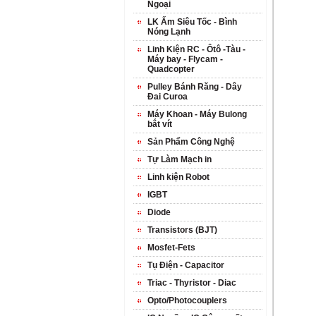
Ngoại
LK Ấm Siêu Tốc - Bình
Nóng Lạnh
Linh Kiện RC - Ôtô -Tàu -
Máy bay - Flycam -
Quadcopter
Pulley Bánh Răng - Dây
Đai Curoa
Máy Khoan - Máy Bulong
bắt vít
Sản Phẩm Công Nghệ
Tự Làm Mạch in
Linh kiện Robot
IGBT
Diode
Transistors (BJT)
Mosfet-Fets
Tụ Điện - Capacitor
Triac - Thyristor - Diac
Opto/Photocouplers