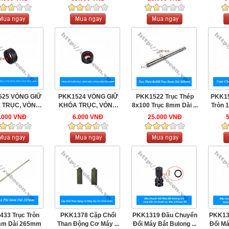
525 VÒNG GIỮ
PKK1524 VÒNG GIỮ
PKK1522 Trục Thép
PKK1
 TRỤC, VÒNG
KHÓA TRỤC, VÒNG
8x100 Trục 8mm Dài ...
Tròn 
HÃM, ...
HÃM, ...
.000 VNĐ
6.000 VNĐ
25.000 VNĐ
33 Trục Tròn
PKK1378 Cặp Chổi
PKK1319 Đầu Chuyển
PKK13
mm Dài 265mm
Than Động Cơ Máy ...
Đổi Máy Bắt Bulong ...
Đổi Má