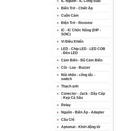
IC Nguồn - IC Công suất
Biến Trở - Chiết Áp
Cuộn Cảm
Điện Trở - Resistor
IC - IC Chức Năng (DIP -
SOIC)
Vi Điều Khiển
LED - Chip LED - LED COB
- Đèn LED
Cảm Biến - Bộ Cảm Biến
Còi - Loa - Buzzer
Nút nhấn - công tắc -
switch
Thạch anh
Conecter - Jack - Dây Cáp
- Kẹp Cá Sấu
Relay
Nguồn - Biến Áp - Adapter
Cầu Chì
Aptomat - Khởi động từ