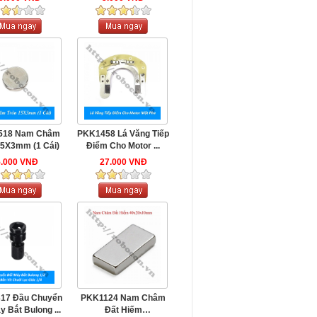
518 Nam Châm
PKK1458 Lá Văng Tiếp
15X3mm (1 Cái)
Điểm Cho Motor ...
5.000 VNĐ
27.000 VNĐ
17 Đầu Chuyển
PKK1124 Nam Châm
y Bắt Bulong ...
Đất Hiếm