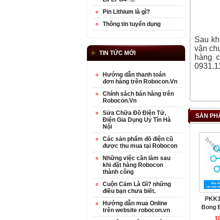
Pin Lithium là gì?
Thông tin tuyển dụng
Sau khi
vận chu
TIN TỨC MỚI
hàng 
0931.11
Hướng dẫn thanh toán
đơn hàng trên Robocon.Vn
Chính sách bán hàng trên
Robocon.Vn
Sửa Chữa Đồ Điện Tử,
SẢN PH
Điện Gia Dụng Uy Tín Hà
Nội
Các sản phẩm đồ điện cũ
được thu mua tại Robocon
Những việc cần làm sau
khi đặt hàng Robocon
thành công
Cuộn Cảm Là Gì? những
điều bạn chưa biết.
PKK1
Hướng dẫn mua Online
Bong B
trên website robocon.vn
1