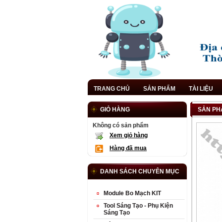
TRANG CHỦ
SẢN PHẨM
TÀI LIỆU
GIỎ HÀNG
SẢN PH
Không có sản phẩm
Xem giỏ hàng
Hàng đã mua
DANH SÁCH CHUYÊN MỤC
Module Bo Mạch KIT
Tool Sáng Tạo - Phụ Kiện
Sáng Tạo