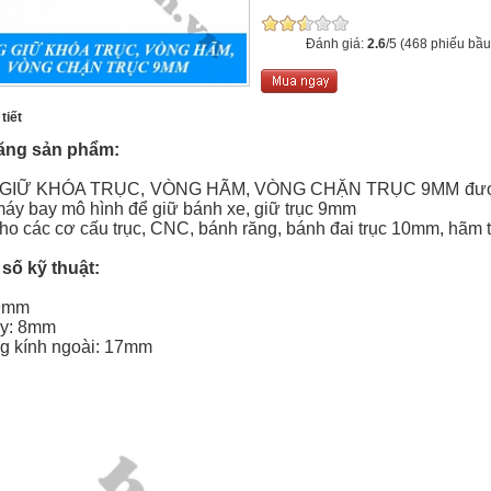
Đánh giá:
2.6
/5 (468 phiếu bầu
tiết
ăng sản phẩm:
GIỮ KHÓA TRỤC, VÒNG HÃM, VÒNG CHẶN TRỤC 9MM được sử 
máy bay mô hình để giữ bánh xe, giữ trục 9mm
o các cơ cấu trục, CNC, bánh răng, bánh đai trục 10mm, hãm tr
ố kỹ thuật:
 9mm
ày: 8mm
g kính ngoài: 17mm