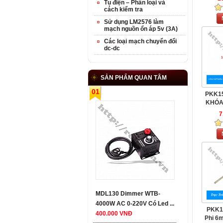
Tụ điện – Phân loại và
cách kiểm tra
Sử dụng LM2576 làm
mạch nguồn ổn áp 5v (3A)
Các loại mạch chuyển đổi
dc-dc
SẢN PHẨM QUAN TÂM
01
PKK1
KHÓA
7
MDL130 Dimmer WTB-
4000W AC 0-220V Có Led ...
PKK14
400.000 VNĐ
Phi 6