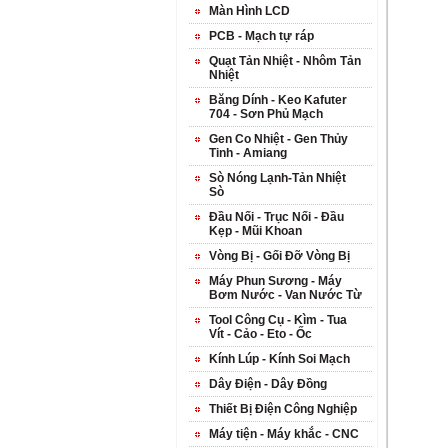
Màn Hình LCD
PCB - Mạch tự ráp
Quạt Tản Nhiệt - Nhôm Tản
Nhiệt
Băng Dính - Keo Kafuter
704 - Sơn Phủ Mạch
Gen Co Nhiệt - Gen Thủy
Tinh - Amiang
Sò Nóng Lạnh-Tản Nhiệt
Sò
Đầu Nối - Trục Nối - Đầu
Kẹp - Mũi Khoan
Vòng Bị - Gối Đỡ Vòng Bị
Máy Phun Sương - Máy
Bơm Nước - Van Nước Từ
Tool Công Cụ - Kìm - Tua
Vít - Cảo - Eto - Ốc
Kính Lúp - Kính Soi Mạch
Dây Điện - Dây Đồng
Thiết Bị Điện Công Nghiệp
Máy tiện - Máy khắc - CNC