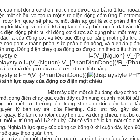
ục của một động cơ điện một chiều được kéo bằng 1 lực ngoà
iện một chiều, và tạo ra một sức điện động cảm ứng Electromo
, rotor khi quay sẽ phát ra một điện áp gọi là sức phản đi
ộngđối kháng, vì nó đối kháng lại điện áp bên ngoài đặt vào 
c điện động phát ra khi động cơ được sử dụng như một máy phá
o đầu ra của động cơ, và kéo trục động cơ bằng một ngẫu lực 
ơ bao gồm 2 thành phần: sức phản điện động, và điện áp giáng
ần ứng. Dòng điện chạy qua động cơ được tính theo biều thức 
splaystyle I=(V_{Nguon}-V_{PhanDie
uất cơ mà động cơ đưa ra được, được tính bằng:
laystyle P=I*(V_{PhanDienDong})}
 sinh lực quay của động cơ điện một chiều
Một máy điện một chiều đang được tháo ra
 một dòng điện chạy qua cuộn dây quấn xung quanh một lõi
sắt
ng bởi một
lực
hướng lên, trong khi cạnh đối diện lại bị 
guyên lý bàn tay trái
của
Fleming
. Các lực này gây tác
or
quay. Để làm cho rotor quay liên tục và đúng chiều, một bộ 
u mỗi vị trí ứng với 1/2 chu kỳ. Chỉ có vấn đề là khi mặt của c
ng. Nghĩa là lực quay của động cơ bằng 0 khi cuộn dây lệch 9
r sẽ quay theo
quán tính
.
các máy điện một chiều lớn, người ta có nhiều cuộn dây nối r