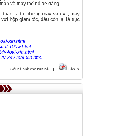
 than và thay thế nó dễ dàng
c tháo ra từ những máy vặn vít, máy
ới hộp giảm tốc, đầu còn lại là trục
i
oai-xin.html
-suat-100w.html
4v-loai-xin.html
2v-24v-loai-xin.html
Gởi bài viết cho bạn bè
|
Bản in