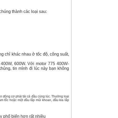
chúng thành các loại sau:
g chỉ khác nhau ở tốc độ, công suất,
W, 400W, 600W. Với motor 775 400W-
hủng, tin mình đi lúc này bạn không
ần động cơ phải tải cả đầu cùng lúc. Thường loại
m tốc hoặc một đầu lắp mũi khoan, đầu kia lắp
ày phổ biến hơn rất nhiều