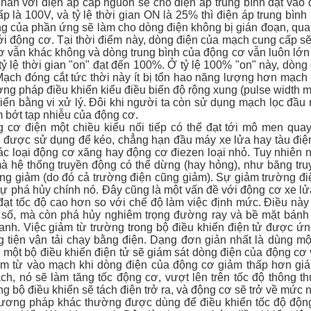
hân với điện áp cấp nguồn sẽ cho điện áp trung bình đặt vào
p là 100V, và tỷ lệ thời gian ON là 25% thì điện áp trung bình 
 của phần ứng sẽ làm cho dòng điện không bị gián đoạn, qua một
ới động cơ. Tại thời điểm này, dòng điện của mạch cung cấp s
ơ vẫn khác không và dòng trung bình của động cơ vẫn luôn lớn
 tỷ lệ thời gian "on" đạt đến 100%. Ở tỷ lệ 100% "on" này, dò
Mạch đóng cắt tức thời này ít bị tổn hao năng lượng hơn mạch
ơng pháp điều khiển kiểu điều biến độ rộng xung (pulse width
iển bằng vi xử lý. Đôi khi người ta còn sử dụng mạch lọc đầu
 bớt tạp nhiễu của động cơ.
g cơ điện một chiều kiểu nối tiếp có thể đạt tới mô men quay
 được sử dụng để kéo, chẳng hạn đầu máy xe lửa hay tàu điệ
ác loại động cơ xăng hay động cơ điezen loại nhỏ. Tuy nhiên 
à hệ thống truyền động có thể dừng (hay hỏng), như băng truy
ng giảm (do đó cả trường điện cũng giảm). Sự giảm trường đi
 tự phá hủy chính nó. Đây cũng là một vấn đề với động cơ xe lửa
 đạt tốc độ cao hơn so với chế độ làm việc định mức. Điều nà
 số, mà còn phá hủy nghiêm trọng đường ray và bề mặt bánh 
anh. Việc giảm từ trường trong bộ điều khiển điện tử được ứn
 tiện vận tải chạy bằng điện. Dạng đơn giản nhất là dùng một
 một bộ điều khiển điện tử sẽ giám sát dòng điện của động cơ
ảm từ vào mạch khi dòng điện của động cơ giảm thấp hơn giá t
ch, nó sẽ làm tăng tốc động cơ, vượt lên trên tốc độ thông 
ng bộ điều khiển sẽ tách điện trở ra, và động cơ sẽ trở về mức 
ương pháp khác thường được dùng để điều khiển tốc độ độn