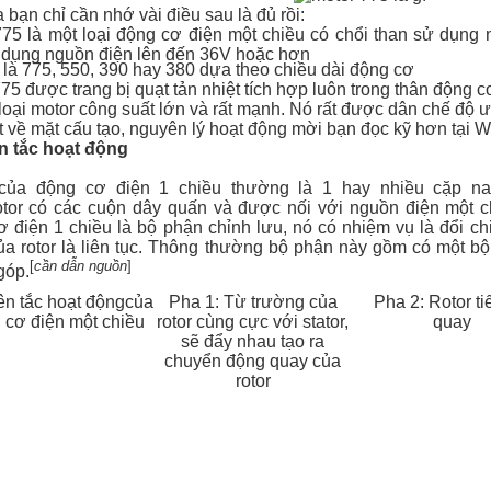
 bạn chỉ cần nhớ vài điều sau là đủ rồi:
775 là một loại động cơ điện một chiều có chổi than sử dụng 
ử dụng nguồn điện lên đến 36V hoặc hơn
 là 775, 550, 390 hay 380 dựa theo chiều dài động cơ
75 được trang bị quạt tản nhiệt tích hợp luôn trong thân động c
loại motor công suất lớn và rất mạnh. Nó rất được dân chế độ
t về mặt cấu tạo, nguyên lý hoạt động mời bạn đọc kỹ hơn
tại W
 tắc hoạt động
ủa động cơ điện 1 chiều thường là 1 hay nhiều cặp
n
otor
có các cuộn dây quấn và được nối với nguồn điện một c
ơ điện 1 chiều là bộ phận chỉnh lưu, nó có nhiệm vụ là đổi c
ủa rotor là liên tục. Thông thường bộ phận này gồm có một bộ
[
cần dẫn nguồn
]
góp.
n tắc hoạt độngcủa
Pha 1: Từ trường của
Pha 2: Rotor ti
 cơ điện một chiều
rotor cùng cực với stator,
quay
sẽ đẩy nhau tạo ra
chuyển động quay của
rotor