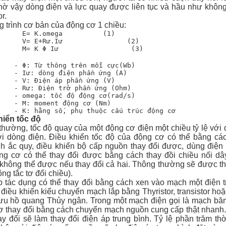
ờ vậy dòng điện và lực quay được liên tục và hầu như không b
r.
 trình cơ bản của động cơ 1 chiều:
      E= K.
omega
          (1)

      V= E+Rư.Iư                (2)

    - Φ: 
Từ thông
 trên mỗi cực(Wb)

    - Iư: dòng điện phần ứng (A)

    - V: 
Điện áp
 phần ứng (V)

    - Rư: 
Điện trở
 phần ứng (Ohm)

    - omega: 
tốc độ
 động cơ(rad/s)

    - M: 
moment
động cơ
 (Nm)

    - K: 
hằng số
hiển tốc độ
hường, tốc độ quay của một động cơ điện một chiều tỷ lệ với 
với dòng điện. Điều khiển tốc độ của động cơ có thể bằng cá
nh ắc quy
, điều khiển bộ cấp nguồn thay đổi được, dùng điện 
ng cơ có thể thay đổi được bằng cách thay đồi chiều nối dâ
không thể được nếu thay đổi cả hai. Thông thường sẽ được th
ông tắc tơ đổi chiều).
 tác dụng có thể thay đổi bằng cách xen vào mạch một điện tr
 điều khiển kiểu chuyển mạch lắp bằng Thyristor, transistor h
lưu hồ quang Thủy ngân. Trong một mạch điện gọi là mạch băm 
 thay đổi bằng cách chuyển mạch nguồn cung cấp thật nhanh. Kh
hay đổi sẽ làm thay đổi điện áp trung bình. Tỷ lệ phần trăm t