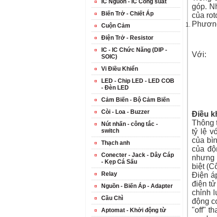
IC Nguồn - IC Công suất
góp. Nh
Biến Trở - Chiết Áp
của roto
Phương
Cuộn Cảm
      
Điện Trở - Resistor
      
IC - IC Chức Năng (DIP -
Với:
SOIC)
      
Vi Điều Khiển
      
      
LED - Chip LED - LED COB
      
- Đèn LED
      
      
Cảm Biến - Bộ Cảm Biến
      
Còi - Loa - Buzzer
Điều k
Thông t
Nút nhấn - công tắc -
switch
tỷ lệ 
của
bì
Thạch anh
của độ
Conecter - Jack - Dây Cáp
nhưng 
- Kẹp Cá Sấu
biệt (C
Relay
Điện áp
điện tử
Nguồn - Biến Áp - Adapter
chỉnh 
Cầu Chì
động cơ
"off" t
Aptomat - Khởi động từ