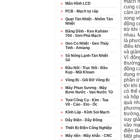
mạch n
Màn Hình LCD
cung cấ
PCB - Mạch tự ráp
cảm ứng
song v
Quạt Tản Nhiệt - Nhôm Tản
động c
Nhiệt
trừ khi
Băng Dính - Keo Kafuter
nhau. 
704 - Sơn Phủ Mạch
là phư
Gen Co Nhiệt - Gen Thủy
điều kh
Tinh - Amiang
và giảm
Sò Nóng Lạnh-Tản Nhiệt
Vì độn
Sò
thường
Đầu Nối - Trục Nối - Đầu
động c
Kẹp - Mũi Khoan
dụng m
phần ứ
Vòng Bị - Gối Đỡ Vòng Bị
tới khi
Máy Phun Sương - Máy
có thể
Bơm Nước - Van Nước Từ
và hộp
Tool Công Cụ - Kìm - Tua
quá nh
Vít - Cảo - Eto - Ốc
phương
Kính Lúp - Kính Soi Mạch
trường,
suy gi
Dây Điện - Dây Đồng
vào mạ
Thiết Bị Điện Công Nghiệp
điện tă
Máy tiện - Máy khắc - CNC
Một ph