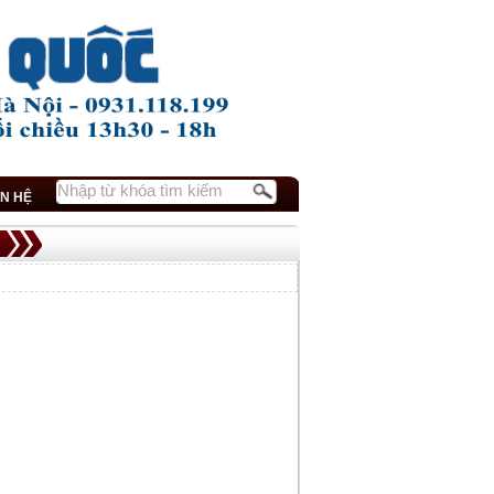
ÊN HỆ
 gì?