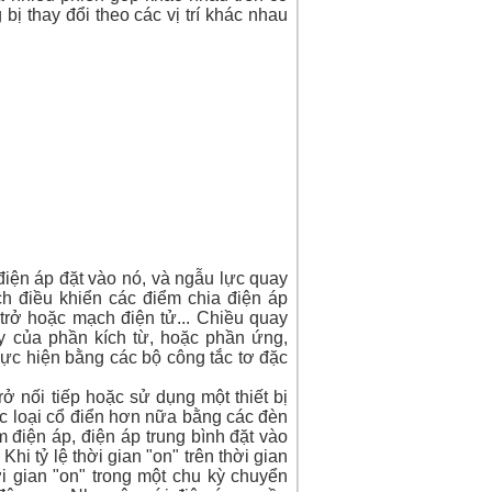
ị thay đổi theo các vị trí khác nhau
điện áp đặt vào nó, và ngẫu lực quay
ch điều khiển các điểm chia điện áp
trở hoặc mạch điện tử... Chiều quay
y của phần kích từ, hoặc phần ứng,
ực hiện bằng các bộ công tắc tơ đặc
ở nối tiếp hoặc sử dụng một thiết bị
oặc loại cổ điển hơn nữa bằng các đèn
điện áp, điện áp trung bình đặt vào
i tỷ lệ thời gian "on" trên thời gian
hời gian "on" trong một chu kỳ chuyển