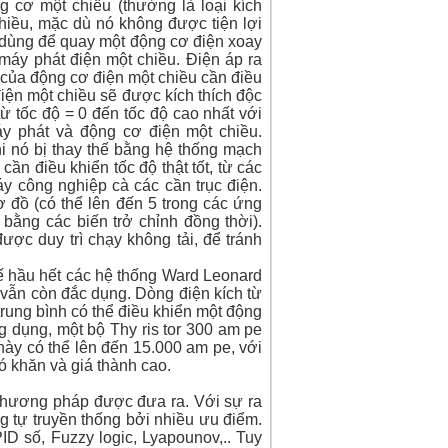
 cơ một chiều (thường là loại kích
hiều, mặc dù nó không được tiện lợi
 dùng để quay một động cơ điện xoay
máy phát điện một chiều. Điện áp ra
của động cơ điện một chiều cần điều
iện một chiều sẽ được kích thích độc
 từ tốc độ = 0 đến tốc độ cao nhất với
áy phát và động cơ điện một chiều.
 nó bị thay thế bằng hệ thống mạch
ần điều khiển tốc độ thật tốt, từ các
 công nghiệp cà các cần trục điện.
 đồ (có thể lên đến 5 trong các ứng
bằng các biến trở chỉnh đồng thời).
ợc duy trì chạy không tải, để tránh
hế hầu hết các hệ thống Ward Leonard
 vẫn còn đắc dụng. Dòng điện kích từ
rung bình có thể điều khiển một động
ng dụng, một bộ Thy ris tor 300 am pe
này có thể lên đến 15.000 am pe, với
hó khăn và giá thành cao.
 phương pháp được đưa ra. Với sự ra
ng tự truyền thống bởi nhiều ưu điểm.
D số, Fuzzy logic, Lyapounov,.. Tuy