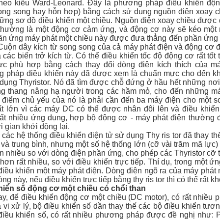
theo kiểu Ward-Leonard. Đây là phương pháp điều khiển động
song song hay hỗn hợp) bằng cách sử dụng nguồn điện xoay c
ững sơ đồ điều khiển một chiều. Nguồn điện xoay chiều được
 thường là một động cơ cảm ứng, và động cơ này sẽ kéo một 
ần ứng máy phát một chiều này được đưa thẳng đến phần ứng 
Cuộn dây kích từ song song của cả máy phát điện và động cơ đ
 các biến trở kích từ. Có thể điều khiển tốc độ động cơ rất tốt
ực phù hợp bằng cách thay đổi dòng điện kích thích của m
 pháp điều khiển này đã được xem là chuẩn mực cho đến khi
dụng Thyristor. Nó đã tìm được chỗ đứng ở hầu hết những nơi c
ng thang nâng hạ người trong các hầm mỏ, cho đến những máy
điểm chủ yếu của nó là phải cần đến ba máy điện cho một sơ
ất lớn vì các máy DC có thể được nhân đôi lên và điều khiển 
rất nhiều ứng dụng, hợp bộ động cơ - máy phát điện thường đư
i gian khởi động lại.
các hệ thống điều khiển điện tử sử dụng Thy ris tor đã thay t
và trung bình, nhưng một số hệ thống lớn (cỡ vài trăm mã lực)
 nhiều so với dòng điện phần ứng, cho phép các Thyristor cỡ t
hơn rất nhiều, so với điều khiển trực tiếp. Thí dụ, trong một ứ
điều khiển một máy phát điện. Dòng điện ngõ ra của máy phát 
ng này, nếu điều khiển trực tiếp bằng thy ris tor thì có thể rất k
hiển số động cơ một chiều có chổi than
ay, để điều khiển động cơ một chiều (DC motor), có rất nhiều
 vi xử lý, bộ điều khiển số dần thay thế các bộ điều khiển tươ
điều khiển số, có rất nhiều phương pháp được đề nghị như: PI