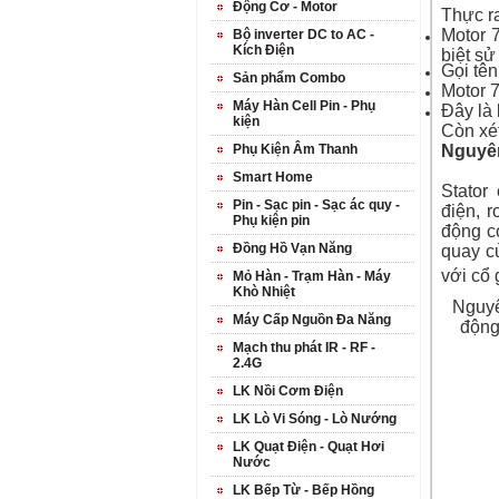
Động Cơ - Motor
Thực ra
Motor 
Bộ inverter DC to AC -
Kích Điện
biệt s
Gọi tên
Sản phẩm Combo
Motor 7
Máy Hàn Cell Pin - Phụ
Đây là 
kiện
Còn xé
Nguyên
Phụ Kiện Âm Thanh
Smart Home
Stator
c
Pin - Sạc pin - Sạc ác quy -
điện
,
r
Phụ kiện pin
động c
Đồng Hồ Vạn Năng
quay c
với cổ 
Mỏ Hàn - Trạm Hàn - Máy
Khò Nhiệt
Nguyê
Máy Cấp Nguồn Đa Năng
động
Mạch thu phát IR - RF -
2.4G
LK Nồi Cơm Điện
LK Lò Vi Sóng - Lò Nướng
LK Quạt Điện - Quạt Hơi
Nước
LK Bếp Từ - Bếp Hồng