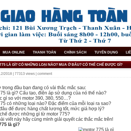
MUA ONLINE
THANH TOÁN
CHÍNH SÁCH
TUYỂN DỤNG
LI
775 LÀ GÌ? CÓ NHỮNG LOẠI NÀO? MUA Ở ĐÂU? CÓ THỂ CHẾ ĐƯỢC GÌ?
12/2018 | 77313 views |
comment
775 là gì? Có những loại nào? Mua ở đâu? Có thể chế được
 trong đầu bạn đang có vài thắc mắc sau:
75 là gì? Cấu tạo, điện áp sử dụng của nó thế nào?
c gì so với motor 390, 380, 550…?
75 có những loại nào? Đặc điểm của mỗi loại ra sao?
đâu để được hàng chất lượng tốt, mức giá hợp lý?
 chế được những gì từ motor 775?
ài viết này hãy cùng mình giải quyết các thắc mắc trên!
775 là gì?