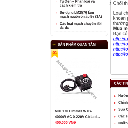
Tụ điện – Phân loại và
Chổi th
cách kiểm tra
Sử dụng LM2576 làm
Loại c
mạch nguồn ổn áp 5v (3A)
khoan p
thườn
Các loại mạch chuyển đổi
dc-dc
Mua mo
Bạn có 
http://
http://
SẢN PHẨM QUAN TÂM
http://
01
http://
CÁC TI
Hướng
Chính
Sửa C
MDL130 Dimmer WTB-
Các s
4000W AC 0-220V Có Led ...
400.000 VNĐ
Những