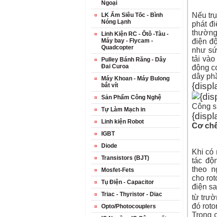
Ngoại
Nếu tr
LK Ấm Siêu Tốc - Bình
Nóng Lạnh
phát đ
thường
Linh Kiện RC - Ôtô -Tàu -
Máy bay - Flycam -
điện đ
Quadcopter
như sứ
tải và
Pulley Bánh Răng - Dây
Đai Curoa
động c
dây ph
Máy Khoan - Máy Bulong
{di
bắt vít
Sản Phẩm Công Nghệ
Công s
Tự Làm Mạch in
{disp
Linh kiện Robot
Cơ chế
IGBT
Diode
Khi có
Transistors (BJT)
tác độ
theo
n
Mosfet-Fets
cho
rot
Tụ Điện - Capacitor
điện
sa
Triac - Thyristor - Diac
từ trườ
đó roto
Opto/Photocouplers
Trong 