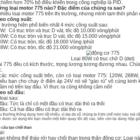
chiếm hơn 70% bộ điều khiển trong công nghiệp là PID.
ng loại motor 775 nào? Đặc điểm của chúng ra sao?
nhiều loại motor 775 trên thị trường, nhưng mình tạm thời phân 
eo công suất:
ị trường hiện phổ biến nhất 4 mức công suất sau:
W: Có trục tròn và trục D vát, tốc độ 10.000 vòng/phút
00W:
Có trục tròn và trục D vát,
tốc độ 15.000 vòng/phút
0W: Có trục tròn, tốc độ 18.000 Vòng /phút
8W: Có trục tròn, tốc độ 21.000 vòng/phút
Loại 80W có trục chữ D (dẹt)
ại 775 đều có kích thước, trọng lượng tương đương nhau. Chún
c.
các mức công suất trên, còn có loại motor 775: 120W, 288
ếu bạn cho chạy ở điện áp 24V nó sẽ “gào rú” vô cùng kinh k
m nó trên tay đâu. Vì thực ra cũng không cầm nổi!
eo số đầu:
loại sau:
đầu: Tức là chỉ có một đầu có trục dài thò ra thôi
đầu: Cả hai đầu đều có trục dài thò ra
u thường thông dụng hơn rất nhiều, vì đại đa số chúng ta ít khi chế món nào mà c
y được sử dụng khi bạn muốn một bên quay tốc độ cao, bên còn lại dùng hộp giả
 cấu tạo chổi than
ại:
an không thể tháo rời hay chổi than trong thân động cơ: Loại n