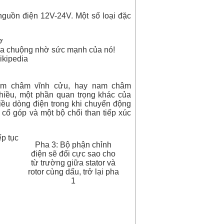
nguồn điện 12V-24V. Một số loại đặc
ơ
 ưa chuộng nhờ sức mạnh của nó!
ikipedia
am châm vĩnh cửu
, hay
nam châm
hiều, một phần quan trọng khác của
hiều dòng điện trong khi chuyển động
 cổ góp và một bộ chổi than tiếp xúc
ếp tục
Pha 3: Bộ phận chỉnh
điện sẽ đổi cực sao cho
từ trường giữa stator và
rotor cùng dấu, trở lại pha
1