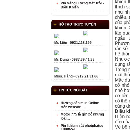
khiển 
Pin Năng Lượng Mặt Trời -
thích 
Điều Khiển
như nh
chiều,
của ph
HỖ TRỢ TRỰC TUYẾN
khiển. 
lập qua
ngẫu l
Ms Liên - 0931.118.199
Phương
rắn sử 
hệ thố
Nhược 
Mr. Dũng - 0987.39.41.33
dụng r
Trong 
mất thờ
Miss. Hằng - 0919.21.31.66
Mặc dù 
cỡ nhỏ 
nhỏ hơn
TIN TỨC NỔI BẬT
cơ lớn 
có thể 
Hướng dẫn mua Online
cùng dò
trên website ...
Điều k
Motor 775 là gì? Có những
Hiện n
loại ...
đời của
Pin lithium sắt photphatse-
Về bộ 
LIFEPO4- ...