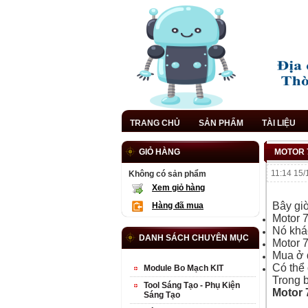
TRANG CHỦ
SẢN PHẨM
TÀI LIỆU
GIỎ HÀNG
MOTOR 
11:14 15/
Không có sản phẩm
Xem giỏ hàng
Motor 
Bây giờ
Hàng đã mua
Motor 7
Nó khá
DANH SÁCH CHUYÊN MỤC
Motor 7
Mua ở 
Có thể
Module Bo Mạch KIT
Trong b
Tool Sáng Tạo - Phụ Kiện
Motor 
Sáng Tạo