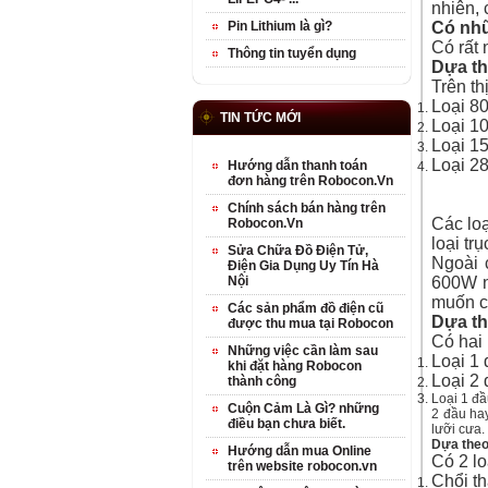
nhiên, 
Pin Lithium là gì?
Có nhữ
Có rất 
Thông tin tuyển dụng
Dựa th
Trên th
Loại 80
TIN TỨC MỚI
Loại 1
Loại 15
Loại 28
Hướng dẫn thanh toán
đơn hàng trên Robocon.Vn
Chính sách bán hàng trên
Các lo
Robocon.Vn
loại trụ
Sửa Chữa Đồ Điện Tử,
Ngoài 
Điện Gia Dụng Uy Tín Hà
Nội
600W n
muốn cầ
Các sản phẩm đồ điện cũ
Dựa th
được thu mua tại Robocon
Có hai 
Những việc cần làm sau
Loại 1 
khi đặt hàng Robocon
Loại 2 
thành công
Loại 1 đầ
Cuộn Cảm Là Gì? những
2 đầu ha
điều bạn chưa biết.
lưỡi cưa.
Dựa theo
Hướng dẫn mua Online
Có 2 lo
trên website robocon.vn
Chổi th