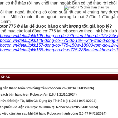
an có thể tháo rời hay chổi than ngoài: Bạn có thể tháo rời chổi
hổi than ngoài thường có công suất rất cao vì chúng hay đượ
in… Một số motor than ngoài thường là loại 2 đầu, 1 đầu gắn v
g 5mm.
tor 775 ở đâu để được hàng chất lượng tốt, giá hợp lý?
thể mua các loại động cơ 775 tại robocon.vn theo link bên dướ
robocon.vn/detail/pkk105-dong-co-dc-775-sieu-khoe-dc-12v-24v-l
robocon.vn/detail/pkk148-dong-co-775-dc-12v---24v-truc-d-cong
robocon.vn/detail/pkk157-dong-co-775-150w-18000-rpm-dc-12v-2
robocon.vn/detail/pkk158-dong-co-dc-rs775-288w-sieu-khoe-dc-1
N KHÁC
 dẫn thanh toán đơn hàng trên Robocon.Vn
(18:34 31/03/2026)
 sách bán hàng trên Robocon.Vn
(16:41 21/10/2024)
hữa Đồ Điện Tử, Điện Gia Dụng Uy Tín Hà Nội
(12:11 04/01/2024)
ản phẩm đồ điện cũ được thu mua tại Robocon
(12:05 04/01/2024)
 việc cần làm sau khi đặt hàng Robocon thành công
(10:47 04/01/2024)