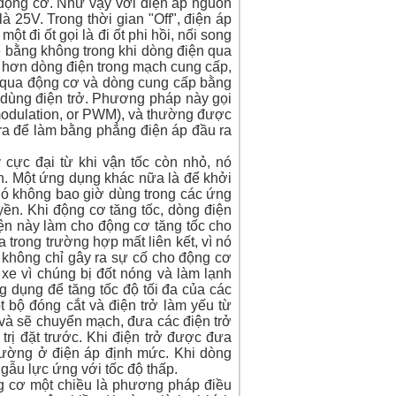
 động cơ. Như vậy với điện áp nguồn
là 25V. Trong thời gian "Off", điện áp
 đi ốt gọi là đi ốt phi hồi, nối song
ẽ bằng không trong khi dòng điện qua
 hơn dòng điện trong mạch cung cấp,
ng qua động cơ và dòng cung cấp bằng
 dùng điện trở. Phương pháp này gọi
 modulation, or PWM), và thường được
 ra để làm bằng phẳng điện áp đầu ra
 cực đại từ khi vận tốc còn nhỏ, nó
n. Một ứng dụng khác nữa là để khởi
nó không bao giờ dùng trong các ứng
ền. Khi động cơ tăng tốc, dòng điện
ện này làm cho động cơ tăng tốc cho
 trong trường hợp mất liên kết, vì nó
y không chỉ gây ra sự cố cho động cơ
xe vì chúng bị đốt nóng và làm lạnh
g dụng để tăng tốc độ tối đa của các
 bộ đóng cắt và điện trở làm yếu từ
 và sẽ chuyển mạch, đưa các điện trở
rị đặt trước. Khi điện trở được đưa
thường ở điện áp định mức. Khi dòng
ngẫu lực ứng với tốc độ thấp.
g cơ một chiều là phương pháp điều