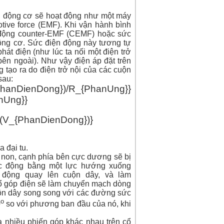
i, động cơ sẽ hoạt động như một máy
tive force (EMF). Khi vận hành bình
ện động counter-EMF (CEMF) hoặc sức
động cơ. Sức điện động này tương tự
t điện (như lúc ta nối một điện trở
bên ngoài). Như vậy điện áp đặt trên
 tạo ra do điện trở nội của các cuộn
sau:
nDong})/R_{PhanUng}}
 đại tu.
non, cạnh phía bên cực dương sẽ bị
tác động bằng một lực hướng xuống
 động quay lên cuộn dây, và làm
cổ góp
điện
sẽ làm chuyển
mạch dòng
uộn dây
song song
với các đường sức
o
0
so với phương ban đầu của nó, khi
a nhiều phiến góp khác nhau trên cổ