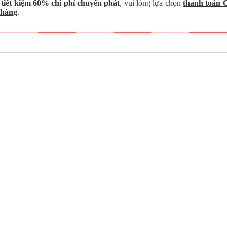
 tiết kiệm 60% chi phí chuyển phát
, vui lòng lựa chọn
thanh toán 
 hàng
.