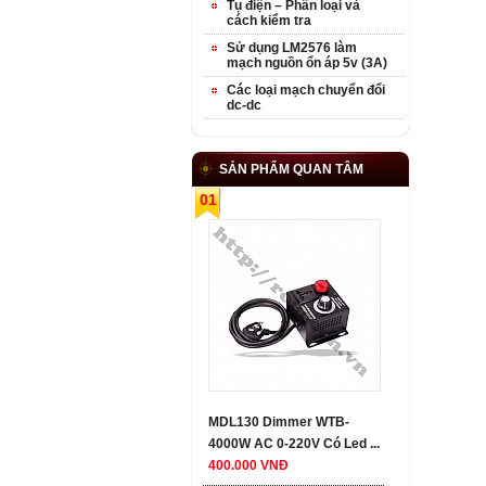
Tụ điện – Phân loại và
cách kiểm tra
Sử dụng LM2576 làm
mạch nguồn ổn áp 5v (3A)
Các loại mạch chuyển đổi
dc-dc
SẢN PHẨM QUAN TÂM
01
MDL130 Dimmer WTB-
4000W AC 0-220V Có Led ...
400.000 VNĐ