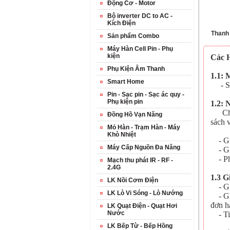
Động Cơ - Motor
Bộ inverter DC to AC -
Kích Điện
Thanh
Sản phẩm Combo
Máy Hàn Cell Pin - Phụ
kiện
Các 
Phụ Kiện Âm Thanh
1.1: 
Smart Home
- Số 
Pin - Sạc pin - Sạc ác quy -
Phụ kiện pin
1.2: 
Chúng
Đồng Hồ Vạn Năng
sách 
Mỏ Hàn - Trạm Hàn - Máy
Khò Nhiệt
- Gia
Máy Cấp Nguồn Đa Năng
- Gia
- Phí
Mạch thu phát IR - RF -
2.4G
1.3 G
LK Nồi Cơm Điện
- Giá
LK Lò Vi Sóng - Lò Nướng
- Gia
đơn h
LK Quạt Điện - Quạt Hơi
Nước
- Tiề
LK Bếp Từ - Bếp Hồng