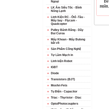
Để
Ngoại
ngân
LK Ấm Siêu Tốc - Bình
Nóng Lạnh
Linh Kiện RC - Ôtô -Tàu -
Máy bay - Flycam -
Quadcopter
Pulley Bánh Răng - Dây
Đai Curoa
Máy Khoan - Máy Bulong
bắt vít
Sản Phẩm Công Nghệ
Tự Làm Mạch in
Linh kiện Robot
IGBT
Diode
Transistors (BJT)
Mosfet-Fets
Tụ Điện - Capacitor
Triac - Thyristor - Diac
Opto/Photocouplers