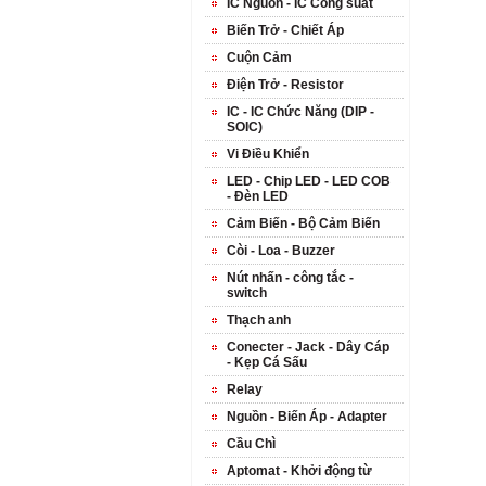
IC Nguồn - IC Công suất
Biến Trở - Chiết Áp
Cuộn Cảm
Điện Trở - Resistor
IC - IC Chức Năng (DIP -
SOIC)
Vi Điều Khiển
LED - Chip LED - LED COB
- Đèn LED
Cảm Biến - Bộ Cảm Biến
Còi - Loa - Buzzer
Nút nhấn - công tắc -
switch
Thạch anh
Conecter - Jack - Dây Cáp
- Kẹp Cá Sấu
Relay
Nguồn - Biến Áp - Adapter
Cầu Chì
Aptomat - Khởi động từ