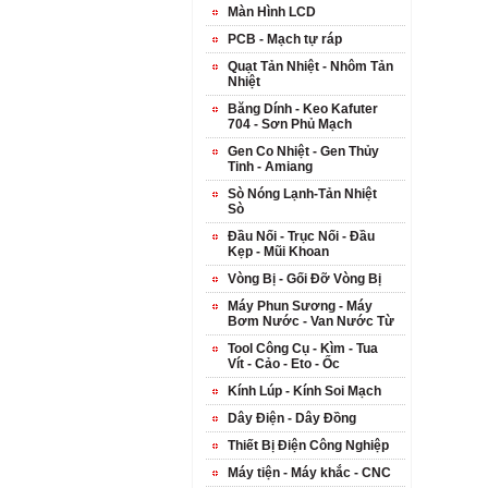
Màn Hình LCD
PCB - Mạch tự ráp
Quạt Tản Nhiệt - Nhôm Tản
Nhiệt
Băng Dính - Keo Kafuter
704 - Sơn Phủ Mạch
Gen Co Nhiệt - Gen Thủy
Tinh - Amiang
Sò Nóng Lạnh-Tản Nhiệt
Sò
Đầu Nối - Trục Nối - Đầu
Kẹp - Mũi Khoan
Vòng Bị - Gối Đỡ Vòng Bị
Máy Phun Sương - Máy
Bơm Nước - Van Nước Từ
Tool Công Cụ - Kìm - Tua
Vít - Cảo - Eto - Ốc
Kính Lúp - Kính Soi Mạch
Dây Điện - Dây Đồng
Thiết Bị Điện Công Nghiệp
Máy tiện - Máy khắc - CNC