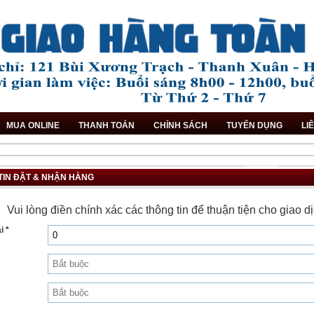
MUA ONLINE
THANH TOÁN
CHÍNH SÁCH
TUYỂN DỤNG
LI
TIN ĐẶT & NHẬN HÀNG
Vui lòng điền chính xác các thông tin để thuận tiện cho giao 
i *