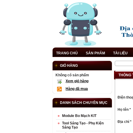
TRANG CHỦ
SẢN PHẨM
TÀI LIỆU
GIỎ HÀNG
Không có sản phẩm
THÔNG 
Xem giỏ hàng
Hàng đã mua
Điện thoạ
DANH SÁCH CHUYÊN MỤC
Họ tên *
Module Bo Mạch KIT
Địa chỉ *
Tool Sáng Tạo - Phụ Kiện
Sáng Tạo