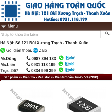
Menu
Hà Nội: Số 121 Bùi Xương Trạch - Thanh Xuân
Gọi điện thoại,
Zalo
Mr.Dũng
0987 394 133
Ms.Liên
0931 118 199
Trực 24/7
0834 999 399
Sản phẩm >> Điện Trở - Resistor >> Điện trở cắm 1/4W - 5% (2DIP)