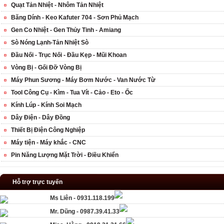
Quạt Tản Nhiệt - Nhôm Tản Nhiệt
Băng Dính - Keo Kafuter 704 - Sơn Phủ Mạch
Gen Co Nhiệt - Gen Thủy Tinh - Amiang
Sò Nóng Lạnh-Tản Nhiệt Sò
Đầu Nối - Trục Nối - Đầu Kẹp - Mũi Khoan
Vòng Bị - Gối Đỡ Vòng Bị
Máy Phun Sương - Máy Bơm Nước - Van Nước Từ
Tool Công Cụ - Kìm - Tua Vít - Cảo - Eto - Ốc
Kính Lúp - Kính Soi Mạch
Dây Điện - Dây Đồng
Thiết Bị Điện Công Nghiệp
Máy tiện - Máy khắc - CNC
Pin Năng Lượng Mặt Trời - Điều Khiển
Hỗ trợ trực tuyến
Ms Liên - 0931.118.199
Mr. Dũng - 0987.39.41.33