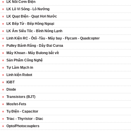
LK Nồi Cơm Điện
LK Lò Vi Sóng - Lò Nướng
LK Quạt Điện - Quạt Hơi Nước
LK Bếp Từ - Bếp Hồng Ngoại
LK Ấm Siêu Tốc - Bình Nóng Lạnh
Linh Kiện RC - Ôtô -Tàu - Máy bay - Flycam - Quadcopter
Pulley Bánh Răng - Dây Đai Curoa
Máy Khoan - Máy Bulong bắt vít
Sản Phẩm Công Nghệ
Tự Làm Mạch in
Linh kiện Robot
IGBT
Diode
Transistors (BJT)
Mosfet-Fets
Tụ Điện - Capacitor
Triac - Thyristor - Diac
Opto/Photocouplers