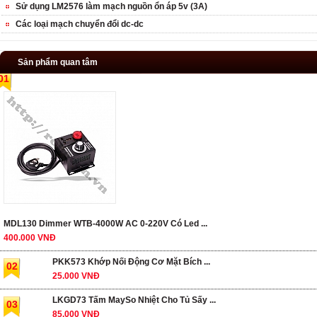
Sử dụng LM2576 làm mạch nguồn ổn áp 5v (3A)
Các loại mạch chuyển đổi dc-dc
Sản phẩm quan tâm
01
MDL130 Dimmer WTB-4000W AC 0-220V Có Led ...
400.000 VNĐ
PKK573 Khớp Nối Động Cơ Mặt Bích ...
02
25.000 VNĐ
LKGD73 Tấm MaySo Nhiệt Cho Tủ Sấy ...
03
85.000 VNĐ