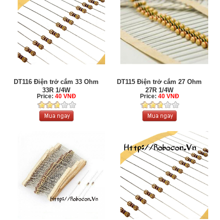
DT116 Điện trở cắm 33 Ohm
DT115 Điện trở cắm 27 Ohm
33R 1/4W
27R 1/4W
Price:
40 VNĐ
Price:
40 VNĐ