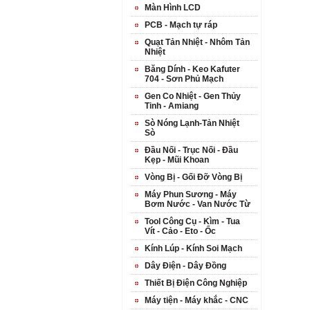
Màn Hình LCD
PCB - Mạch tự ráp
Quạt Tản Nhiệt - Nhôm Tản
Nhiệt
Băng Dính - Keo Kafuter
704 - Sơn Phủ Mạch
Gen Co Nhiệt - Gen Thủy
Tinh - Amiang
Sò Nóng Lạnh-Tản Nhiệt
Sò
Đầu Nối - Trục Nối - Đầu
Kẹp - Mũi Khoan
Vòng Bị - Gối Đỡ Vòng Bị
Máy Phun Sương - Máy
Bơm Nước - Van Nước Từ
Tool Công Cụ - Kìm - Tua
Vít - Cảo - Eto - Ốc
Kính Lúp - Kính Soi Mạch
Dây Điện - Dây Đồng
Thiết Bị Điện Công Nghiệp
Máy tiện - Máy khắc - CNC