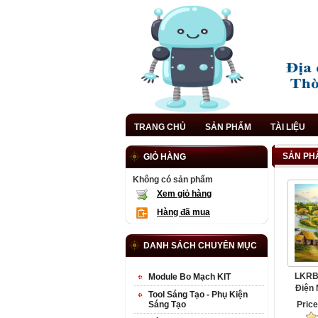
TRANG CHỦ
SẢN PHẨM
TÀI LIỆU
SẢN PHẨ
GIỎ HÀNG
Không có sản phẩm
Xem giỏ hàng
Hàng đã mua
DANH SÁCH CHUYÊN MỤC
LKRB
Module Bo Mạch KIT
Điện 
Tool Sáng Tạo - Phụ Kiện
Sáng Tạo
Pric