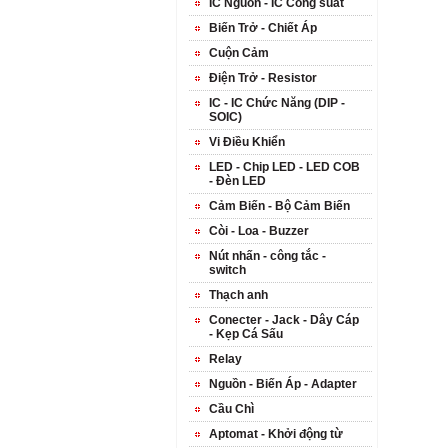
IC Nguồn - IC Công suất
Biến Trở - Chiết Áp
Cuộn Cảm
Điện Trở - Resistor
IC - IC Chức Năng (DIP -
SOIC)
Vi Điều Khiển
LED - Chip LED - LED COB
- Đèn LED
Cảm Biến - Bộ Cảm Biến
Còi - Loa - Buzzer
Nút nhấn - công tắc -
switch
Thạch anh
Conecter - Jack - Dây Cáp
- Kẹp Cá Sấu
Relay
Nguồn - Biến Áp - Adapter
Cầu Chì
Aptomat - Khởi động từ