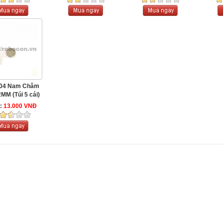
04 Nam Châm
MM (Túi 5 cái)
e:
13.000 VNĐ