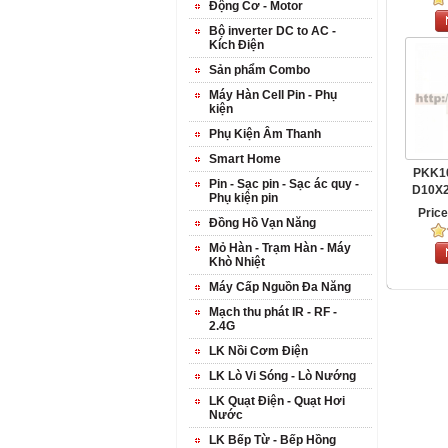
Động Cơ - Motor
Bộ inverter DC to AC -
Kích Điện
Sản phẩm Combo
Máy Hàn Cell Pin - Phụ
kiện
Phụ Kiện Âm Thanh
Smart Home
PKK1
Pin - Sạc pin - Sạc ác quy -
D10X2
Phụ kiện pin
Pric
Đồng Hồ Vạn Năng
Mỏ Hàn - Trạm Hàn - Máy
Khò Nhiệt
Máy Cấp Nguồn Đa Năng
Mạch thu phát IR - RF -
2.4G
LK Nồi Cơm Điện
LK Lò Vi Sóng - Lò Nướng
LK Quạt Điện - Quạt Hơi
Nước
LK Bếp Từ - Bếp Hồng