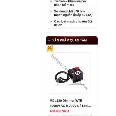
Tụ điện – Phân loại và
cách kiểm tra
Sử dụng LM2576 làm
mạch nguồn ổn áp 5v (3A)
Các loại mạch chuyển đổi
dc-dc
SẢN PHẨM QUAN TÂM
01
MDL130 Dimmer WTB-
4000W AC 0-220V Có Led ...
400.000 VNĐ