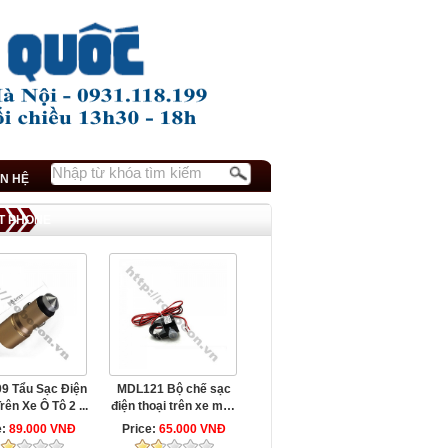
ÊN HỆ
RT PHONE
9 Tẩu Sạc Điện
MDL121 Bộ chế sạc
rên Xe Ô Tô 2 ...
điện thoại trên xe máy
12-24V ...
e:
89.000 VNĐ
Price:
65.000 VNĐ