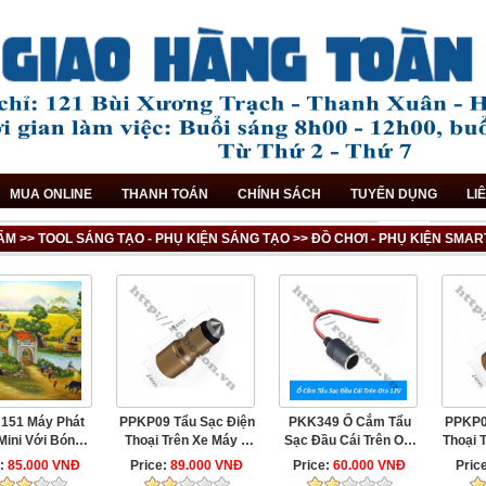
MUA ONLINE
THANH TOÁN
CHÍNH SÁCH
TUYỂN DỤNG
LI
M >> TOOL SÁNG TẠO - PHỤ KIỆN SÁNG TẠO >> ĐỒ CHƠI - PHỤ KIỆN SMA
151 Máy Phát
PPKP09 Tẩu Sạc Điện
PKK349 Ổ Cắm Tẩu
PPKP0
Mini Với Bóng
Thoại Trên Xe Máy 2
Sạc Đầu Cái Trên Oto
Thoại T
Đèn To
Cổng ...
12V ...
e:
85.000 VNĐ
Price:
89.000 VNĐ
Price:
60.000 VNĐ
Pric