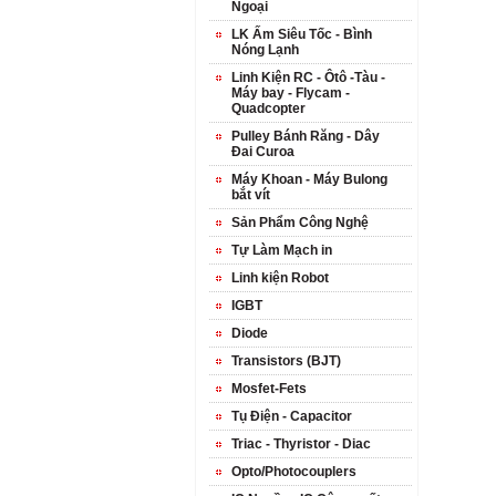
Ngoại
LK Ấm Siêu Tốc - Bình
Nóng Lạnh
Linh Kiện RC - Ôtô -Tàu -
Máy bay - Flycam -
Quadcopter
Pulley Bánh Răng - Dây
Đai Curoa
Máy Khoan - Máy Bulong
bắt vít
Sản Phẩm Công Nghệ
Tự Làm Mạch in
Linh kiện Robot
IGBT
Diode
Transistors (BJT)
Mosfet-Fets
Tụ Điện - Capacitor
Triac - Thyristor - Diac
Opto/Photocouplers