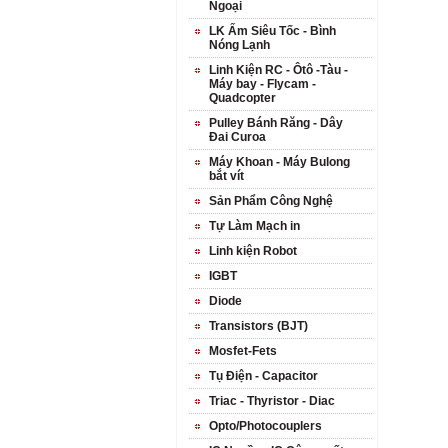
Ngoại
LK Ấm Siêu Tốc - Bình
Nóng Lạnh
Linh Kiện RC - Ôtô -Tàu -
Máy bay - Flycam -
Quadcopter
Pulley Bánh Răng - Dây
Đai Curoa
Máy Khoan - Máy Bulong
bắt vít
Sản Phẩm Công Nghệ
Tự Làm Mạch in
Linh kiện Robot
IGBT
Diode
Transistors (BJT)
Mosfet-Fets
Tụ Điện - Capacitor
Triac - Thyristor - Diac
Opto/Photocouplers