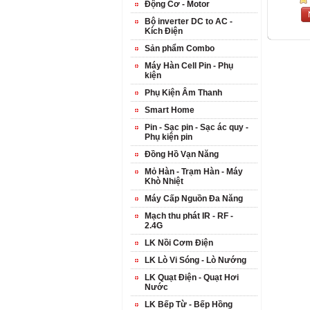
Động Cơ - Motor
Bộ inverter DC to AC -
Kích Điện
Sản phẩm Combo
Máy Hàn Cell Pin - Phụ
kiện
Phụ Kiện Âm Thanh
Smart Home
Pin - Sạc pin - Sạc ác quy -
Phụ kiện pin
Đồng Hồ Vạn Năng
Mỏ Hàn - Trạm Hàn - Máy
Khò Nhiệt
Máy Cấp Nguồn Đa Năng
Mạch thu phát IR - RF -
2.4G
LK Nồi Cơm Điện
LK Lò Vi Sóng - Lò Nướng
LK Quạt Điện - Quạt Hơi
Nước
LK Bếp Từ - Bếp Hồng