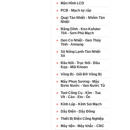
Màn Hình LCD
PCB - Mạch tự ráp
Quạt Tản Nhiệt - Nhôm Tản
Nhiệt
Băng Dính - Keo Kafuter
704 - Sơn Phủ Mạch
Gen Co Nhiệt - Gen Thủy
Tinh - Amiang
Sò Nóng Lạnh-Tản Nhiệt
Sò
Đầu Nối - Trục Nối - Đầu
Kẹp - Mũi Khoan
Vòng Bị - Gối Đỡ Vòng Bị
Máy Phun Sương - Máy
Bơm Nước - Van Nước Từ
Tool Công Cụ - Kìm - Tua
Vít - Cảo - Eto - Ốc
Kính Lúp - Kính Soi Mạch
Dây Điện - Dây Đồng
Thiết Bị Điện Công Nghiệp
Máy tiện - Máy khắc - CNC