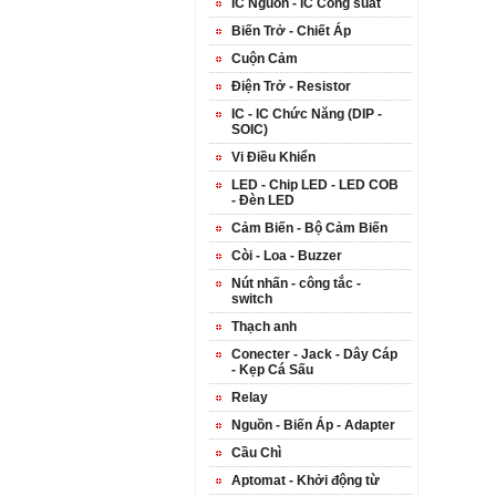
IC Nguồn - IC Công suất
Biến Trở - Chiết Áp
Cuộn Cảm
Điện Trở - Resistor
IC - IC Chức Năng (DIP -
SOIC)
Vi Điều Khiển
LED - Chip LED - LED COB
- Đèn LED
Cảm Biến - Bộ Cảm Biến
Còi - Loa - Buzzer
Nút nhấn - công tắc -
switch
Thạch anh
Conecter - Jack - Dây Cáp
- Kẹp Cá Sấu
Relay
Nguồn - Biến Áp - Adapter
Cầu Chì
Aptomat - Khởi động từ