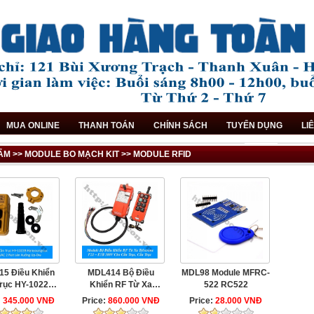
MUA ONLINE
THANH TOÁN
CHÍNH SÁCH
TUYỂN DỤNG
LI
ẨM >> MODULE BO MẠCH KIT >> MODULE RFID
5 Điều Khiển
MDL414 Bộ Điều
MDL98 Module MFRC-
rục HY-1022B
Khiển RF Từ Xa
522 RC522
youngnux 6A
Telecrane F21 – ...
:
345.000 VNĐ
Price:
860.000 VNĐ
Price:
28.000 VNĐ
0VAC 2 ...