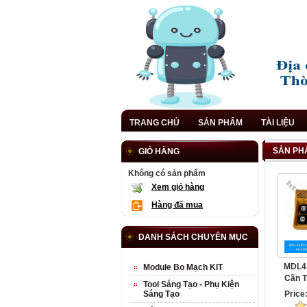
TRANG CHỦ
SẢN PHẨM
TÀI LIỆU
SẢN PH
GIỎ HÀNG
Không có sản phẩm
Xem giỏ hàng
Hàng đã mua
DANH SÁCH CHUYÊN MỤC
MDL41
Module Bo Mạch KIT
Cần T
Tool Sáng Tạo - Phụ Kiện
Han
Sáng Tạo
Price
25