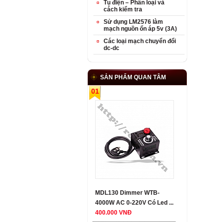
Tụ điện – Phân loại và
cách kiểm tra
Sử dụng LM2576 làm
mạch nguồn ổn áp 5v (3A)
Các loại mạch chuyển đổi
dc-dc
SẢN PHẨM QUAN TÂM
01
MDL130 Dimmer WTB-
4000W AC 0-220V Có Led ...
400.000 VNĐ