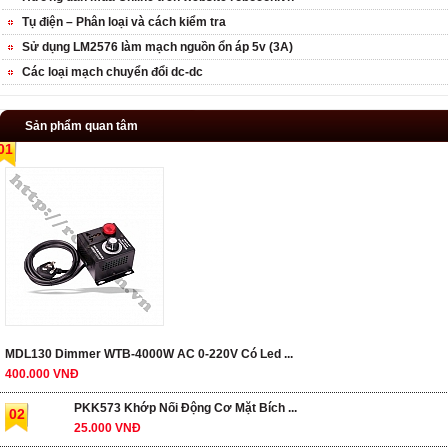
Tụ điện – Phân loại và cách kiểm tra
Sử dụng LM2576 làm mạch nguồn ổn áp 5v (3A)
Các loại mạch chuyển đổi dc-dc
Sản phẩm quan tâm
01
MDL130 Dimmer WTB-4000W AC 0-220V Có Led ...
400.000 VNĐ
PKK573 Khớp Nối Động Cơ Mặt Bích ...
02
25.000 VNĐ