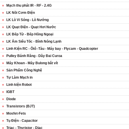
Mạch thu phát IR - RF - 2.4G
LK Nồi Cơm Điện
LK Lò Vi Sóng - Lò Nướng
LK Quạt Điện - Quạt Hơi Nước
LK Bếp Từ - Bếp Hồng Ngoại
LK Ấm Siêu Tốc - Bình Nóng Lạnh
Linh Kiện RC - Ôtô -Tàu - Máy bay - Flycam - Quadcopter
Pulley Bánh Răng - Dây Đai Curoa
Máy Khoan - Máy Bulong bắt vít
Sản Phẩm Công Nghệ
Tự Làm Mạch in
Linh kiện Robot
IGBT
Diode
Transistors (BJT)
Mosfet-Fets
Tụ Điện - Capacitor
Triac - Thyristor - Diac