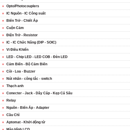
Opto/Photocouplers
IC Nguồn - IC Công suất
Biến Trở - Chiết Áp
Cuộn Cảm
Điện Trở - Resistor
IC - IC Chức Năng (DIP - SOIC)
Vi Điều Khiển
LED - Chip LED - LED COB - Đèn LED
Cảm Biến - Bộ Cảm Biến
Còi - Loa - Buzzer
Nút nhấn - công tắc - switch
Thạch anh
Conecter - Jack - Dây Cáp - Kẹp Cá Sấu
Relay
Nguồn - Biến Áp - Adapter
Cầu Chì
Aptomat - Khởi động từ
Màn Hình LCD