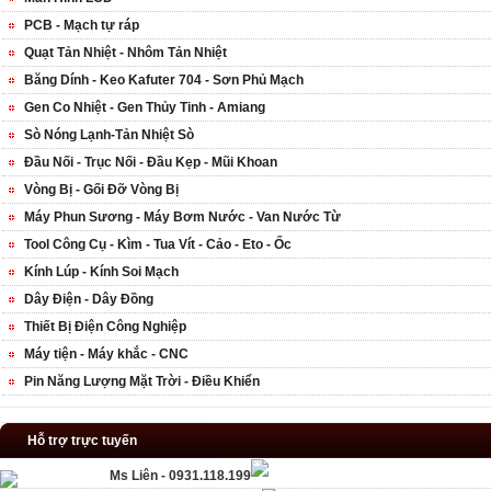
PCB - Mạch tự ráp
Quạt Tản Nhiệt - Nhôm Tản Nhiệt
Băng Dính - Keo Kafuter 704 - Sơn Phủ Mạch
Gen Co Nhiệt - Gen Thủy Tinh - Amiang
Sò Nóng Lạnh-Tản Nhiệt Sò
Đầu Nối - Trục Nối - Đầu Kẹp - Mũi Khoan
Vòng Bị - Gối Đỡ Vòng Bị
Máy Phun Sương - Máy Bơm Nước - Van Nước Từ
Tool Công Cụ - Kìm - Tua Vít - Cảo - Eto - Ốc
Kính Lúp - Kính Soi Mạch
Dây Điện - Dây Đồng
Thiết Bị Điện Công Nghiệp
Máy tiện - Máy khắc - CNC
Pin Năng Lượng Mặt Trời - Điều Khiển
Hỗ trợ trực tuyến
Ms Liên - 0931.118.199