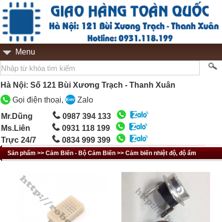
Menu
Hà Nội: Số 121 Bùi Xương Trạch - Thanh Xuân
Gọi điện thoại,
Zalo
Mr.Dũng
0987 394 133
Ms.Liên
0931 118 199
Trực 24/7
0834 999 399
Sản phẩm >> Cảm Biến - Bộ Cảm Biến >> Cảm biến nhiệt độ, độ ẩm