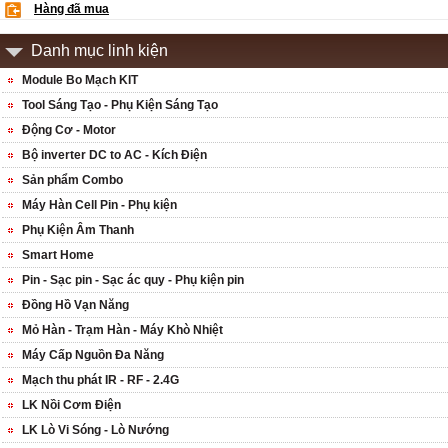
Hàng đã mua
Danh mục linh kiện
Module Bo Mạch KIT
Tool Sáng Tạo - Phụ Kiện Sáng Tạo
Động Cơ - Motor
Bộ inverter DC to AC - Kích Điện
Sản phẩm Combo
Máy Hàn Cell Pin - Phụ kiện
Phụ Kiện Âm Thanh
Smart Home
Pin - Sạc pin - Sạc ác quy - Phụ kiện pin
Đồng Hồ Vạn Năng
Mỏ Hàn - Trạm Hàn - Máy Khò Nhiệt
Máy Cấp Nguồn Đa Năng
Mạch thu phát IR - RF - 2.4G
LK Nồi Cơm Điện
LK Lò Vi Sóng - Lò Nướng