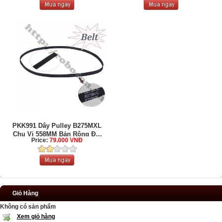
PKK991 Dây Pulley B275MXL
Chu Vi 558MM Bản Rộng Đai
Price:
79.000 VNĐ
...
Giỏ Hàng
Không có sản phẩm
Xem giỏ hàng