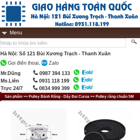
Menu
Hà Nội: Số 121 Bùi Xương Trạch - Thanh Xuân
Gọi điện thoại,
Zalo
Mr.Dũng
0987 394 133
Ms.Liên
0931 118 199
Trực 24/7
0834 999 399
Sản phẩm >> Pulley Bánh Răng - Dây Đai Curoa >> Pulley răng chuẩn 5M