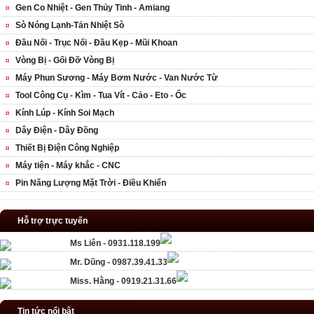
Gen Co Nhiệt - Gen Thủy Tinh - Amiang
Sò Nóng Lạnh-Tản Nhiệt Sò
Đầu Nối - Trục Nối - Đầu Kẹp - Mũi Khoan
Vòng Bị - Gối Đỡ Vòng Bị
Máy Phun Sương - Máy Bơm Nước - Van Nước Từ
Tool Công Cụ - Kìm - Tua Vít - Cảo - Eto - Ốc
Kính Lúp - Kính Soi Mạch
Dây Điện - Dây Đồng
Thiết Bị Điện Công Nghiệp
Máy tiện - Máy khắc - CNC
Pin Năng Lượng Mặt Trời - Điều Khiển
Hỗ trợ trực tuyến
Ms Liên - 0931.118.199
Mr. Dũng - 0987.39.41.33
Miss. Hằng - 0919.21.31.66
Tin tức nổi bật