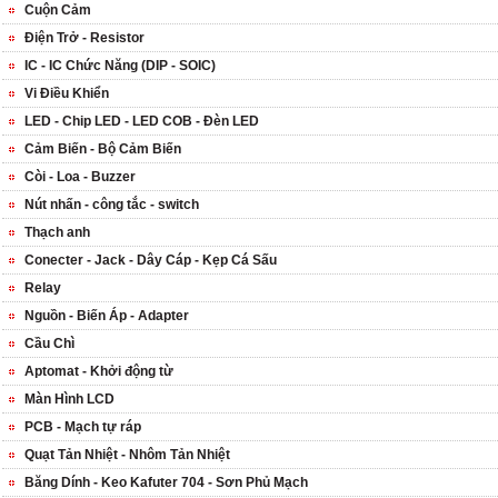
Cuộn Cảm
Điện Trở - Resistor
IC - IC Chức Năng (DIP - SOIC)
Vi Điều Khiển
LED - Chip LED - LED COB - Đèn LED
Cảm Biến - Bộ Cảm Biến
Còi - Loa - Buzzer
Nút nhấn - công tắc - switch
Thạch anh
Conecter - Jack - Dây Cáp - Kẹp Cá Sấu
Relay
Nguồn - Biến Áp - Adapter
Cầu Chì
Aptomat - Khởi động từ
Màn Hình LCD
PCB - Mạch tự ráp
Quạt Tản Nhiệt - Nhôm Tản Nhiệt
Băng Dính - Keo Kafuter 704 - Sơn Phủ Mạch