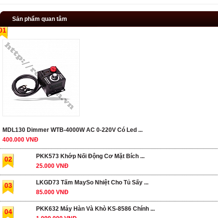
Sản phẩm quan tâm
01
MDL130 Dimmer WTB-4000W AC 0-220V Có Led ...
400.000 VNĐ
PKK573 Khớp Nối Động Cơ Mặt Bích ...
02
25.000 VNĐ
LKGD73 Tấm MaySo Nhiệt Cho Tủ Sấy ...
03
85.000 VNĐ
PKK632 Máy Hàn Và Khò KS-8586 Chính ...
04