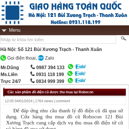
Menu
Hà Nội: Số 121 Bùi Xương Trạch - Thanh Xuân
Gọi điện thoại,
Zalo
Mr.Dũng
0987 394 133
Ms.Liên
0931 118 199
Trực 24/7
0834 999 399
Các sản phẩm đồ điện cũ được thu mua tại Robocon
12:05 04/01/2024 | 1764 views |
comment
Để đáp ứng nhu cầu thanh lý đồ điện cũ đã qua sử
dụng. Cửa hàng thu mua đồ cũ Robocon 121 Bùi
Xương Trạch cung cấp dịch vụ thu mua đồ điện tử cũ
và hàng đã qua sử dụng.