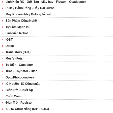
Linh Kiện RC - Ôtô -Tàu - Máy bay - Flycam - Quadcopter
Pulley Bánh Răng - Dây Đai Curoa
Máy Khoan - Máy Bulong bắt vít
Sản Phẩm Công Nghệ
Tự Làm Mạch in
Linh kiện Robot
IGBT
Diode
Transistors (BJT)
Mosfet-Fets
Tụ Điện - Capacitor
Triac - Thyristor - Diac
Opto/Photocouplers
IC Nguồn - IC Công suất
Biến Trở - Chiết Áp
Cuộn Cảm
Điện Trở - Resistor
IC - IC Chức Năng (DIP - SOIC)