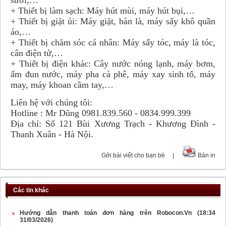
sưởi,…
+ Thiết bị làm sạch: Máy hút mùi, máy hút bụi,…
+ Thiết bị giặt ủi: Máy giặt, bàn là, máy sấy khô quần
áo,…
+ Thiết bị chăm sóc cá nhân: Máy sấy tóc, máy là tóc,
cân điện tử,…
+ Thiết bị điện khác: Cây nước nóng lạnh, máy bơm,
ấm đun nước, máy pha cà phê, máy xay sinh tố, máy
may, máy khoan cầm tay,…
Liên hệ với chúng tôi:
Hotline : Mr Dũng 0981.839.560 - 0834.999.399
Địa chỉ: Số 121 Bùi Xương Trạch - Khương Đình -
Thanh Xuân - Hà Nội.
Gởi bài viết cho bạn bè
|
Bản in
Các tin khác
Hướng dẫn thanh toán đơn hàng trên Robocon.Vn
(18:34
31/03/2026)