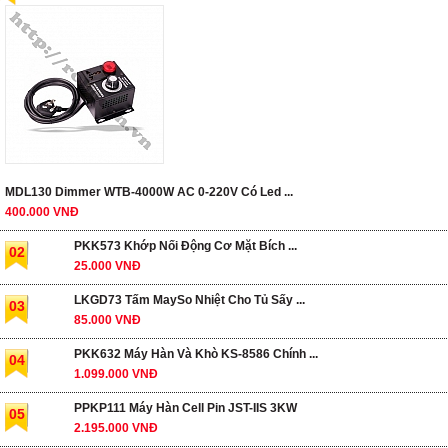
MDL130 Dimmer WTB-4000W AC 0-220V Có Led ...
400.000 VNĐ
PKK573 Khớp Nối Động Cơ Mặt Bích ...
02
25.000 VNĐ
LKGD73 Tấm MaySo Nhiệt Cho Tủ Sấy ...
03
85.000 VNĐ
PKK632 Máy Hàn Và Khò KS-8586 Chính ...
04
1.099.000 VNĐ
PPKP111 Máy Hàn Cell Pin JST-IIS 3KW
05
2.195.000 VNĐ