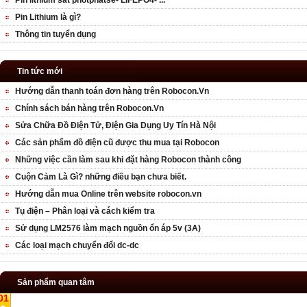
Pin lithium sắt photphatse- LIFEPO4- ...
Pin Lithium là gì?
Thông tin tuyển dụng
Tin tức mới
Hướng dẫn thanh toán đơn hàng trên Robocon.Vn
Chính sách bán hàng trên Robocon.Vn
Sửa Chữa Đồ Điện Tử, Điện Gia Dụng Uy Tín Hà Nội
Các sản phẩm đồ điện cũ được thu mua tại Robocon
Những việc cần làm sau khi đặt hàng Robocon thành công
Cuộn Cảm Là Gì? những điều bạn chưa biết.
Hướng dẫn mua Online trên website robocon.vn
Tụ điện – Phân loại và cách kiểm tra
Sử dụng LM2576 làm mạch nguồn ổn áp 5v (3A)
Các loại mạch chuyển đổi dc-dc
Sản phẩm quan tâm
01