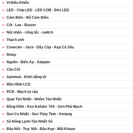
Vi Điều Khiển
LED - Chip LED - LED COB - Đèn LED
Cảm Biến - Bộ Cảm Biến
Còi - Loa - Buzzer
Nút nhấn - công tắc - switch
Thạch anh
Conecter - Jack - Dây Cáp - Kẹp Cá Sấu
Relay
Nguồn - Biến Áp - Adapter
Cầu Chì
Aptomat - Khởi động từ
Màn Hình LCD
PCB - Mạch tự ráp
Quạt Tản Nhiệt - Nhôm Tản Nhiệt
Băng Dính - Keo Kafuter 704 - Sơn Phủ Mạch
Gen Co Nhiệt - Gen Thủy Tinh - Amiang
Sò Nóng Lạnh-Tản Nhiệt Sò
Đầu Nối - Trục Nối - Đầu Kẹp - Mũi Khoan