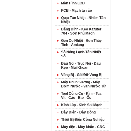
Màn Hình LCD
PCB - Mạch tự ráp
Quạt Tản Nhiệt - Nhôm Tản
Nhiệt
Băng Dính - Keo Kafuter
704 - Sơn Phủ Mạch
Gen Co Nhiệt - Gen Thủy
Tinh - Amiang
Sò Nóng Lạnh-Tản Nhiệt
Sò
Đầu Nối - Trục Nối - Đầu
Kẹp - Mũi Khoan
Vòng Bị - Gối Đỡ Vòng Bị
Máy Phun Sương - Máy
Bơm Nước - Van Nước Từ
Tool Công Cụ - Kìm - Tua
Vít - Cảo - Eto - Ốc
Kính Lúp - Kính Soi Mạch
Dây Điện - Dây Đồng
Thiết Bị Điện Công Nghiệp
Máy tiện - Máy khắc - CNC