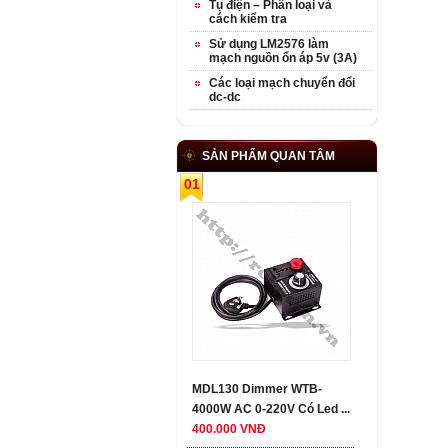
Tụ điện – Phân loại và
cách kiểm tra
Sử dụng LM2576 làm
mạch nguồn ổn áp 5v (3A)
Các loại mạch chuyển đổi
dc-dc
SẢN PHẨM QUAN TÂM
01
MDL130 Dimmer WTB-
4000W AC 0-220V Có Led ...
400.000 VNĐ