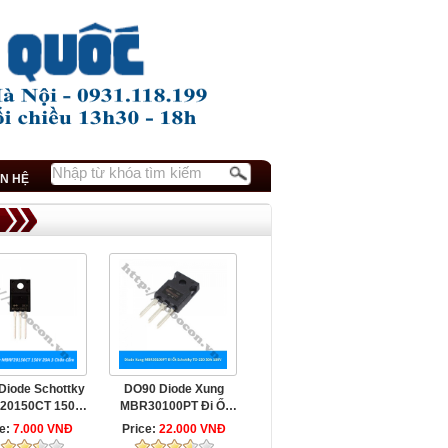
ÊN HỆ
Diode Schottky
DO90 Diode Xung
20150CT 150V
MBR30100PT Đi Ốt
 3 Chân Cắm
Schottky TO-247 30A
ce:
7.000 VNĐ
Price:
22.000 VNĐ
100V