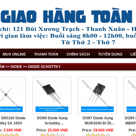
MUA ONLINE
THANH TOÁN
CHÍNH SÁCH
TUYỂN DỤNG
LI
M >> DIODE >> DIODE SCHOTTKY
 SR5100 Diode
DO99 Diode Xung
DO97 Diode Xung
DO95 
ttky 5A 100V
Schottky
MUR3040 Đi Ốt
MBRF
MBR40100PT 100V
Schottky 30A 400V
20A
e:
3.500 VNĐ
Price:
25.000 VNĐ
Price:
29.000 VNĐ
Pri
40A To-247