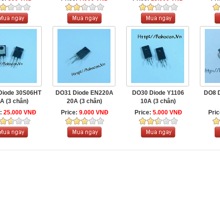
100V TO-220
Diode 30S06HT
DO31 Diode EN220A
DO30 Diode Y1106
DO8 D
A (3 chân)
20A (3 chân)
10A (3 chân)
e:
25.000 VNĐ
Price:
9.000 VNĐ
Price:
5.000 VNĐ
Pri