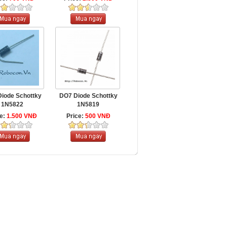
iode Schottky
DO7 Diode Schottky
1N5822
1N5819
ce:
1.500 VNĐ
Price:
500 VNĐ