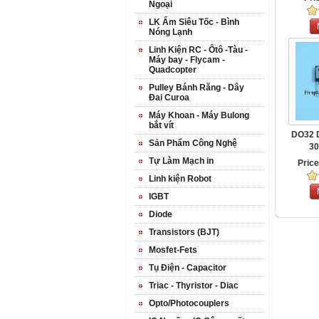
Ngoại
LK Ấm Siêu Tốc - Bình
Nóng Lạnh
Linh Kiện RC - Ôtô -Tàu -
Máy bay - Flycam -
Quadcopter
Pulley Bánh Răng - Dây
Đai Curoa
Máy Khoan - Máy Bulong
bắt vít
DO32 
Sản Phẩm Công Nghệ
30
Tự Làm Mạch in
Pric
Linh kiện Robot
IGBT
Diode
Transistors (BJT)
Mosfet-Fets
Tụ Điện - Capacitor
Triac - Thyristor - Diac
Opto/Photocouplers