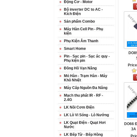
Động Cơ - Motor
Bộ inverter DC to AC -
Kích Điện
Sản phẩm Combo
Máy Hàn Cell Pin - Phụ
kiện
Phụ Kiện Âm Thanh
Smart Home
DO89
Pin - Sạc pin - Sạc ác quy -
Phụ kiện pin
MBRF
Pric
Đồng Hồ Vạn Năng
200V
Mỏ Hàn - Trạm Hàn - Máy
Khò Nhiệt
Máy Cấp Nguồn Đa Năng
Mạch thu phát IR - RF -
2.4G
LK Nồi Cơm Điện
LK Lò Vi Sóng - Lò Nướng
LK Quạt Điện - Quạt Hơi
DO66 Đ
Nước
3A
SCHOTT
LK Bếp Từ - Bếp Hồng
Pri