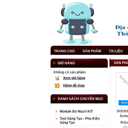
TRANG CHỦ
SẢN PHẨM
TÀI LIỆU
SẢN PHẨ
GIỎ HÀNG
Không có sản phẩm
Xem giỏ hàng
Hàng đã mua
DANH SÁCH CHUYÊN MỤC
DO103
Module Bo Mạch KIT
Scho
Tool Sáng Tạo - Phụ Kiện
Sáng Tạo
Pric