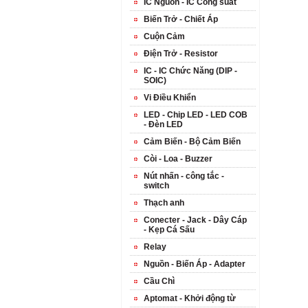
IC Nguồn - IC Công suất
Biến Trở - Chiết Áp
Cuộn Cảm
Điện Trở - Resistor
IC - IC Chức Năng (DIP -
SOIC)
Vi Điều Khiển
LED - Chip LED - LED COB
- Đèn LED
Cảm Biến - Bộ Cảm Biến
Còi - Loa - Buzzer
Nút nhấn - công tắc -
switch
Thạch anh
Conecter - Jack - Dây Cáp
- Kẹp Cá Sấu
Relay
Nguồn - Biến Áp - Adapter
Cầu Chì
Aptomat - Khởi động từ