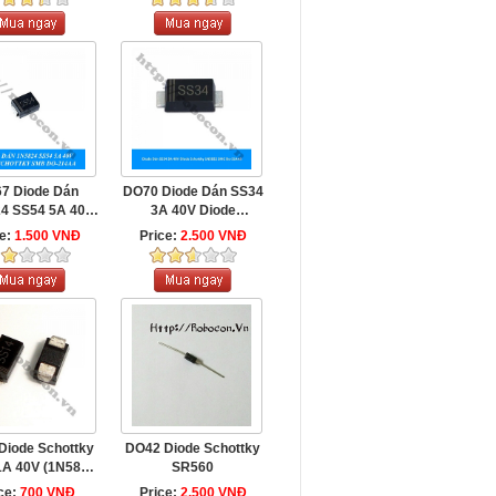
7 Diode Dán
DO70 Diode Dán SS34
4 SS54 5A 40V
3A 40V Diode
Schottky SMB ...
Schottky 1N5822 SMC
ce:
1.500 VNĐ
Price:
2.500 VNĐ
...
Diode Schottky
DO42 Diode Schottky
1A 40V (1N5819
SR560
MA DO214)
ce:
700 VNĐ
Price:
2.500 VNĐ