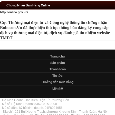
Chứng Nhận Bán Hàng Online
http://online.gov.vn/
Cục Thương mại điện tử và Công nghệ thông tin chứng nhận
Robocon.Vn đã thực hiện thủ tục thông báo đăng ký cung cấp
dịch vụ thương mại điện tử, dịch vụ đánh giá tín nhiệm website
TMĐT
Trang chủ
Sản phẩm
Thanh toán
Tin tức
Hướng dẫn mua hàng
Liên hệ
Hộ Kinh Doanh Linh Kiện Điện Tử Phương Liên
Mã số Hộ Kinh Doanh: 8362081533-001
Mã số đăng ký hộ kinh doanh: 01F8024956
Địa chỉ : 121 Bùi Xương Trạch, phường Khương Đình, Thanh Xuân, Hà Nội.