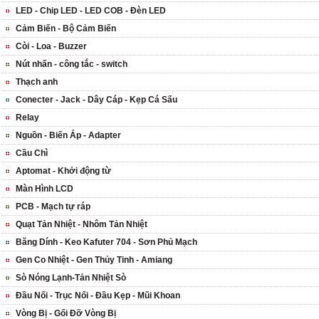
LED - Chip LED - LED COB - Đèn LED
Cảm Biến - Bộ Cảm Biến
Còi - Loa - Buzzer
Nút nhấn - công tắc - switch
Thạch anh
Conecter - Jack - Dây Cáp - Kẹp Cá Sấu
Relay
Nguồn - Biến Áp - Adapter
Cầu Chì
Aptomat - Khởi động từ
Màn Hình LCD
PCB - Mạch tự ráp
Quạt Tản Nhiệt - Nhôm Tản Nhiệt
Băng Dính - Keo Kafuter 704 - Sơn Phủ Mạch
Gen Co Nhiệt - Gen Thủy Tinh - Amiang
Sò Nóng Lạnh-Tản Nhiệt Sò
Đầu Nối - Trục Nối - Đầu Kẹp - Mũi Khoan
Vòng Bị - Gối Đỡ Vòng Bị