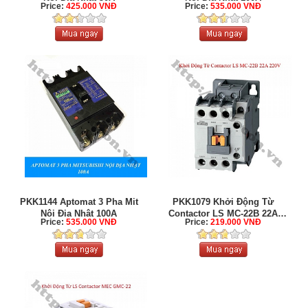
Price:
425.000 VNĐ
Price:
535.000 VNĐ
PKK1144 Aptomat 3 Pha Mit
PKK1079 Khởi Động Từ
Nội Địa Nhật 100A
Contactor LS MC-22B 22A
Price:
535.000 VNĐ
Price:
219.000 VNĐ
220V