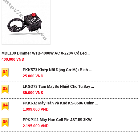
MDL130 Dimmer WTB-4000W AC 0-220V Có Led ...
400.000 VNĐ
PKK573 Khớp Nối Động Cơ Mặt Bích ...
02
25.000 VNĐ
LKGD73 Tấm MaySo Nhiệt Cho Tủ Sấy ...
03
85.000 VNĐ
PKK632 Máy Hàn Và Khò KS-8586 Chính ...
04
1.099.000 VNĐ
PPKP111 Máy Hàn Cell Pin JST-IIS 3KW
05
2.195.000 VNĐ