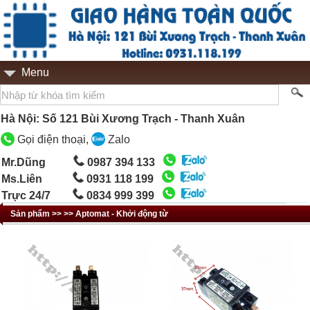
Menu
Hà Nội: Số 121 Bùi Xương Trạch - Thanh Xuân
Gọi điện thoại,
Zalo
Mr.Dũng
0987 394 133
Ms.Liên
0931 118 199
Trực 24/7
0834 999 399
Sản phẩm >> >> Aptomat - Khởi động từ