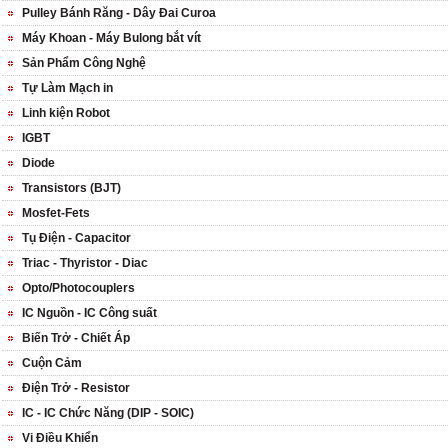
Pulley Bánh Răng - Dây Đai Curoa
Máy Khoan - Máy Bulong bắt vít
Sản Phẩm Công Nghệ
Tự Làm Mạch in
Linh kiện Robot
IGBT
Diode
Transistors (BJT)
Mosfet-Fets
Tụ Điện - Capacitor
Triac - Thyristor - Diac
Opto/Photocouplers
IC Nguồn - IC Công suất
Biến Trở - Chiết Áp
Cuộn Cảm
Điện Trở - Resistor
IC - IC Chức Năng (DIP - SOIC)
Vi Điều Khiển