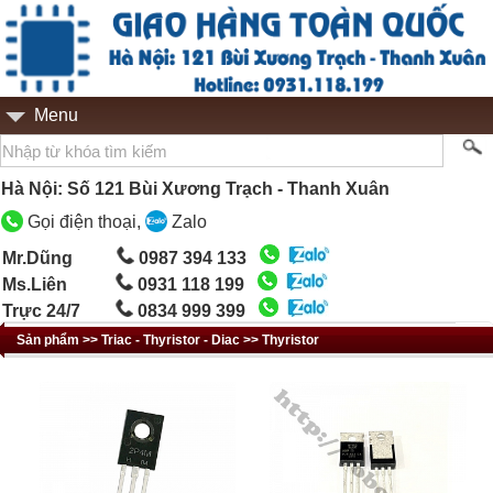
Menu
Hà Nội: Số 121 Bùi Xương Trạch - Thanh Xuân
Gọi điện thoại,
Zalo
Mr.Dũng
0987 394 133
Ms.Liên
0931 118 199
Trực 24/7
0834 999 399
Sản phẩm >> Triac - Thyristor - Diac >> Thyristor