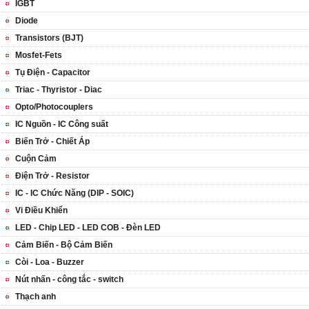
IGBT
Diode
Transistors (BJT)
Mosfet-Fets
Tụ Điện - Capacitor
Triac - Thyristor - Diac
Opto/Photocouplers
IC Nguồn - IC Công suất
Biến Trở - Chiết Áp
Cuộn Cảm
Điện Trở - Resistor
IC - IC Chức Năng (DIP - SOIC)
Vi Điều Khiển
LED - Chip LED - LED COB - Đèn LED
Cảm Biến - Bộ Cảm Biến
Còi - Loa - Buzzer
Nút nhấn - công tắc - switch
Thạch anh