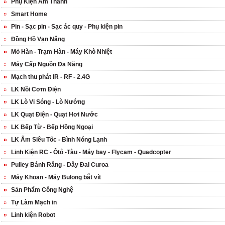
Phụ Kiện Âm Thanh
Smart Home
Pin - Sạc pin - Sạc ác quy - Phụ kiện pin
Đồng Hồ Vạn Năng
Mỏ Hàn - Trạm Hàn - Máy Khò Nhiệt
Máy Cấp Nguồn Đa Năng
Mạch thu phát IR - RF - 2.4G
LK Nồi Cơm Điện
LK Lò Vi Sóng - Lò Nướng
LK Quạt Điện - Quạt Hơi Nước
LK Bếp Từ - Bếp Hồng Ngoại
LK Ấm Siêu Tốc - Bình Nóng Lạnh
Linh Kiện RC - Ôtô -Tàu - Máy bay - Flycam - Quadcopter
Pulley Bánh Răng - Dây Đai Curoa
Máy Khoan - Máy Bulong bắt vít
Sản Phẩm Công Nghệ
Tự Làm Mạch in
Linh kiện Robot