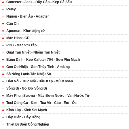
Conecter - Jack - Dây Cáp - Kẹp Cá Sấu
Relay
Nguồn - Biến Áp - Adapter
Cầu Chì
Aptomat - Khởi động từ
Màn Hình LCD
PCB - Mạch tự ráp
Quạt Tản Nhiệt - Nhôm Tản Nhiệt
Băng Dính - Keo Kafuter 704 - Sơn Phủ Mạch
Gen Co Nhiệt - Gen Thủy Tinh - Amiang
Sò Nóng Lạnh-Tản Nhiệt Sò
Đầu Nối - Trục Nối - Đầu Kẹp - Mũi Khoan
Vòng Bị - Gối Đỡ Vòng Bị
Máy Phun Sương - Máy Bơm Nước - Van Nước Từ
Tool Công Cụ - Kìm - Tua Vít - Cảo - Eto - Ốc
Kính Lúp - Kính Soi Mạch
Dây Điện - Dây Đồng
Thiết Bị Điện Công Nghiệp