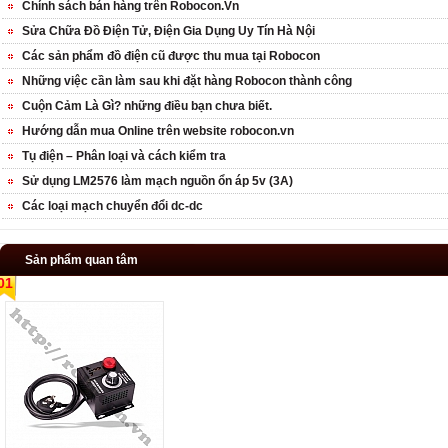
Chính sách bán hàng trên Robocon.Vn
Sửa Chữa Đồ Điện Tử, Điện Gia Dụng Uy Tín Hà Nội
Các sản phẩm đồ điện cũ được thu mua tại Robocon
Những việc cần làm sau khi đặt hàng Robocon thành công
Cuộn Cảm Là Gì? những điều bạn chưa biết.
Hướng dẫn mua Online trên website robocon.vn
Tụ điện – Phân loại và cách kiểm tra
Sử dụng LM2576 làm mạch nguồn ổn áp 5v (3A)
Các loại mạch chuyển đổi dc-dc
Sản phẩm quan tâm
01