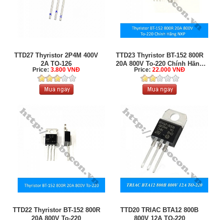
TTD27 Thyristor 2P4M 400V
TTD23 Thyristor BT-152 800R
2A TO-126
20A 800V To-220 Chính Hãng
Price:
3.800 VNĐ
Price:
22.000 VNĐ
NXP
TTD22 Thyristor BT-152 800R
TTD20 TRIAC BTA12 800B
20A 800V To-220
800V 12A TO-220