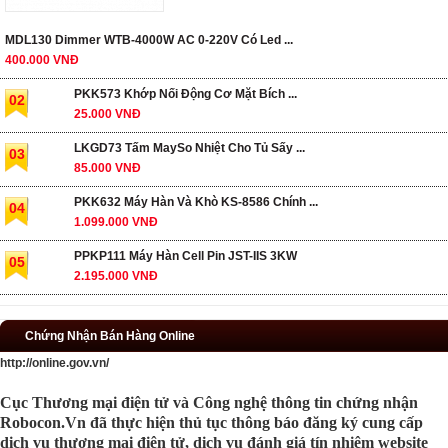
MDL130 Dimmer WTB-4000W AC 0-220V Có Led ...
400.000 VNĐ
PKK573 Khớp Nối Động Cơ Mặt Bích ...
02
25.000 VNĐ
LKGD73 Tấm MaySo Nhiệt Cho Tủ Sấy ...
03
85.000 VNĐ
PKK632 Máy Hàn Và Khò KS-8586 Chính ...
04
1.099.000 VNĐ
PPKP111 Máy Hàn Cell Pin JST-IIS 3KW
05
2.195.000 VNĐ
Chứng Nhận Bán Hàng Online
http://online.gov.vn/
Cục Thương mại điện tử và Công nghệ thông tin chứng nhận
Robocon.Vn đã thực hiện thủ tục thông báo đăng ký cung cấp
dịch vụ thương mại điện tử, dịch vụ đánh giá tín nhiệm website