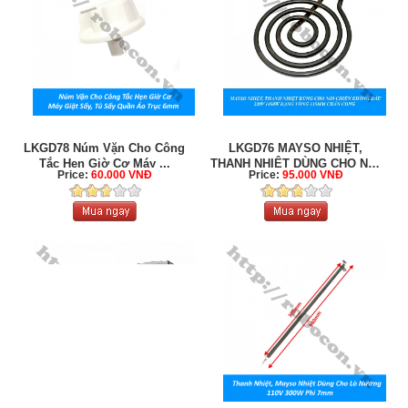
LKGD78 Núm Vặn Cho Công
LKGD76 MAYSO NHIỆT,
Tắc Hẹn Giờ Cơ Máy ...
THANH NHIỆT DÙNG CHO NỒI
Price:
60.000 VNĐ
Price:
95.000 VNĐ
CHIÊN KHÔNG ...