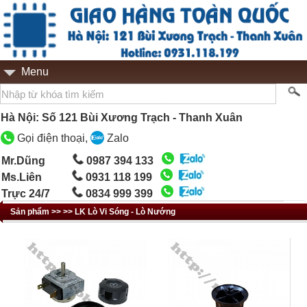
Menu
Hà Nội: Số 121 Bùi Xương Trạch - Thanh Xuân
Gọi điện thoại,
Zalo
Mr.Dũng
0987 394 133
Ms.Liên
0931 118 199
Trực 24/7
0834 999 399
Sản phẩm >> >> LK Lò Vi Sóng - Lò Nướng