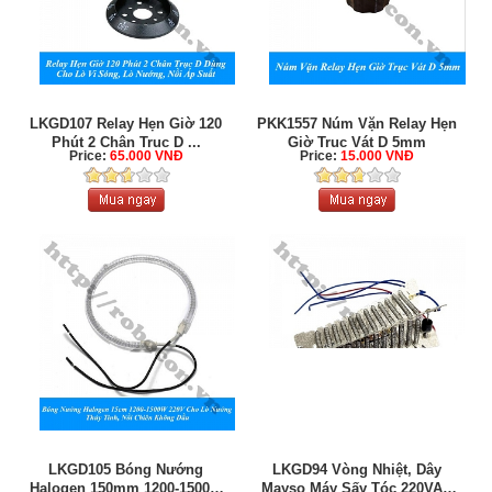
LKGD107 Relay Hẹn Giờ 120
PKK1557 Núm Vặn Relay Hẹn
Phút 2 Chân Trục D ...
Giờ Trục Vát D 5mm
Price:
65.000 VNĐ
Price:
15.000 VNĐ
LKGD105 Bóng Nướng
LKGD94 Vòng Nhiệt, Dây
Halogen 150mm 1200-1500W
Mayso Máy Sấy Tóc 220VAC