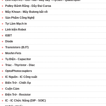
Linh Kiện RC - Ôtô -Tàu - Máy bay - Flycam - Quadcopter
Pulley Bánh Răng - Dây Đai Curoa
Máy Khoan - Máy Bulong bắt vít
Sản Phẩm Công Nghệ
Tự Làm Mạch in
Linh kiện Robot
IGBT
Diode
Transistors (BJT)
Mosfet-Fets
Tụ Điện - Capacitor
Triac - Thyristor - Diac
Opto/Photocouplers
IC Nguồn - IC Công suất
Biến Trở - Chiết Áp
Cuộn Cảm
Điện Trở - Resistor
IC - IC Chức Năng (DIP - SOIC)