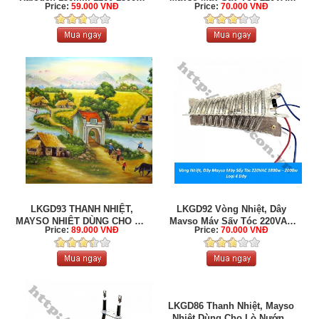
Price:
59.000 VNĐ
Price:
70.000 VNĐ
220V Cho Lò Nướng ...
2100w ...
LKGD93 THANH NHIỆT,
LKGD92 Vòng Nhiệt, Dây
MAYSO NHIỆT DÙNG CHO LÒ
Mayso Máy Sấy Tóc 220VAC
Price:
89.000 VNĐ
Price:
70.000 VNĐ
NƯỚNG 220V ...
1800w ...
LKGD86 Thanh Nhiệt, Mayso
Nhiệt Dùng Cho Lò Nướng