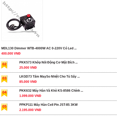
MDL130 Dimmer WTB-4000W AC 0-220V Có Led ...
400.000 VNĐ
PKK573 Khớp Nối Động Cơ Mặt Bích ...
02
25.000 VNĐ
LKGD73 Tấm MaySo Nhiệt Cho Tủ Sấy ...
03
85.000 VNĐ
PKK632 Máy Hàn Và Khò KS-8586 Chính ...
04
1.099.000 VNĐ
PPKP111 Máy Hàn Cell Pin JST-IIS 3KW
05
2.195.000 VNĐ