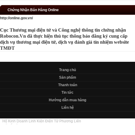
Chứng Nhận Bán Hàng Online
http://online.gov.vn/
Cục Thương mại điện tử và Công nghệ thông tin chứng nhận
Robocon.Vn đã thực hiện thủ tục thông báo đăng ký cung cấp
dịch vụ thương mại điện tử, dịch vụ đánh giá tín nhiệm website
TMĐT
Trang chủ
Sản phẩm
Thanh toán
Tin tức
Hướng dẫn mua hàng
Liên hệ
Hộ Kinh Doanh Linh Kiện Điện Tử Phương Liên
Mã số Hộ Kinh Doanh: 8362081533-001
Mã số đăng ký hộ kinh doanh: 01F8024956
Địa chỉ : 121 Bùi Xương Trạch, phường Khương Đình, Thanh Xuân, Hà Nội.