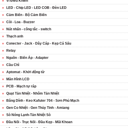
Vi Điều Khiển
LED - Chip LED - LED COB - Đèn LED
Cảm Biến - Bộ Cảm Biến
Còi - Loa - Buzzer
Nút nhấn - công tắc - switch
Thạch anh
Conecter - Jack - Dây Cáp - Kẹp Cá Sấu
Relay
Nguồn - Biến Áp - Adapter
Cầu Chì
Aptomat - Khởi động từ
Màn Hình LCD
PCB - Mạch tự ráp
Quạt Tản Nhiệt - Nhôm Tản Nhiệt
Băng Dính - Keo Kafuter 704 - Sơn Phủ Mạch
Gen Co Nhiệt - Gen Thủy Tinh - Amiang
Sò Nóng Lạnh-Tản Nhiệt Sò
Đầu Nối - Trục Nối - Đầu Kẹp - Mũi Khoan