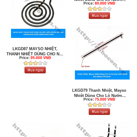
Price:
80.000 VNĐ
220V ...
LKGD87 MAYSO NHIỆT,
THANH NHIỆT DÙNG CHO NỒI
Price:
95.000 VNĐ
CHIÊN KHÔNG ...
LKGD79 Thanh Nhiệt, Mayso
Nhiệt Dùng Cho Lò Nướng
Price:
75.000 VNĐ
110V ...