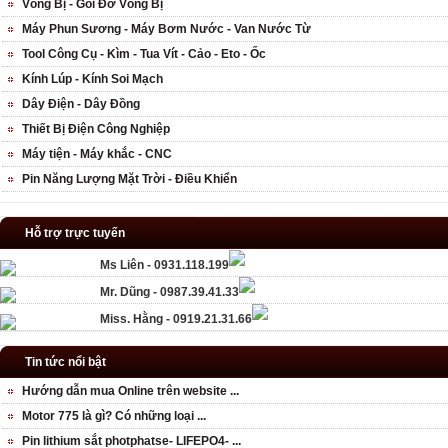
Vòng Bị - Gối Đỡ Vòng Bị
Máy Phun Sương - Máy Bơm Nước - Van Nước Từ
Tool Công Cụ - Kìm - Tua Vít - Cảo - Eto - Ốc
Kính Lúp - Kính Soi Mạch
Dây Điện - Dây Đồng
Thiết Bị Điện Công Nghiệp
Máy tiện - Máy khắc - CNC
Pin Năng Lượng Mặt Trời - Điều Khiển
Hỗ trợ trực tuyến
Ms Liên - 0931.118.199
Mr. Dũng - 0987.39.41.33
Miss. Hằng - 0919.21.31.66
Tin tức nổi bật
Hướng dẫn mua Online trên website ...
Motor 775 là gì? Có những loại ...
Pin lithium sắt photphatse- LIFEPO4- ...