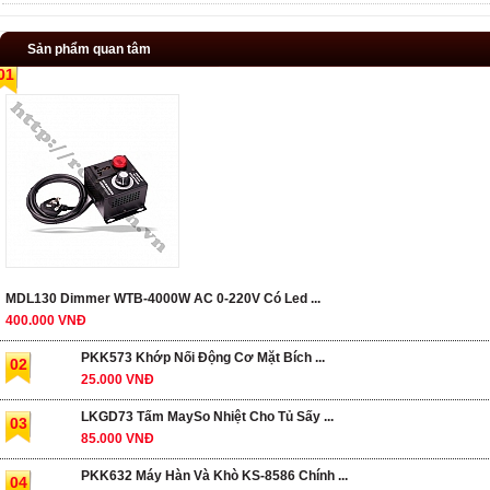
Sản phẩm quan tâm
01
MDL130 Dimmer WTB-4000W AC 0-220V Có Led ...
400.000 VNĐ
PKK573 Khớp Nối Động Cơ Mặt Bích ...
02
25.000 VNĐ
LKGD73 Tấm MaySo Nhiệt Cho Tủ Sấy ...
03
85.000 VNĐ
PKK632 Máy Hàn Và Khò KS-8586 Chính ...
04