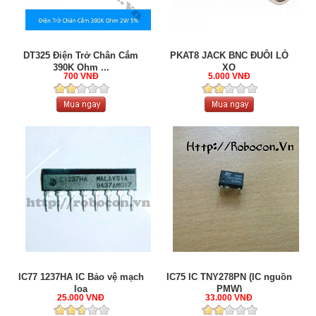
DT325 Điện Trở Chân Cắm
PKAT8 JACK BNC ĐUÔI LÒ
390K Ohm ...
XO
700 VNĐ
5.000 VNĐ
IC77 1237HA IC Bảo vệ mạch
IC75 IC TNY278PN (IC nguồn
loa
PMW)
25.000 VNĐ
33.000 VNĐ