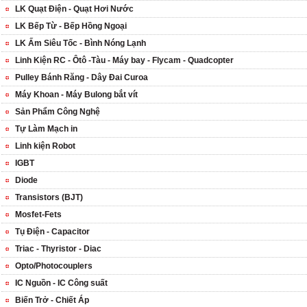
LK Quạt Điện - Quạt Hơi Nước
LK Bếp Từ - Bếp Hồng Ngoại
LK Ấm Siêu Tốc - Bình Nóng Lạnh
Linh Kiện RC - Ôtô -Tàu - Máy bay - Flycam - Quadcopter
Pulley Bánh Răng - Dây Đai Curoa
Máy Khoan - Máy Bulong bắt vít
Sản Phẩm Công Nghệ
Tự Làm Mạch in
Linh kiện Robot
IGBT
Diode
Transistors (BJT)
Mosfet-Fets
Tụ Điện - Capacitor
Triac - Thyristor - Diac
Opto/Photocouplers
IC Nguồn - IC Công suất
Biến Trở - Chiết Áp