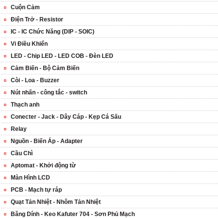
Cuộn Cảm
Điện Trở - Resistor
IC - IC Chức Năng (DIP - SOIC)
Vi Điều Khiển
LED - Chip LED - LED COB - Đèn LED
Cảm Biến - Bộ Cảm Biến
Còi - Loa - Buzzer
Nút nhấn - công tắc - switch
Thạch anh
Conecter - Jack - Dây Cáp - Kẹp Cá Sấu
Relay
Nguồn - Biến Áp - Adapter
Cầu Chì
Aptomat - Khởi động từ
Màn Hình LCD
PCB - Mạch tự ráp
Quạt Tản Nhiệt - Nhôm Tản Nhiệt
Băng Dính - Keo Kafuter 704 - Sơn Phủ Mạch