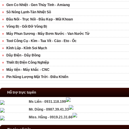
Gen Co Nhiệt - Gen Thủy Tinh - Amiang
Sò Nóng Lạnh-Tản Nhiệt Sò
Đầu Nối - Trục Nối - Đầu Kẹp - Mũi Khoan
Vòng Bị - Gối Đỡ Vòng Bị
Máy Phun Sương - Máy Bơm Nước - Van Nước Từ
Tool Công Cụ - Kìm - Tua Vít - Cảo - Eto - Ốc
Kính Lúp - Kính Soi Mạch
Dây Điện - Dây Đồng
Thiết Bị Điện Công Nghiệp
Máy tiện - Máy khắc - CNC
Pin Năng Lượng Mặt Trời - Điều Khiển
Hỗ trợ trực tuyến
Ms Liên - 0931.118.199
Mr. Dũng - 0987.39.41.33
Miss. Hằng - 0919.21.31.66