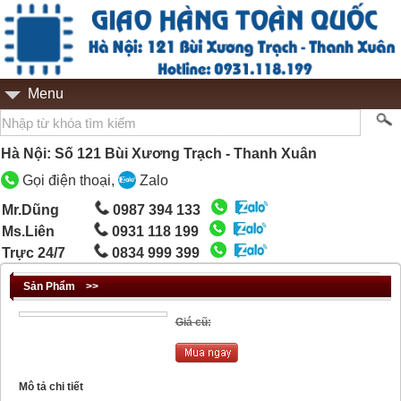
Menu
Hà Nội: Số 121 Bùi Xương Trạch - Thanh Xuân
Gọi điện thoại,
Zalo
Mr.Dũng
0987 394 133
Ms.Liên
0931 118 199
Trực 24/7
0834 999 399
Sản Phẩm
>>
Giá cũ:
Mô tả chi tiết