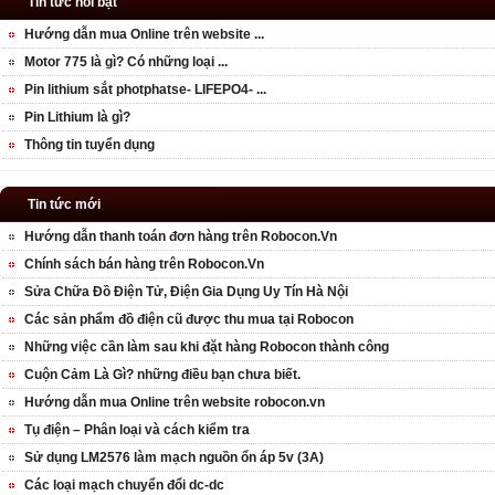
Tin tức nổi bật
Hướng dẫn mua Online trên website ...
Motor 775 là gì? Có những loại ...
Pin lithium sắt photphatse- LIFEPO4- ...
Pin Lithium là gì?
Thông tin tuyển dụng
Tin tức mới
Hướng dẫn thanh toán đơn hàng trên Robocon.Vn
Chính sách bán hàng trên Robocon.Vn
Sửa Chữa Đồ Điện Tử, Điện Gia Dụng Uy Tín Hà Nội
Các sản phẩm đồ điện cũ được thu mua tại Robocon
Những việc cần làm sau khi đặt hàng Robocon thành công
Cuộn Cảm Là Gì? những điều bạn chưa biết.
Hướng dẫn mua Online trên website robocon.vn
Tụ điện – Phân loại và cách kiểm tra
Sử dụng LM2576 làm mạch nguồn ổn áp 5v (3A)
Các loại mạch chuyển đổi dc-dc