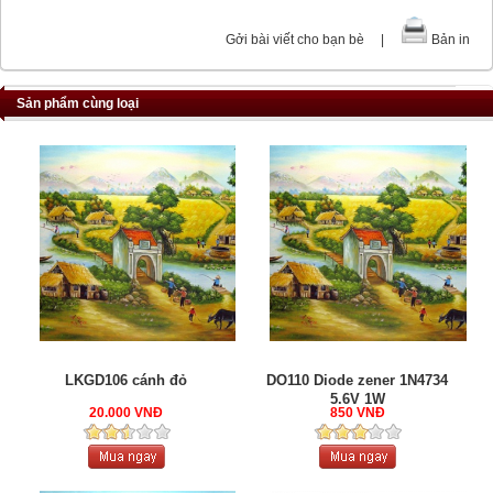
Gởi bài viết cho bạn bè
|
Bản in
Sản phẩm cùng loại
LKGD106 cánh đỏ
DO110 Diode zener 1N4734
5.6V 1W
20.000 VNĐ
850 VNĐ