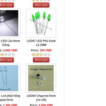
 LED Lùn 8mm
LED67 LED Phủ Xanh
Trắng
Lá 3MM
ce:
2.000 VNĐ
Price:
350 VNĐ
 Led phát hồng
LED60 Chụp led 5mm
goại 5mm
(vỏ sắt)
ce:
1.300 VNĐ
Price:
2.500 VNĐ