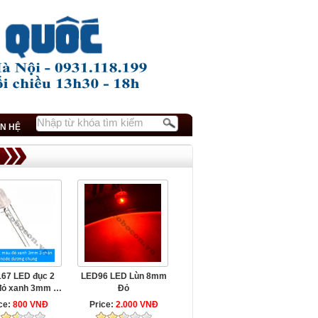
ÊN HỆ
67 LED đục 2
LED96 LED Lùn 8mm
đỏ xanh 3mm 3
Đỏ
chân ...
ce:
800 VNĐ
Price:
2.000 VNĐ