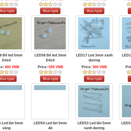
9 Đế led 5mm
LED58 Đế led 3mm
LED17 Led 3mm xanh
LED1
D4x4
D4x4
dương
ce:
400 VNĐ
Price:
500 VNĐ
Price:
300 VNĐ
Pri
 Led lùn 5mm
LED54 Led lùn 5mm
LED53 Led lùn 5mm
LED5
vàng
đỏ
xanh dương