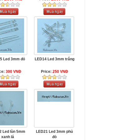
5 Led 3mm đỏ
LED14 Led 3mm trắng
ce:
300 VNĐ
Price:
250 VNĐ
2 Led lùn 5mm
LED21 Led 3mm phủ
xanh lá
đỏ