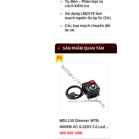
Tụ điện – Phân loại và
cách kiểm tra
Sử dụng LM2576 làm
mạch nguồn ổn áp 5v (3A)
Các loại mạch chuyển đổi
dc-dc
SẢN PHẨM QUAN TÂM
01
MDL130 Dimmer WTB-
4000W AC 0-220V Có Led ...
400.000 VNĐ