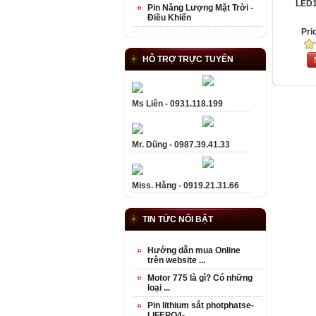
LED1
Pin Năng Lượng Mặt Trời -
Điều Khiển
Pri
HỖ TRỢ TRỰC TUYẾN
Ms Liên - 0931.118.199
Mr. Dũng - 0987.39.41.33
Miss. Hằng - 0919.21.31.66
TIN TỨC NỔI BẬT
Hướng dẫn mua Online
trên website ...
Motor 775 là gì? Có những
loại ...
Pin lithium sắt photphatse-
LIFEPO4- ...