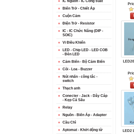
IC Nguồn - IC Công suất
Pri
Biến Trở - Chiết Áp
Cuộn Cảm
Điện Trở - Resistor
IC - IC Chức Năng (DIP -
SOIC)
Vi Điều Khiển
LED - Chip LED - LED COB
- Đèn LED
LED20
Cảm Biến - Bộ Cảm Biến
Còi - Loa - Buzzer
Pri
Nút nhấn - công tắc -
switch
Thạch anh
Conecter - Jack - Dây Cáp
- Kẹp Cá Sấu
Relay
Nguồn - Biến Áp - Adapter
Cầu Chì
Aptomat - Khởi động từ
LED2 