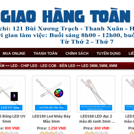
MUA ONLINE
THANH TOÁN
CHÍNH SÁCH
TUYỂN DỤNG
LI
M >> LED - CHIP LED - LED COB - ĐÈN LED >> LED 3MM, 5MM, 8MM
6 Bóng LED UV
LED190 Led Nháy Bảy
LED168 LED đục 2
LED1
5mm
Màu 3mm
màu đỏ xanh 3mm 3
màu 
chân ...
ce:
900 VNĐ
Price:
1.250 VNĐ
Price:
800 VNĐ
Pri