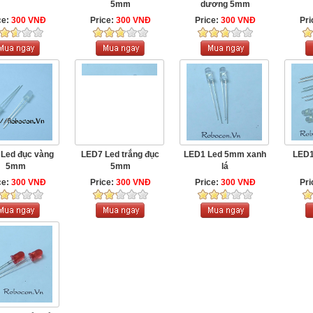
5mm
dương 5mm
ce:
300 VNĐ
Price:
300 VNĐ
Price:
300 VNĐ
Pri
Led đục vàng
LED7 Led trắng đục
LED1 Led 5mm xanh
LED1
5mm
5mm
lá
ce:
300 VNĐ
Price:
300 VNĐ
Price:
300 VNĐ
Pri