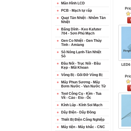
Màn Hình LCD
Pri
PCB - Mạch tự ráp
Quạt Tản Nhiệt - Nhôm Tản
Nhiệt
Băng Dính - Keo Kafuter
704 - Sơn Phủ Mạch
Gen Co Nhiệt - Gen Thủy
Tinh - Amiang
Sò Nóng Lạnh-Tản Nhiệt
Sò
Đầu Nối - Trục Nối - Đầu
LED6 
Kẹp - Mũi Khoan
Vòng Bị - Gối Đỡ Vòng Bị
Pri
Máy Phun Sương - Máy
Bơm Nước - Van Nước Từ
Tool Công Cụ - Kìm - Tua
Vít - Cảo - Eto - Ốc
Kính Lúp - Kính Soi Mạch
Dây Điện - Dây Đồng
Thiết Bị Điện Công Nghiệp
Máy tiện - Máy khắc - CNC