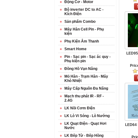
Động Cơ - Motor
Bộ inverter DC to AC -
Kích Điện
Sản phẩm Combo
Máy Hàn Cell Pin - Phụ
kiện
Phụ Kiện Âm Thanh
Smart Home
LED95
Pin - Sạc pin - Sạc ác quy -
Phụ kiện pin
Pric
Đồng Hồ Vạn Năng
Mỏ Hàn - Trạm Hàn - Máy
Khò Nhiệt
Máy Cấp Nguồn Đa Năng
Mạch thu phát IR - RF -
2.4G
LK Nồi Cơm Điện
LK Lò Vi Sóng - Lò Nướng
LK Quạt Điện - Quạt Hơi
LED64
Nước
LK Bếp Từ - Bếp Hồng
Pri