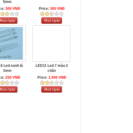
5mm
ce:
300 VNĐ
Price:
300 VNĐ
6 Led xanh lá
LED11 Led 7 màu 2
3mm
chân
ce:
250 VNĐ
Price:
1.500 VNĐ