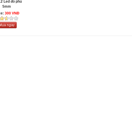
2 Led đỏ phủ
5mm
ce:
300 VNĐ