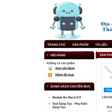
TRANG CHỦ
SẢN PHẨM
TÀI LIỆU
SẢN PHẨ
GIỎ HÀNG
Không có sản phẩm
Xem giỏ hàng
Hàng đã mua
DANH SÁCH CHUYÊN MỤC
LED19
Module Bo Mạch KIT
Tool Sáng Tạo - Phụ Kiện
Sáng Tạo
Pri