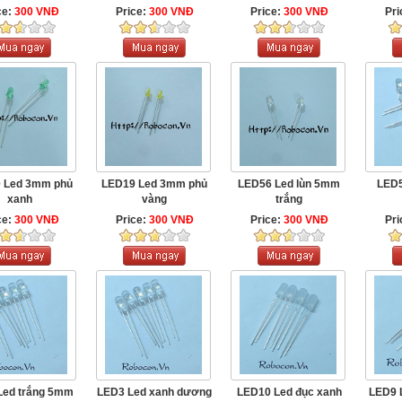
ce:
300 VNĐ
Price:
300 VNĐ
Price:
300 VNĐ
Pri
 Led 3mm phủ
LED19 Led 3mm phủ
LED56 Led lùn 5mm
LED5
xanh
vàng
trắng
ce:
300 VNĐ
Price:
300 VNĐ
Price:
300 VNĐ
Pri
Led trắng 5mm
LED3 Led xanh dương
LED10 Led đục xanh
LED9 L