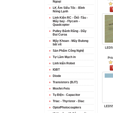
Ngoại
LK Ấm Siêu Tốc - Bình
Nóng Lạnh
Linh Kiện RC - Ôtô -Tàu -
Máy bay - Flycam -
Quadcopter
Pulley Bánh Răng - Dây
Đai Curoa
Máy Khoan - Máy Bulong
bắt vít
LED5
Sản Phẩm Công Nghệ
Tự Làm Mạch in
Pri
Linh kiện Robot
IGBT
Diode
Transistors (BJT)
Mosfet-Fets
Tụ Điện - Capacitor
Triac - Thyristor - Diac
LED55
Opto/Photocouplers