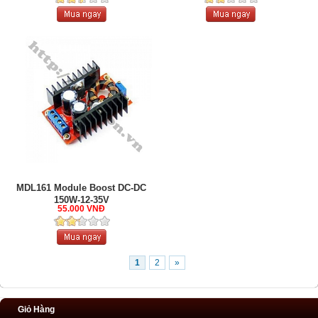
MDL161 Module Boost DC-DC
150W-12-35V
55.000 VNĐ
1
2
»
Giỏ Hàng