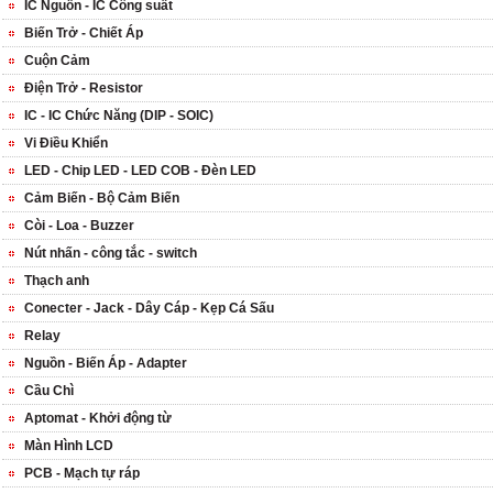
IC Nguồn - IC Công suất
Biến Trở - Chiết Áp
Cuộn Cảm
Điện Trở - Resistor
IC - IC Chức Năng (DIP - SOIC)
Vi Điều Khiển
LED - Chip LED - LED COB - Đèn LED
Cảm Biến - Bộ Cảm Biến
Còi - Loa - Buzzer
Nút nhấn - công tắc - switch
Thạch anh
Conecter - Jack - Dây Cáp - Kẹp Cá Sấu
Relay
Nguồn - Biến Áp - Adapter
Cầu Chì
Aptomat - Khởi động từ
Màn Hình LCD
PCB - Mạch tự ráp