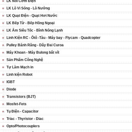
LK Nồi Cơm Điện
LK Lò Vi Sóng - Lò Nướng
LK Quạt Điện - Quạt Hơi Nước
LK Bếp Từ - Bếp Hồng Ngoại
LK Ấm Siêu Tốc - Bình Nóng Lạnh
Linh Kiện RC - Ôtô -Tàu - Máy bay - Flycam - Quadcopter
Pulley Bánh Răng - Dây Đai Curoa
Máy Khoan - Máy Bulong bắt vít
Sản Phẩm Công Nghệ
Tự Làm Mạch in
Linh kiện Robot
IGBT
Diode
Transistors (BJT)
Mosfet-Fets
Tụ Điện - Capacitor
Triac - Thyristor - Diac
Opto/Photocouplers