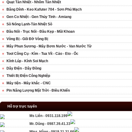
Quạt Tản Nhiệt - Nhôm Tản Nhiệt
Băng Dính - Keo Kafuter 704 - Sơn Phủ Mạch
Gen Co Nhiệt - Gen Thủy Tinh - Amiang
Sò Nóng Lạnh-Tản Nhiệt Sò
Đầu Nối - Trục Nối - Đầu Kẹp - Mũi Khoan
Vòng Bị - Gối Đỡ Vòng Bị
Máy Phun Sương - Máy Bơm Nước - Van Nước Từ
Tool Công Cụ - Kìm - Tua Vít - Cảo - Eto - Ốc
Kính Lúp - Kính Soi Mạch
Dây Điện - Dây Đồng
Thiết Bị Điện Công Nghiệp
Máy tiện - Máy khắc - CNC
Pin Năng Lượng Mặt Trời - Điều Khiển
Hỗ trợ trực tuyến
Ms Liên - 0931.118.199
Mr. Dũng - 0987.39.41.33
Miss. Hằng - 0919.21.31.66