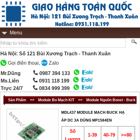
Menu
Hà Nội: Số 121 Bùi Xương Trạch - Thanh Xuân
Gọi điện thoại,
Zalo
Mr.Dũng
0987 394 133
Ms.Liên
0931 118 199
Trực 24/7
0834 999 399
Sản Phẩm
>>
Module Bo Mạch KIT
>>
Module Nguồn Boost - Buck
MDL437 MODULE MẠCH BUCK HẠ
ÁP DC 3A DÙNG MP1584EN
Số
1-39
40-79
>=80
Lượng