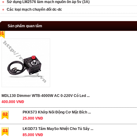
Sử dụng LM2576 làm mạch nguồn ổn áp 5v (3A)
Các loại mạch chuyển đổi dc-dc
Sản phẩm quan tâm
01
MDL130 Dimmer WTB-4000W AC 0-220V Có Led ...
400.000 VNĐ
PKK573 Khớp Nối Động Cơ Mặt Bích ...
02
25.000 VNĐ
LKGD73 Tấm MaySo Nhiệt Cho Tủ Sấy ...
03
85.000 VNĐ