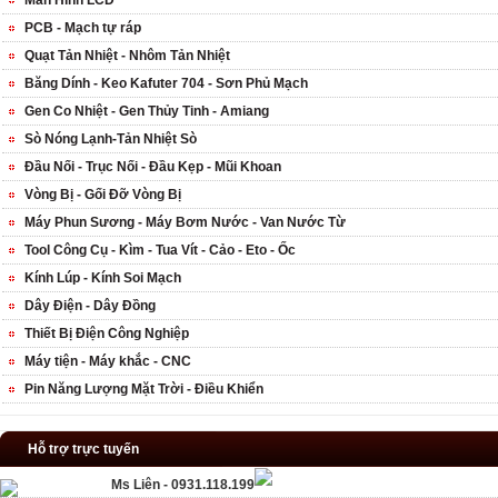
Màn Hình LCD
PCB - Mạch tự ráp
Quạt Tản Nhiệt - Nhôm Tản Nhiệt
Băng Dính - Keo Kafuter 704 - Sơn Phủ Mạch
Gen Co Nhiệt - Gen Thủy Tinh - Amiang
Sò Nóng Lạnh-Tản Nhiệt Sò
Đầu Nối - Trục Nối - Đầu Kẹp - Mũi Khoan
Vòng Bị - Gối Đỡ Vòng Bị
Máy Phun Sương - Máy Bơm Nước - Van Nước Từ
Tool Công Cụ - Kìm - Tua Vít - Cảo - Eto - Ốc
Kính Lúp - Kính Soi Mạch
Dây Điện - Dây Đồng
Thiết Bị Điện Công Nghiệp
Máy tiện - Máy khắc - CNC
Pin Năng Lượng Mặt Trời - Điều Khiển
Hỗ trợ trực tuyến
Ms Liên - 0931.118.199