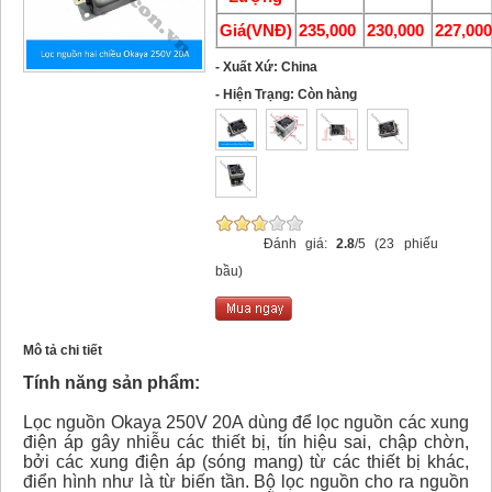
Giá(VNĐ)
235,000
230,000
227,00
- Xuất Xứ: China
- Hiện Trạng: Còn hàng
Đánh giá:
2.8
/5 (23 phiếu
bầu)
Mô tả chi tiết
Tính năng sản phẩm:
Lọc nguồn Okaya 250V 20A dùng để lọc nguồn các xung
điện áp gây nhiễu các thiết bị, tín hiệu sai, chập chờn,
bởi các xung điện áp (sóng mang) từ các thiết bị khác,
điển hình như là từ biến tần. Bộ lọc nguồn cho ra nguồn