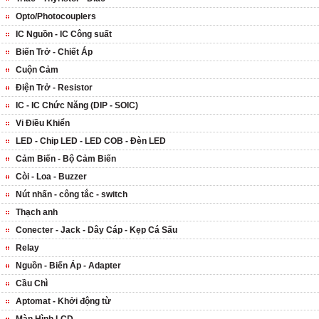
Opto/Photocouplers
IC Nguồn - IC Công suất
Biến Trở - Chiết Áp
Cuộn Cảm
Điện Trở - Resistor
IC - IC Chức Năng (DIP - SOIC)
Vi Điều Khiển
LED - Chip LED - LED COB - Đèn LED
Cảm Biến - Bộ Cảm Biến
Còi - Loa - Buzzer
Nút nhấn - công tắc - switch
Thạch anh
Conecter - Jack - Dây Cáp - Kẹp Cá Sấu
Relay
Nguồn - Biến Áp - Adapter
Cầu Chì
Aptomat - Khởi động từ