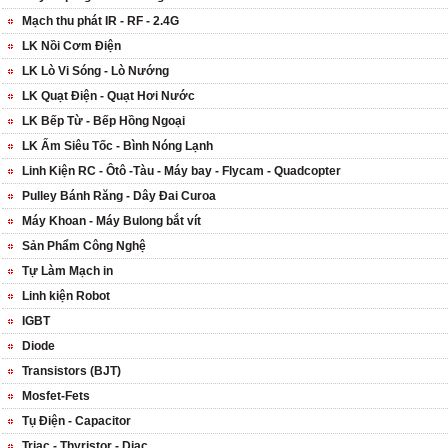
Mạch thu phát IR - RF - 2.4G
LK Nồi Cơm Điện
LK Lò Vi Sóng - Lò Nướng
LK Quạt Điện - Quạt Hơi Nước
LK Bếp Từ - Bếp Hồng Ngoại
LK Ấm Siêu Tốc - Bình Nóng Lạnh
Linh Kiện RC - Ôtô -Tàu - Máy bay - Flycam - Quadcopter
Pulley Bánh Răng - Dây Đai Curoa
Máy Khoan - Máy Bulong bắt vít
Sản Phẩm Công Nghệ
Tự Làm Mạch in
Linh kiện Robot
IGBT
Diode
Transistors (BJT)
Mosfet-Fets
Tụ Điện - Capacitor
Triac - Thyristor - Diac