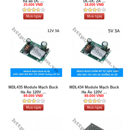
hạ áp DC ...
DC-DC 2A ...
25.000 VNĐ
18.000 VNĐ
MDL435 Module Mạch Buck
MDL434 Module Mạch Buck
Hạ Áp 120V ...
Hạ Áp 120V ...
89.000 VNĐ
89.000 VNĐ