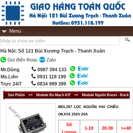
Menu
Hà Nội: Số 121 Bùi Xương Trạch - Thanh Xuân
Gọi điện thoại,
Zalo
Mr.Dũng
0987 394 133
Ms.Liên
0931 118 199
Trực 24/7
0834 999 399
Sản Phẩm
>>
Module Bo Mạch KIT
>>
Module Nguồn Boost - Buck
MDL397 LỌC NGUỒN HAI CHIỀU
OKAYA 250V 20A
Số
1-19
20-39
>=40
Lượng