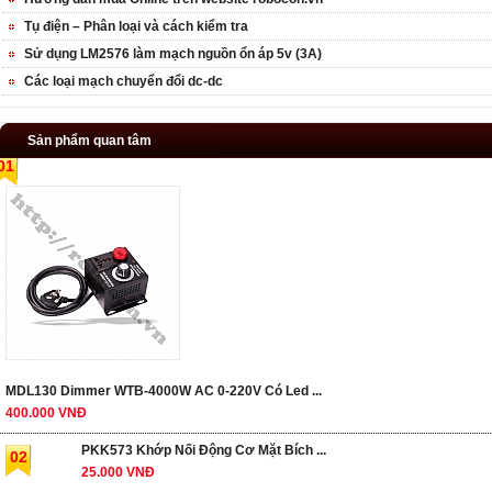
Tụ điện – Phân loại và cách kiểm tra
Sử dụng LM2576 làm mạch nguồn ổn áp 5v (3A)
Các loại mạch chuyển đổi dc-dc
Sản phẩm quan tâm
01
MDL130 Dimmer WTB-4000W AC 0-220V Có Led ...
400.000 VNĐ
PKK573 Khớp Nối Động Cơ Mặt Bích ...
02
25.000 VNĐ