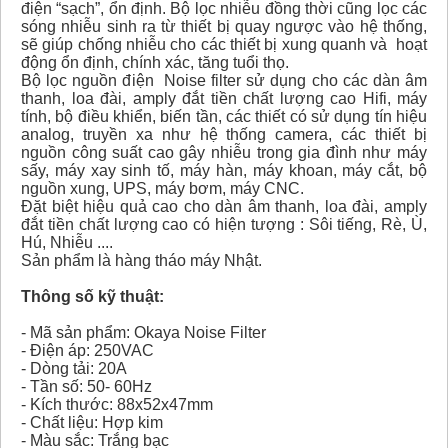
điện “sạch”, ổn định. Bộ lọc nhiễu đồng thời cũng lọc các
sóng nhiễu sinh ra từ thiết bị quay ngược vào hệ thống,
sẽ giúp chống nhiễu cho các thiết bị xung quanh và hoạt
động ổn định, chính xác, tăng tuổi thọ.
Bộ lọc nguồn điện Noise filter sử dụng cho các dàn âm
thanh, loa đài, amply đắt tiền chất lượng cao Hifi, máy
tính, bộ điều khiển, biến tần, các thiết có sử dụng tín hiệu
analog, truyền xa như hệ thống camera, các thiết bị
nguồn công suất cao gây nhiễu trong gia đình như máy
sấy, máy xay sinh tố, máy hàn, máy khoan, máy cắt, bộ
nguồn xung, UPS, máy bơm, máy CNC.
Đặt biệt hiệu quả cao cho dàn âm thanh, loa đài, amply
đắt tiền chất lượng cao có hiện tượng : Sôi tiếng, Rè, Ù,
Hú, Nhiễu ....
Sản phẩm là hàng tháo máy Nhật.
Thông số kỹ thuật:
- Mã sản phẩm: Okaya Noise Filter
- Điện áp: 250VAC
- Dòng tải: 20A
- Tần số: 50- 60Hz
- Kích thước: 88x52x47mm
- Chất liệu: Hợp kim
- Màu sắc: Trắng bạc