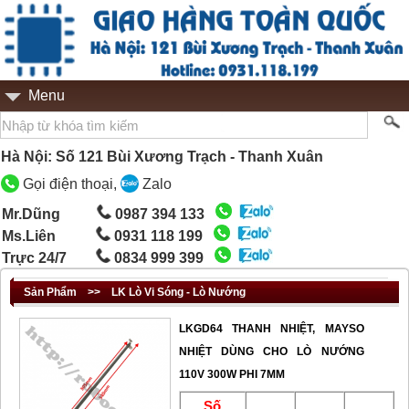
Menu
Hà Nội: Số 121 Bùi Xương Trạch - Thanh Xuân
Gọi điện thoại,
Zalo
Mr.Dũng
0987 394 133
Ms.Liên
0931 118 199
Trực 24/7
0834 999 399
Sản Phẩm
>>
LK Lò Vi Sóng - Lò Nướng
LKGD64 THANH NHIỆT, MAYSO
NHIỆT DÙNG CHO LÒ NƯỚNG
110V 300W PHI 7MM
Số