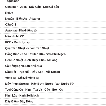
Thạch anh
Conecter - Jack - Dây Cáp - Kẹp Cá Sấu
Relay
Nguồn - Biến Áp - Adapter
Cầu Chì
Aptomat - Khởi động từ
Màn Hình LCD
PCB - Mạch tự ráp
Quạt Tản Nhiệt - Nhôm Tản Nhiệt
Băng Dính - Keo Kafuter 704 - Sơn Phủ Mạch
Gen Co Nhiệt - Gen Thủy Tinh - Amiang
Sò Nóng Lạnh-Tản Nhiệt Sò
Đầu Nối - Trục Nối - Đầu Kẹp - Mũi Khoan
Vòng Bị - Gối Đỡ Vòng Bị
Máy Phun Sương - Máy Bơm Nước - Van Nước Từ
Tool Công Cụ - Kìm - Tua Vít - Cảo - Eto - Ốc
Kính Lúp - Kính Soi Mạch
Dây Điện - Dây Đồng