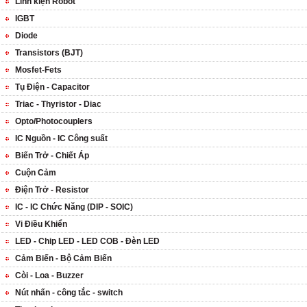
Linh kiện Robot
IGBT
Diode
Transistors (BJT)
Mosfet-Fets
Tụ Điện - Capacitor
Triac - Thyristor - Diac
Opto/Photocouplers
IC Nguồn - IC Công suất
Biến Trở - Chiết Áp
Cuộn Cảm
Điện Trở - Resistor
IC - IC Chức Năng (DIP - SOIC)
Vi Điều Khiển
LED - Chip LED - LED COB - Đèn LED
Cảm Biến - Bộ Cảm Biến
Còi - Loa - Buzzer
Nút nhấn - công tắc - switch