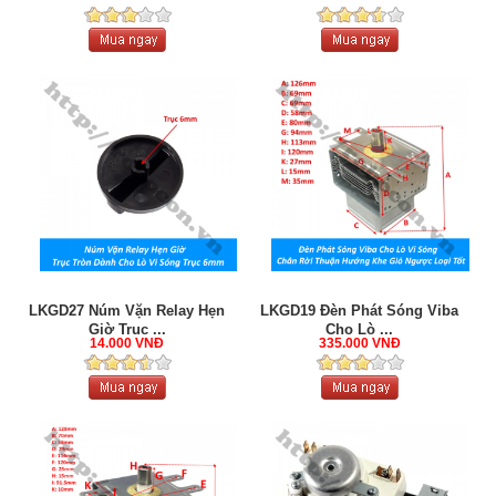
LKGD27 Núm Vặn Relay Hẹn
LKGD19 Đèn Phát Sóng Viba
Giờ Trục ...
Cho Lò ...
14.000 VNĐ
335.000 VNĐ