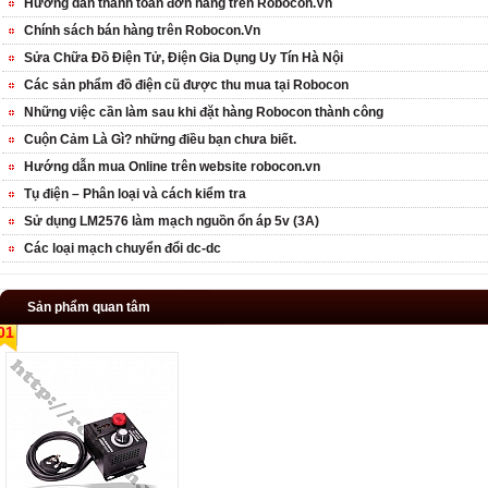
Hướng dẫn thanh toán đơn hàng trên Robocon.Vn
Chính sách bán hàng trên Robocon.Vn
Sửa Chữa Đồ Điện Tử, Điện Gia Dụng Uy Tín Hà Nội
Các sản phẩm đồ điện cũ được thu mua tại Robocon
Những việc cần làm sau khi đặt hàng Robocon thành công
Cuộn Cảm Là Gì? những điều bạn chưa biết.
Hướng dẫn mua Online trên website robocon.vn
Tụ điện – Phân loại và cách kiểm tra
Sử dụng LM2576 làm mạch nguồn ổn áp 5v (3A)
Các loại mạch chuyển đổi dc-dc
Sản phẩm quan tâm
01