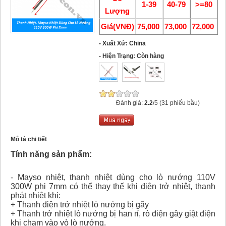
1-39
40-79
>=80
Lượng
Giá(VNĐ)
75,000
73,000
72,000
- Xuất Xứ: China
- Hiện Trạng: Còn hàng
Đánh giá:
2.2
/5 (31 phiếu bầu)
Mô tả chi tiết
Tính năng sản phẩm:
- Mayso nhiệt, thanh nhiệt dùng cho lò nướng 110V
300W phi 7mm có thể thay thế khi điện trở nhiệt, thanh
phát nhiệt khi:
+ Thanh điện trở nhiệt lò nướng bị gãy
+ Thanh trở nhiệt lò nướng bị han rỉ, rò điện gây giật điện
khi chạm vào vỏ lò nướng.