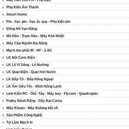
Máy Hàn Cell Pin - Phụ kiện
Phụ Kiện Âm Thanh
Smart Home
Pin - Sạc pin - Sạc ác quy - Phụ kiện pin
Đồng Hồ Vạn Năng
Mỏ Hàn - Trạm Hàn - Máy Khò Nhiệt
Máy Cấp Nguồn Đa Năng
Mạch thu phát IR - RF - 2.4G
LK Nồi Cơm Điện
LK Lò Vi Sóng - Lò Nướng
LK Quạt Điện - Quạt Hơi Nước
LK Bếp Từ - Bếp Hồng Ngoại
LK Ấm Siêu Tốc - Bình Nóng Lạnh
Linh Kiện RC - Ôtô -Tàu - Máy bay - Flycam - Quadcopter
Pulley Bánh Răng - Dây Đai Curoa
Máy Khoan - Máy Bulong bắt vít
Sản Phẩm Công Nghệ
Tự Làm Mạch in