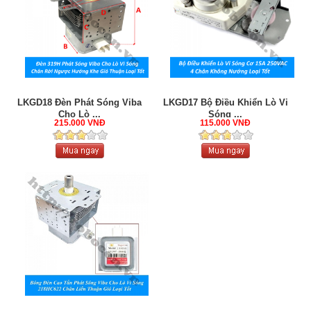
LKGD18 Đèn Phát Sóng Viba
LKGD17 Bộ Điều Khiển Lò Vi
Cho Lò ...
Sóng ...
215.000 VNĐ
115.000 VNĐ