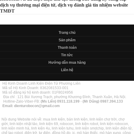
dịch vụ thương mại điện tử, dịch vụ đánh giá tín nhiệm website
TMĐT
Trang chủ
Sản phẩm
Thanh toán
Tin tức
Hướng dẫn mua hàng
Liên hệ
Hộ Kinh Doanh Linh Kiện Điện Tử Phương Liên
Mã số Hộ Kinh Doanh: 8362081533-001
Mã số đăng ký hộ kinh doanh: 01F8024956
Địa chỉ : 121 Bùi Xương Trạch, phường Khương Đình, Thanh Xuân, Hà Nội.
Hotline-Zalo-Viber-FB:
(Ms Liên)
0931.118.199
-
(Mr Dũng)
0987.394.133
Email:
dienturobocon@gmail.com
Nội dung Website nói về: mua linh kiện, bán linh kiện, linh kiện chợ trời, chợ
giời, linh kiện nhật tảo, linh kiện 69, robocon, linh kiện robot, linh kiện robocon,
linh kiện minh hà, linh kiện 4u, linh kiện tuhu, linh kiện smdchip, linh kiện điện tử,
chế tạo robot, điện trở, tự điện, đồng hồ đo, ic, mỏ hàn thiếc, mỏ hàn xung, công