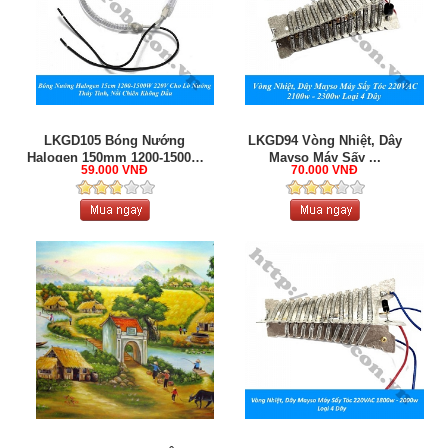
LKGD105 Bóng Nướng
LKGD94 Vòng Nhiệt, Dây
Halogen 150mm 1200-1500W
Mayso Máy Sấy ...
59.000 VNĐ
70.000 VNĐ
220V ...