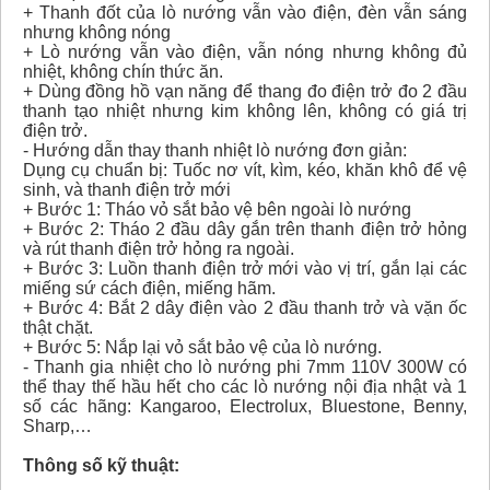
+ Thanh đốt của lò nướng vẫn vào điện, đèn vẫn sáng
nhưng không nóng
+ Lò nướng vẫn vào điện, vẫn nóng nhưng không đủ
nhiệt, không chín thức ăn.
+ Dùng đồng hồ vạn năng để thang đo điện trở đo 2 đầu
thanh tạo nhiệt nhưng kim không lên, không có giá trị
điện trở.
- Hướng dẫn thay thanh nhiệt lò nướng đơn giản:
Dụng cụ chuẩn bị: Tuốc nơ vít, kìm, kéo, khăn khô để vệ
sinh, và thanh điện trở mới
+ Bước 1: Tháo vỏ sắt bảo vệ bên ngoài lò nướng
+ Bước 2: Tháo 2 đầu dây gắn trên thanh điện trở hỏng
và rút thanh điện trở hỏng ra ngoài.
+ Bước 3: Luồn thanh điện trở mới vào vị trí, gắn lại các
miếng sứ cách điện, miếng hãm.
+ Bước 4: Bắt 2 dây điện vào 2 đầu thanh trở và vặn ốc
thật chặt.
+ Bước 5: Nắp lại vỏ sắt bảo vệ của lò nướng.
- Thanh gia nhiệt cho lò nướng phi 7mm 110V 300W có
thể thay thế hầu hết cho các lò nướng nội địa nhật và 1
số các hãng: Kangaroo, Electrolux, Bluestone, Benny,
Sharp,…
Thông số kỹ thuật: