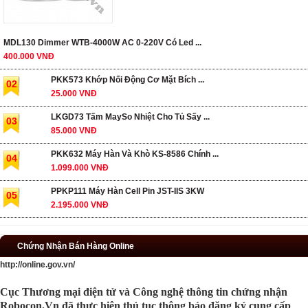
MDL130 Dimmer WTB-4000W AC 0-220V Có Led ...
400.000 VNĐ
PKK573 Khớp Nối Động Cơ Mặt Bích ...
02
25.000 VNĐ
LKGD73 Tấm MaySo Nhiệt Cho Tủ Sấy ...
03
85.000 VNĐ
PKK632 Máy Hàn Và Khò KS-8586 Chính ...
04
1.099.000 VNĐ
PPKP111 Máy Hàn Cell Pin JST-IIS 3KW
05
2.195.000 VNĐ
Chứng Nhận Bán Hàng Online
http://online.gov.vn/
Cục Thương mại điện tử và Công nghệ thông tin chứng nhận
Robocon.Vn đã thực hiện thủ tục thông báo đăng ký cung cấp