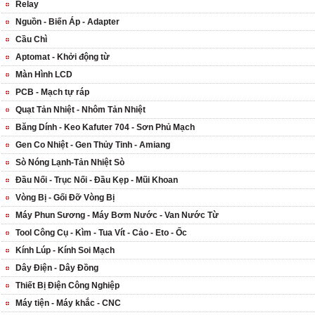
Relay
Nguồn - Biến Áp - Adapter
Cầu Chì
Aptomat - Khởi động từ
Màn Hình LCD
PCB - Mạch tự ráp
Quạt Tản Nhiệt - Nhôm Tản Nhiệt
Băng Dính - Keo Kafuter 704 - Sơn Phủ Mạch
Gen Co Nhiệt - Gen Thủy Tinh - Amiang
Sò Nóng Lạnh-Tản Nhiệt Sò
Đầu Nối - Trục Nối - Đầu Kẹp - Mũi Khoan
Vòng Bị - Gối Đỡ Vòng Bị
Máy Phun Sương - Máy Bơm Nước - Van Nước Từ
Tool Công Cụ - Kìm - Tua Vít - Cảo - Eto - Ốc
Kính Lúp - Kính Soi Mạch
Dây Điện - Dây Đồng
Thiết Bị Điện Công Nghiệp
Máy tiện - Máy khắc - CNC