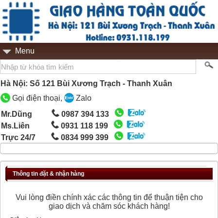
Menu
Hà Nội: Số 121 Bùi Xương Trạch - Thanh Xuân
Gọi điện thoại,
Zalo
Mr.Dũng
0987 394 133
Ms.Liên
0931 118 199
Trực 24/7
0834 999 399
Thông tin đặt & nhận hàng
Vui lòng điền chính xác các thông tin để thuận tiện cho
giao dịch và chăm sóc khách hàng!