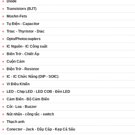
Diode
Transistors (BJT)
Mosfet-Fets
Tụ Điện - Capacitor
Triac - Thyristor - Diac
Opto/Photocouplers
IC Nguồn - IC Công suất
Biến Trở - Chiết Áp
Cuộn Cảm
Điện Trở - Resistor
IC - IC Chức Năng (DIP - SOIC)
Vi Điều Khiển
LED - Chip LED - LED COB - Đèn LED
Cảm Biến - Bộ Cảm Biến
Còi - Loa - Buzzer
Nút nhấn - công tắc - switch
Thạch anh
Conecter - Jack - Dây Cáp - Kẹp Cá Sấu