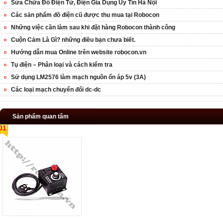
Sửa Chữa Đồ Điện Tử, Điện Gia Dụng Uy Tín Hà Nội
Các sản phẩm đồ điện cũ được thu mua tại Robocon
Những việc cần làm sau khi đặt hàng Robocon thành công
Cuộn Cảm Là Gì? những điều bạn chưa biết.
Hướng dẫn mua Online trên website robocon.vn
Tụ điện – Phân loại và cách kiểm tra
Sử dụng LM2576 làm mạch nguồn ổn áp 5v (3A)
Các loại mạch chuyển đổi dc-dc
Sản phẩm quan tâm
01