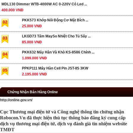
MDL130 Dimmer WTB-4000W AC 0-220V Có Led ...
400.000 VNĐ
PKK573 Khớp Nối Động Cơ Mặt Bích ...
02
25.000 VNĐ
LKGD73 Tấm MaySo Nhiệt Cho Tủ Sấy ...
03
85.000 VNĐ
PKK632 Máy Hàn Và Khò KS-8586 Chính ...
04
1.099.000 VNĐ
PPKP111 Máy Hàn Cell Pin JST-IIS 3KW
05
2.195.000 VNĐ
Chứng Nhận Bán Hàng Online
http://online.gov.vn/
Cục Thương mại điện tử và Công nghệ thông tin chứng nhận
Robocon.Vn đã thực hiện thủ tục thông báo đăng ký cung cấp
dịch vụ thương mại điện tử, dịch vụ đánh giá tín nhiệm website
TMĐT