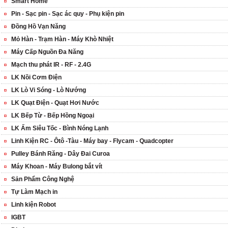
Smart Home
Pin - Sạc pin - Sạc ác quy - Phụ kiện pin
Đồng Hồ Vạn Năng
Mỏ Hàn - Trạm Hàn - Máy Khò Nhiệt
Máy Cấp Nguồn Đa Năng
Mạch thu phát IR - RF - 2.4G
LK Nồi Cơm Điện
LK Lò Vi Sóng - Lò Nướng
LK Quạt Điện - Quạt Hơi Nước
LK Bếp Từ - Bếp Hồng Ngoại
LK Ấm Siêu Tốc - Bình Nóng Lạnh
Linh Kiện RC - Ôtô -Tàu - Máy bay - Flycam - Quadcopter
Pulley Bánh Răng - Dây Đai Curoa
Máy Khoan - Máy Bulong bắt vít
Sản Phẩm Công Nghệ
Tự Làm Mạch in
Linh kiện Robot
IGBT