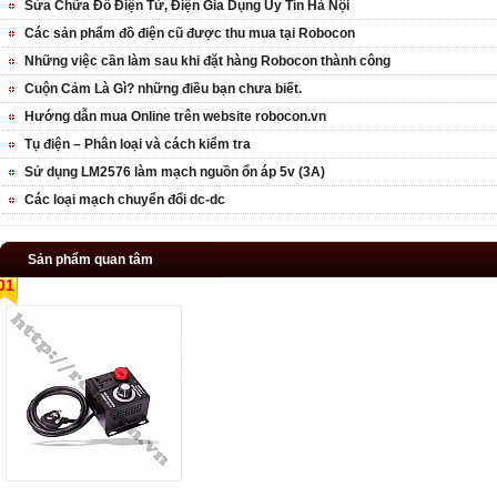
Sửa Chữa Đồ Điện Tử, Điện Gia Dụng Uy Tín Hà Nội
Các sản phẩm đồ điện cũ được thu mua tại Robocon
Những việc cần làm sau khi đặt hàng Robocon thành công
Cuộn Cảm Là Gì? những điều bạn chưa biết.
Hướng dẫn mua Online trên website robocon.vn
Tụ điện – Phân loại và cách kiểm tra
Sử dụng LM2576 làm mạch nguồn ổn áp 5v (3A)
Các loại mạch chuyển đổi dc-dc
Sản phẩm quan tâm
01