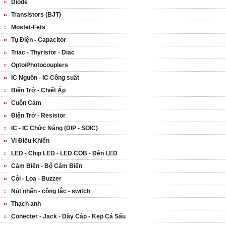
Diode
Transistors (BJT)
Mosfet-Fets
Tụ Điện - Capacitor
Triac - Thyristor - Diac
Opto/Photocouplers
IC Nguồn - IC Công suất
Biến Trở - Chiết Áp
Cuộn Cảm
Điện Trở - Resistor
IC - IC Chức Năng (DIP - SOIC)
Vi Điều Khiển
LED - Chip LED - LED COB - Đèn LED
Cảm Biến - Bộ Cảm Biến
Còi - Loa - Buzzer
Nút nhấn - công tắc - switch
Thạch anh
Conecter - Jack - Dây Cáp - Kẹp Cá Sấu