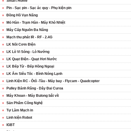
Smart Home
Pin - Sạc pin - Sạc ác quy - Phụ kiện pin
Đồng Hồ Vạn Năng
Mỏ Hàn - Trạm Hàn - Máy Khò Nhiệt
Máy Cấp Nguồn Đa Năng
Mạch thu phát IR - RF - 2.4G
LK Nồi Cơm Điện
LK Lò Vi Sóng - Lò Nướng
LK Quạt Điện - Quạt Hơi Nước
LK Bếp Từ - Bếp Hồng Ngoại
LK Ấm Siêu Tốc - Bình Nóng Lạnh
Linh Kiện RC - Ôtô -Tàu - Máy bay - Flycam - Quadcopter
Pulley Bánh Răng - Dây Đai Curoa
Máy Khoan - Máy Bulong bắt vít
Sản Phẩm Công Nghệ
Tự Làm Mạch in
Linh kiện Robot
IGBT