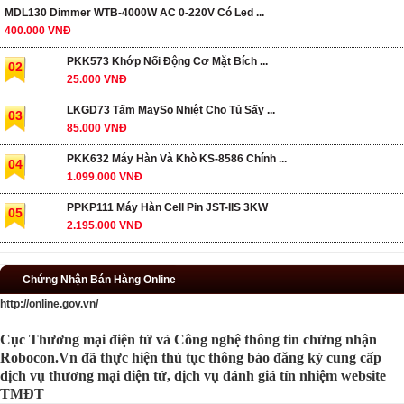
MDL130 Dimmer WTB-4000W AC 0-220V Có Led ...
400.000 VNĐ
PKK573 Khớp Nối Động Cơ Mặt Bích ...
02
25.000 VNĐ
LKGD73 Tấm MaySo Nhiệt Cho Tủ Sấy ...
03
85.000 VNĐ
PKK632 Máy Hàn Và Khò KS-8586 Chính ...
04
1.099.000 VNĐ
PPKP111 Máy Hàn Cell Pin JST-IIS 3KW
05
2.195.000 VNĐ
Chứng Nhận Bán Hàng Online
http://online.gov.vn/
Cục Thương mại điện tử và Công nghệ thông tin chứng nhận
Robocon.Vn đã thực hiện thủ tục thông báo đăng ký cung cấp
dịch vụ thương mại điện tử, dịch vụ đánh giá tín nhiệm website
TMĐT