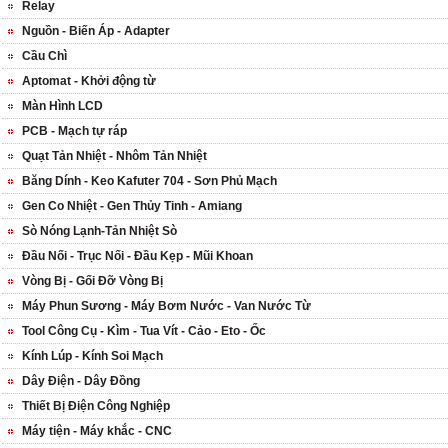
Relay
Nguồn - Biến Áp - Adapter
Cầu Chì
Aptomat - Khởi động từ
Màn Hình LCD
PCB - Mạch tự ráp
Quạt Tản Nhiệt - Nhôm Tản Nhiệt
Băng Dính - Keo Kafuter 704 - Sơn Phủ Mạch
Gen Co Nhiệt - Gen Thủy Tinh - Amiang
Sò Nóng Lạnh-Tản Nhiệt Sò
Đầu Nối - Trục Nối - Đầu Kẹp - Mũi Khoan
Vòng Bị - Gối Đỡ Vòng Bị
Máy Phun Sương - Máy Bơm Nước - Van Nước Từ
Tool Công Cụ - Kìm - Tua Vít - Cảo - Eto - Ốc
Kính Lúp - Kính Soi Mạch
Dây Điện - Dây Đồng
Thiết Bị Điện Công Nghiệp
Máy tiện - Máy khắc - CNC