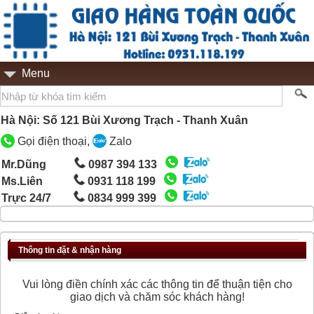
Menu
Hà Nội: Số 121 Bùi Xương Trạch - Thanh Xuân
Gọi điện thoại,
Zalo
Mr.Dũng
0987 394 133
Ms.Liên
0931 118 199
Trực 24/7
0834 999 399
Thông tin đặt & nhận hàng
Vui lòng điền chính xác các thông tin để thuận tiện cho
giao dịch và chăm sóc khách hàng!