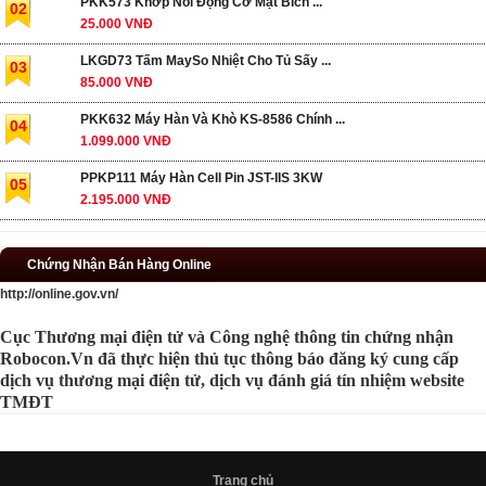
PKK573 Khớp Nối Động Cơ Mặt Bích ...
02
25.000 VNĐ
LKGD73 Tấm MaySo Nhiệt Cho Tủ Sấy ...
03
85.000 VNĐ
PKK632 Máy Hàn Và Khò KS-8586 Chính ...
04
1.099.000 VNĐ
PPKP111 Máy Hàn Cell Pin JST-IIS 3KW
05
2.195.000 VNĐ
Chứng Nhận Bán Hàng Online
http://online.gov.vn/
Cục Thương mại điện tử và Công nghệ thông tin chứng nhận
Robocon.Vn đã thực hiện thủ tục thông báo đăng ký cung cấp
dịch vụ thương mại điện tử, dịch vụ đánh giá tín nhiệm website
TMĐT
Trang chủ