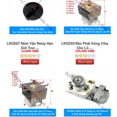
LKGD27 Núm Vặn Relay Hẹn
LKGD19 Đèn Phát Sóng Viba
Giờ Trục ...
Cho Lò ...
14.000 VNĐ
335.000 VNĐ