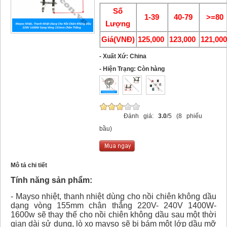
Số
1-39
40-79
>=80
Lượng
Giá(VNĐ)
125,000
123,000
121,00
- Xuất Xứ: China
- Hiện Trạng: Còn hàng
Đánh giá:
3.0
/5 (8 phiếu
bầu)
Mô tả chi tiết
Tính năng sản phẩm:
- Mayso nhiệt, thanh nhiệt dùng cho nồi chiên không dầu
dạng vòng 155mm chân thẳng 220V- 240V 1400W-
1600w sẽ thay thế cho nồi chiên không dầu sau một thời
gian dài sử dụng, lò xo mayso sẽ bị bám một lớp dầu mỡ