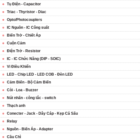
Tụ Điện - Capacitor
Triac - Thyristor - Diac
Opto/Photocouplers
IC Nguồn - IC Công suất
Biến Trở - Chiết Áp
Cuộn Cảm
Điện Trở - Resistor
IC - IC Chức Năng (DIP - SOIC)
Vi Điều Khiển
LED - Chip LED - LED COB - Đèn LED
Cảm Biến - Bộ Cảm Biến
Còi - Loa - Buzzer
Nút nhấn - công tắc - switch
Thạch anh
Conecter - Jack - Dây Cáp - Kẹp Cá Sấu
Relay
Nguồn - Biến Áp - Adapter
Cầu Chì