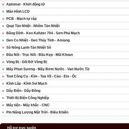
Aptomat - Khởi động từ
Màn Hình LCD
PCB - Mạch tự ráp
Quạt Tản Nhiệt - Nhôm Tản Nhiệt
Băng Dính - Keo Kafuter 704 - Sơn Phủ Mạch
Gen Co Nhiệt - Gen Thủy Tinh - Amiang
Sò Nóng Lạnh-Tản Nhiệt Sò
Đầu Nối - Trục Nối - Đầu Kẹp - Mũi Khoan
Vòng Bị - Gối Đỡ Vòng Bị
Máy Phun Sương - Máy Bơm Nước - Van Nước Từ
Tool Công Cụ - Kìm - Tua Vít - Cảo - Eto - Ốc
Kính Lúp - Kính Soi Mạch
Dây Điện - Dây Đồng
Thiết Bị Điện Công Nghiệp
Máy tiện - Máy khắc - CNC
Pin Năng Lượng Mặt Trời - Điều Khiển
Hỗ trợ trực tuyến