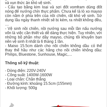
và vụn thức ăn khó vệ sinh.
- Cấu tạo bằng kim loại và sợi đốt vomfram dùng đốt
nóng để nướng chín thực phẩm. Chưa kể là lò xo mayso
còn nằm ở phía trên của nồi chiên, rất khó vệ sinh. Sử
dụng lâu ngày thanh nhiệt sẽ bị kém, ra nhiệt không đều,
…
- Vệ sinh nồi chiên, nồi nướng sau mỗi lần nấu nướng
vốn là việc cần thiết và dễ dàng thực hiện. Tuy nhiên, với
những bộ phận như dây mayso, chúng tôi khuyên bạn
nên vệ sinh ít nhất là 6 tháng 1 lần.
- Maiso 15.5cm dành cho nồi chiên không dầu có thể
thay thế hầu như các hãng cho nồi chiên không dầu:
Philips, Bluestone, Sunhouse, Magic,…
Thông số kỹ thuật:
- Dòng điện: 220V-240V
- Công suất: 1400W-1600W
- Loại chân: Chân thẳng
- Đường kính: khoảng 15.5cm (155mm)
- Khối lượng: 500g