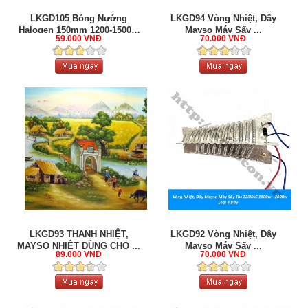
LKGD105 Bóng Nướng
LKGD94 Vòng Nhiệt, Dây
Halogen 150mm 1200-1500W
Mayso Máy Sấy ...
59.000 VNĐ
70.000 VNĐ
220V ...
LKGD93 THANH NHIỆT,
LKGD92 Vòng Nhiệt, Dây
MAYSO NHIỆT DÙNG CHO ...
Mayso Máy Sấy ...
89.000 VNĐ
70.000 VNĐ