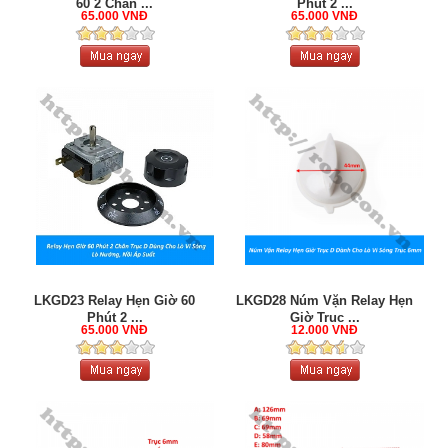
60 2 Chân ...
Phút 2 ...
65.000 VNĐ
65.000 VNĐ
LKGD23 Relay Hẹn Giờ 60
LKGD28 Núm Vặn Relay Hẹn
Phút 2 ...
Giờ Trục ...
65.000 VNĐ
12.000 VNĐ