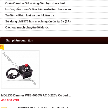
Cuộn Cảm Là Gì? những điều bạn chưa biết.
Hướng dẫn mua Online trên website robocon.vn
Tụ điện – Phân loại và cách kiểm tra
Sử dụng LM2576 làm mạch nguồn ổn áp 5v (3A)
Các loại mạch chuyển đổi dc-dc
Sản phẩm quan tâm
01
MDL130 Dimmer WTB-4000W AC 0-220V Có Led ...
400.000 VNĐ