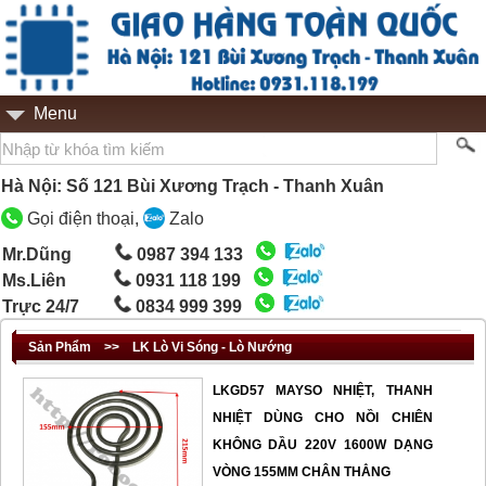
Menu
Hà Nội: Số 121 Bùi Xương Trạch - Thanh Xuân
Gọi điện thoại,
Zalo
Mr.Dũng
0987 394 133
Ms.Liên
0931 118 199
Trực 24/7
0834 999 399
Sản Phẩm
>>
LK Lò Vi Sóng - Lò Nướng
LKGD57 MAYSO NHIỆT, THANH
NHIỆT DÙNG CHO NỒI CHIÊN
KHÔNG DẦU 220V 1600W DẠNG
VÒNG 155MM CHÂN THẲNG