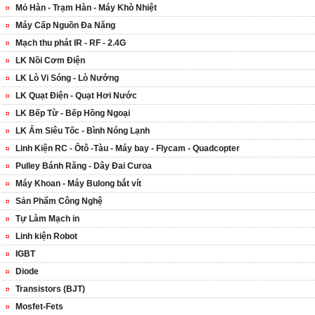
Mỏ Hàn - Trạm Hàn - Máy Khò Nhiệt
Máy Cấp Nguồn Đa Năng
Mạch thu phát IR - RF - 2.4G
LK Nồi Cơm Điện
LK Lò Vi Sóng - Lò Nướng
LK Quạt Điện - Quạt Hơi Nước
LK Bếp Từ - Bếp Hồng Ngoại
LK Ấm Siêu Tốc - Bình Nóng Lạnh
Linh Kiện RC - Ôtô -Tàu - Máy bay - Flycam - Quadcopter
Pulley Bánh Răng - Dây Đai Curoa
Máy Khoan - Máy Bulong bắt vít
Sản Phẩm Công Nghệ
Tự Làm Mạch in
Linh kiện Robot
IGBT
Diode
Transistors (BJT)
Mosfet-Fets