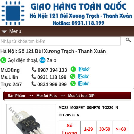
Menu
Hà Nội: Số 121 Bùi Xương Trạch - Thanh Xuân
Gọi điện thoại,
Zalo
Mr.Dũng
0987 394 133
Ms.Liên
0931 118 199
Trực 24/7
0834 999 399
Sản Phẩm
>>
Mosfet-Fets
>>
Mosfet-fets DIP
MO22 MOSFET 80NF70 TO220 N-
CH 70V 80A
Số
1-29
30-59
>=60
Lượng