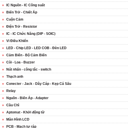
IC Nguồn - IC Công suất
Biến Trở - Chiết Áp
Cuộn Cảm
Điện Trở - Resistor
IC - IC Chức Năng (DIP - SOIC)
Vi Điều Khiển
LED - Chip LED - LED COB - Đèn LED
Cảm Biến - Bộ Cảm Biến
Còi - Loa - Buzzer
Nút nhấn - công tắc - switch
Thạch anh
Conecter - Jack - Dây Cáp - Kẹp Cá Sấu
Relay
Nguồn - Biến Áp - Adapter
Cầu Chì
Aptomat - Khởi động từ
Màn Hình LCD
PCB - Mạch tự ráp