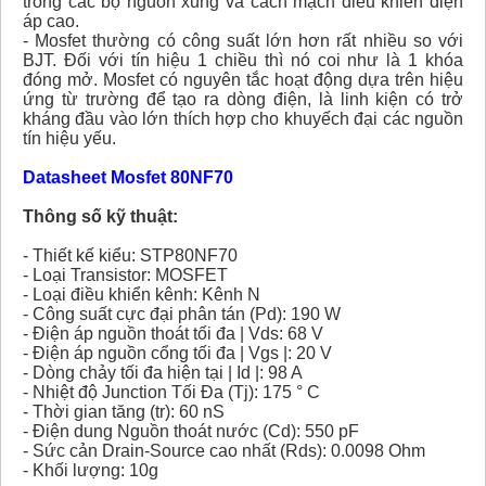
trong các bộ nguồn xung và cách mạch điều khiển điện
áp cao.
- Mosfet thường có công suất lớn hơn rất nhiều so với
BJT. Đối với tín hiệu 1 chiều thì nó coi như là 1 khóa
đóng mở. Mosfet có nguyên tắc hoạt động dựa trên hiệu
ứng từ trường để tạo ra dòng điện, là linh kiện có trở
kháng đầu vào lớn thích hợp cho khuyếch đại các nguồn
tín hiệu yếu.
Datasheet Mosfet 80NF70
Thông số kỹ thuật:
- Thiết kế kiểu: STP80NF70
- Loại Transistor: MOSFET
- Loại điều khiển kênh: Kênh N
- Công suất cực đại phân tán (Pd): 190 W
- Điện áp nguồn thoát tối đa | Vds: 68 V
- Điện áp nguồn cổng tối đa | Vgs |: 20 V
- Dòng chảy tối đa hiện tại | Id |: 98 A
- Nhiệt độ Junction Tối Đa (Tj): 175 ° C
- Thời gian tăng (tr): 60 nS
- Điện dung Nguồn thoát nước (Cd): 550 pF
- Sức cản Drain-Source cao nhất (Rds): 0.0098 Ohm
- Khối lượng: 10g