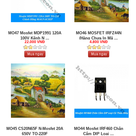
MO47 Mosfet MDP1991 120A
MO46 MOSFET IRFZ44N
100V Kênh N ...
(Hàng Chưa In Mã ...
22.000 VNĐ
4.800 VNĐ
MO45 CS20N65F N-Mosfet 20A
MO44 Mosfet IRF460 Chân
650V TO-220F
Cắm DIP Loại ...