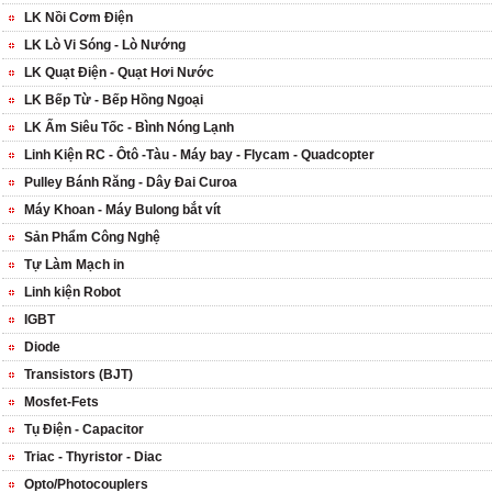
LK Nồi Cơm Điện
LK Lò Vi Sóng - Lò Nướng
LK Quạt Điện - Quạt Hơi Nước
LK Bếp Từ - Bếp Hồng Ngoại
LK Ấm Siêu Tốc - Bình Nóng Lạnh
Linh Kiện RC - Ôtô -Tàu - Máy bay - Flycam - Quadcopter
Pulley Bánh Răng - Dây Đai Curoa
Máy Khoan - Máy Bulong bắt vít
Sản Phẩm Công Nghệ
Tự Làm Mạch in
Linh kiện Robot
IGBT
Diode
Transistors (BJT)
Mosfet-Fets
Tụ Điện - Capacitor
Triac - Thyristor - Diac
Opto/Photocouplers