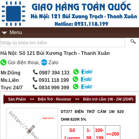
Menu
Hà Nội: Số 121 Bùi Xương Trạch - Thanh Xuân
Gọi điện thoại,
Zalo
Mr.Dũng
0987 394 133
Ms.Liên
0931 118 199
Trực 24/7
0834 999 399
Sản Phẩm
>>
Điện Trở - Resistor
>>
Điện trở cắm 1W - 2W (2DIP)
DT377 ĐIỆN TRỞ CẮM 1W 820
OHM 820R 5%
Số
1-
100-
>=200
Lượng
99
199