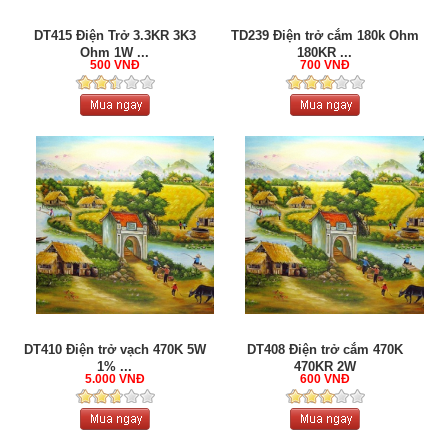
DT415 Điện Trở 3.3KR 3K3
TD239 Điện trở cắm 180k Ohm
Ohm 1W ...
180KR ...
500 VNĐ
700 VNĐ
DT410 Điện trở vạch 470K 5W
DT408 Điện trở cắm 470K
1% ...
470KR 2W
5.000 VNĐ
600 VNĐ