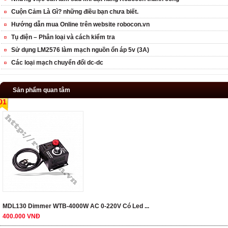
Cuộn Cảm Là Gì? những điều bạn chưa biết.
Hướng dẫn mua Online trên website robocon.vn
Tụ điện – Phân loại và cách kiểm tra
Sử dụng LM2576 làm mạch nguồn ổn áp 5v (3A)
Các loại mạch chuyển đổi dc-dc
Sản phẩm quan tâm
01
MDL130 Dimmer WTB-4000W AC 0-220V Có Led ...
400.000 VNĐ