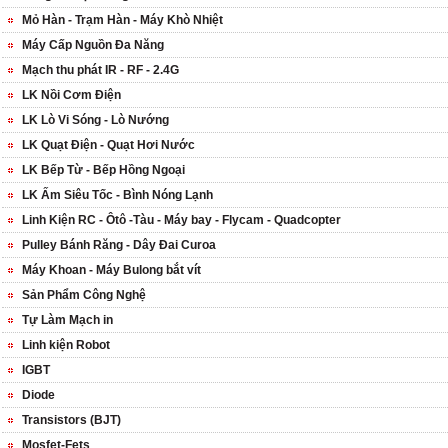
Mỏ Hàn - Trạm Hàn - Máy Khò Nhiệt
Máy Cấp Nguồn Đa Năng
Mạch thu phát IR - RF - 2.4G
LK Nồi Cơm Điện
LK Lò Vi Sóng - Lò Nướng
LK Quạt Điện - Quạt Hơi Nước
LK Bếp Từ - Bếp Hồng Ngoại
LK Ấm Siêu Tốc - Bình Nóng Lạnh
Linh Kiện RC - Ôtô -Tàu - Máy bay - Flycam - Quadcopter
Pulley Bánh Răng - Dây Đai Curoa
Máy Khoan - Máy Bulong bắt vít
Sản Phẩm Công Nghệ
Tự Làm Mạch in
Linh kiện Robot
IGBT
Diode
Transistors (BJT)
Mosfet-Fets