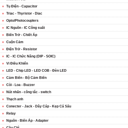
Tụ Điện - Capacitor
Triac - Thyristor - Diac
Opto/Photocouplers
IC Nguồn - IC Công suất
Biến Trở - Chiết Áp
Cuộn Cảm
Điện Trở - Resistor
IC - IC Chức Năng (DIP - SOIC)
Vi Điều Khiển
LED - Chip LED - LED COB - Đèn LED
Cảm Biến - Bộ Cảm Biến
Còi - Loa - Buzzer
Nút nhấn - công tắc - switch
Thạch anh
Conecter - Jack - Dây Cáp - Kẹp Cá Sấu
Relay
Nguồn - Biến Áp - Adapter
Cầu Chì