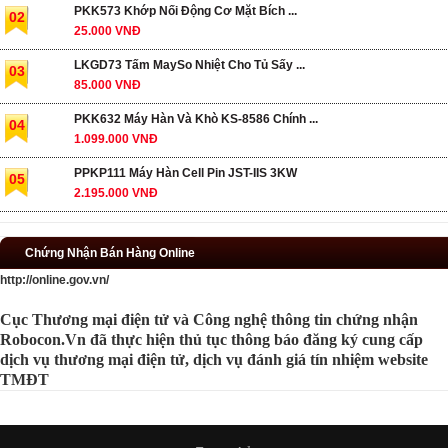
PKK573 Khớp Nối Động Cơ Mặt Bích ...
02
25.000 VNĐ
LKGD73 Tấm MaySo Nhiệt Cho Tủ Sấy ...
03
85.000 VNĐ
PKK632 Máy Hàn Và Khò KS-8586 Chính ...
04
1.099.000 VNĐ
PPKP111 Máy Hàn Cell Pin JST-IIS 3KW
05
2.195.000 VNĐ
Chứng Nhận Bán Hàng Online
http://online.gov.vn/
Cục Thương mại điện tử và Công nghệ thông tin chứng nhận
Robocon.Vn đã thực hiện thủ tục thông báo đăng ký cung cấp
dịch vụ thương mại điện tử, dịch vụ đánh giá tín nhiệm website
TMĐT