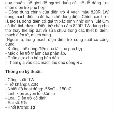
quy chuẩn thế giới để người dùng có thế dễ dàng lựa
chọn điện trở phù hợp.
- Công dụng chính của điện trở 4 vạch màu 820R 1W
trong mạch điện là để hạn chế dòng điện. Chính xác hơn
là tạo ra dòng điện có giá trị xác định nhờ định luật Ôm
có thể tính được. Điện trở chân cắm 820R 1W dùng cho
thợ thay thế lắp đặt và sửa chữa trong các thiết bị điện,
mạch điện tử, mạch xung…
Ngoài ra, trong mạch điện điện trở công suất có công
dụng:
- Khống chế dòng điện qua tải cho phù hợp.
- Mắc điện trở thành cầu phân áp.
- Phân cực cho bóng bán dẫn.
- Tham gia vào các mạch tạo dao động RC
Thông số kỹ thuật:
- Công suất: 1W
- Trở kháng: 820R
- Nhiệt độ hoạt động: -55oC – 150oC
- Linh kiện xuyên lỗ: 0.5mm
- Loại: Điện trở cố định
- Sai số: 5%
- Khối lượng: 1g