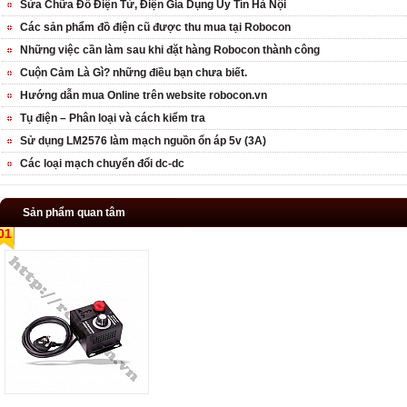
Sửa Chữa Đồ Điện Tử, Điện Gia Dụng Uy Tín Hà Nội
Các sản phẩm đồ điện cũ được thu mua tại Robocon
Những việc cần làm sau khi đặt hàng Robocon thành công
Cuộn Cảm Là Gì? những điều bạn chưa biết.
Hướng dẫn mua Online trên website robocon.vn
Tụ điện – Phân loại và cách kiểm tra
Sử dụng LM2576 làm mạch nguồn ổn áp 5v (3A)
Các loại mạch chuyển đổi dc-dc
Sản phẩm quan tâm
01