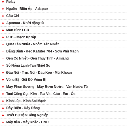
Relay
Nguồn - Biến Áp - Adapter
Cầu Chì
Aptomat - Khởi động từ
Màn Hình LCD
PCB - Mạch tự ráp
Quạt Tản Nhiệt - Nhôm Tản Nhiệt
Băng Dính - Keo Kafuter 704 - Sơn Phủ Mạch
Gen Co Nhiệt - Gen Thủy Tinh - Amiang
Sò Nóng Lạnh-Tản Nhiệt Sò
Đầu Nối - Trục Nối - Đầu Kẹp - Mũi Khoan
Vòng Bị - Gối Đỡ Vòng Bị
Máy Phun Sương - Máy Bơm Nước - Van Nước Từ
Tool Công Cụ - Kìm - Tua Vít - Cảo - Eto - Ốc
Kính Lúp - Kính Soi Mạch
Dây Điện - Dây Đồng
Thiết Bị Điện Công Nghiệp
Máy tiện - Máy khắc - CNC