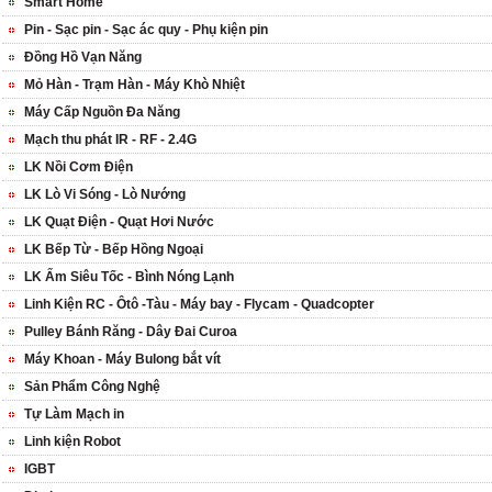
Smart Home
Pin - Sạc pin - Sạc ác quy - Phụ kiện pin
Đồng Hồ Vạn Năng
Mỏ Hàn - Trạm Hàn - Máy Khò Nhiệt
Máy Cấp Nguồn Đa Năng
Mạch thu phát IR - RF - 2.4G
LK Nồi Cơm Điện
LK Lò Vi Sóng - Lò Nướng
LK Quạt Điện - Quạt Hơi Nước
LK Bếp Từ - Bếp Hồng Ngoại
LK Ấm Siêu Tốc - Bình Nóng Lạnh
Linh Kiện RC - Ôtô -Tàu - Máy bay - Flycam - Quadcopter
Pulley Bánh Răng - Dây Đai Curoa
Máy Khoan - Máy Bulong bắt vít
Sản Phẩm Công Nghệ
Tự Làm Mạch in
Linh kiện Robot
IGBT