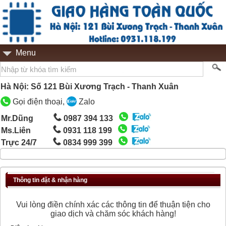
Menu
Hà Nội: Số 121 Bùi Xương Trạch - Thanh Xuân
Gọi điện thoại,
Zalo
Mr.Dũng
0987 394 133
Ms.Liên
0931 118 199
Trực 24/7
0834 999 399
Thông tin đặt & nhận hàng
Vui lòng điền chính xác các thông tin để thuận tiện cho
giao dịch và chăm sóc khách hàng!