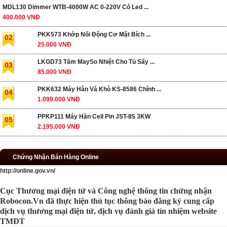
MDL130 Dimmer WTB-4000W AC 0-220V Có Led ...
400.000 VNĐ
PKK573 Khớp Nối Động Cơ Mặt Bích ...
02
25.000 VNĐ
LKGD73 Tấm MaySo Nhiệt Cho Tủ Sấy ...
03
85.000 VNĐ
PKK632 Máy Hàn Và Khò KS-8586 Chính ...
04
1.099.000 VNĐ
PPKP111 Máy Hàn Cell Pin JST-IIS 3KW
05
2.195.000 VNĐ
Chứng Nhận Bán Hàng Online
http://online.gov.vn/
Cục Thương mại điện tử và Công nghệ thông tin chứng nhận
Robocon.Vn đã thực hiện thủ tục thông báo đăng ký cung cấp
dịch vụ thương mại điện tử, dịch vụ đánh giá tín nhiệm website
TMĐT