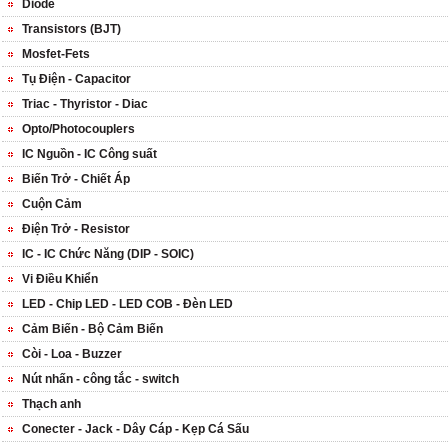
Diode
Transistors (BJT)
Mosfet-Fets
Tụ Điện - Capacitor
Triac - Thyristor - Diac
Opto/Photocouplers
IC Nguồn - IC Công suất
Biến Trở - Chiết Áp
Cuộn Cảm
Điện Trở - Resistor
IC - IC Chức Năng (DIP - SOIC)
Vi Điều Khiển
LED - Chip LED - LED COB - Đèn LED
Cảm Biến - Bộ Cảm Biến
Còi - Loa - Buzzer
Nút nhấn - công tắc - switch
Thạch anh
Conecter - Jack - Dây Cáp - Kẹp Cá Sấu