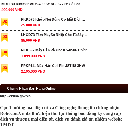
MDL130 Dimmer WTB-4000W AC 0-220V Có Led ...
400.000 VNĐ
PKK573 Khớp Nối Động Cơ Mặt Bích ...
02
25.000 VNĐ
LKGD73 Tấm MaySo Nhiệt Cho Tủ Sấy ...
03
85.000 VNĐ
PKK632 Máy Hàn Và Khò KS-8586 Chính ...
04
1.099.000 VNĐ
PPKP111 Máy Hàn Cell Pin JST-IIS 3KW
05
2.195.000 VNĐ
Chứng Nhận Bán Hàng Online
http://online.gov.vn/
Cục Thương mại điện tử và Công nghệ thông tin chứng nhận
Robocon.Vn đã thực hiện thủ tục thông báo đăng ký cung cấp
dịch vụ thương mại điện tử, dịch vụ đánh giá tín nhiệm website
TMĐT