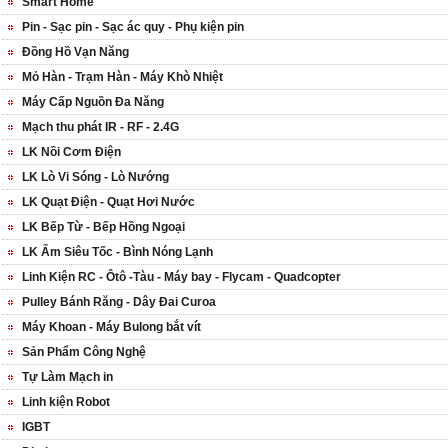
Smart Home
Pin - Sạc pin - Sạc ác quy - Phụ kiện pin
Đồng Hồ Vạn Năng
Mỏ Hàn - Trạm Hàn - Máy Khò Nhiệt
Máy Cấp Nguồn Đa Năng
Mạch thu phát IR - RF - 2.4G
LK Nồi Cơm Điện
LK Lò Vi Sóng - Lò Nướng
LK Quạt Điện - Quạt Hơi Nước
LK Bếp Từ - Bếp Hồng Ngoại
LK Ấm Siêu Tốc - Bình Nóng Lạnh
Linh Kiện RC - Ôtô -Tàu - Máy bay - Flycam - Quadcopter
Pulley Bánh Răng - Dây Đai Curoa
Máy Khoan - Máy Bulong bắt vít
Sản Phẩm Công Nghệ
Tự Làm Mạch in
Linh kiện Robot
IGBT