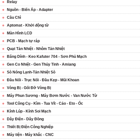
Relay
Nguồn - Biến Áp - Adapter
Cầu Chì
Aptomat - Khởi động từ
Màn Hình LCD
PCB - Mạch tự ráp
Quạt Tản Nhiệt - Nhôm Tản Nhiệt
Băng Dính - Keo Kafuter 704 - Sơn Phủ Mạch
Gen Co Nhiệt - Gen Thủy Tinh - Amiang
Sò Nóng Lạnh-Tản Nhiệt Sò
Đầu Nối - Trục Nối - Đầu Kẹp - Mũi Khoan
Vòng Bị - Gối Đỡ Vòng Bị
Máy Phun Sương - Máy Bơm Nước - Van Nước Từ
Tool Công Cụ - Kìm - Tua Vít - Cảo - Eto - Ốc
Kính Lúp - Kính Soi Mạch
Dây Điện - Dây Đồng
Thiết Bị Điện Công Nghiệp
Máy tiện - Máy khắc - CNC