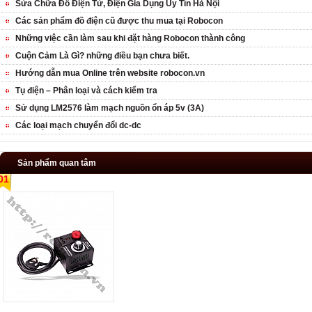
Sửa Chữa Đồ Điện Tử, Điện Gia Dụng Uy Tín Hà Nội
Các sản phẩm đồ điện cũ được thu mua tại Robocon
Những việc cần làm sau khi đặt hàng Robocon thành công
Cuộn Cảm Là Gì? những điều bạn chưa biết.
Hướng dẫn mua Online trên website robocon.vn
Tụ điện – Phân loại và cách kiểm tra
Sử dụng LM2576 làm mạch nguồn ổn áp 5v (3A)
Các loại mạch chuyển đổi dc-dc
Sản phẩm quan tâm
01