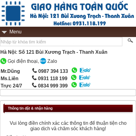
Menu
Hà Nội: Số 121 Bùi Xương Trạch - Thanh Xuân
Gọi điện thoại,
Zalo
Mr.Dũng
0987 394 133
Ms.Liên
0931 118 199
Trực 24/7
0834 999 399
Thông tin đặt & nhận hàng
Vui lòng điền chính xác các thông tin để thuận tiện cho
giao dịch và chăm sóc khách hàng!