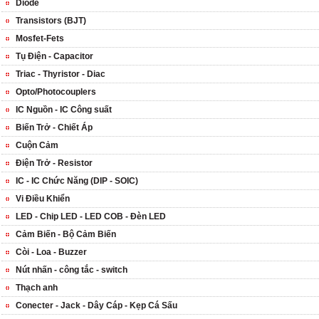
Diode
Transistors (BJT)
Mosfet-Fets
Tụ Điện - Capacitor
Triac - Thyristor - Diac
Opto/Photocouplers
IC Nguồn - IC Công suất
Biến Trở - Chiết Áp
Cuộn Cảm
Điện Trở - Resistor
IC - IC Chức Năng (DIP - SOIC)
Vi Điều Khiển
LED - Chip LED - LED COB - Đèn LED
Cảm Biến - Bộ Cảm Biến
Còi - Loa - Buzzer
Nút nhấn - công tắc - switch
Thạch anh
Conecter - Jack - Dây Cáp - Kẹp Cá Sấu