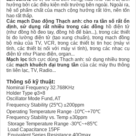
hưởng bởi các điều kiện môi trường bên ngoài. Ngoài ra,
hệ số phẩm chất của mạch cộng hưởng rất lớn, nên tổn
hao rất thấp.
Các mạch Dao động Thạch anh: cho ra tần số rất ổn
định, sử dụng rất nhiều trong các đồng
hồ điện tử
(như đồng hồ đeo tay, đồng hồ để bàn...), trong các thiết
bị đo lường điện tử (tạo xung chuẩn), trong mạch đồng
bộ màu của TV, VCR, trong các thiết bị tin học (máy vi
tính, các thiết bị nối với máy vi tính), trong các nhạc cụ
điện tử như Piano điện, organ...
Mạch lọc
tích cực dùng Thạch anh: sử dụng nhiều trong
các
mạch khuếch đại trung tần
của các máy thu thông
tin liên lạc, TV, Radio...
Thông số kỹ thuật:
Nominal Frequency 32.768KHz
Holder Type φ3×8
Oscillator Mode Fund, AT
Frequency Stability (25℃) ±200ppm
Operating Temperature Range -10℃~+70℃
Frequency Stability vs. Temp ±30ppm
Storage Temperature Range -30℃~+85℃
Load Capacitance 15PF
Equivalent Series Resistance 40Ωmax