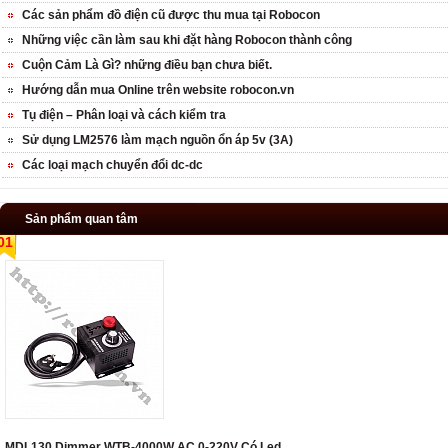
Các sản phẩm đồ điện cũ được thu mua tại Robocon
Những việc cần làm sau khi đặt hàng Robocon thành công
Cuộn Cảm Là Gì? những điều bạn chưa biết.
Hướng dẫn mua Online trên website robocon.vn
Tụ điện – Phân loại và cách kiểm tra
Sử dụng LM2576 làm mạch nguồn ổn áp 5v (3A)
Các loại mạch chuyển đổi dc-dc
Sản phẩm quan tâm
01
MDL130 Dimmer WTB-4000W AC 0-220V Có Led ...