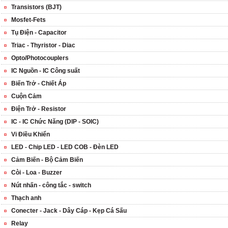
Transistors (BJT)
Mosfet-Fets
Tụ Điện - Capacitor
Triac - Thyristor - Diac
Opto/Photocouplers
IC Nguồn - IC Công suất
Biến Trở - Chiết Áp
Cuộn Cảm
Điện Trở - Resistor
IC - IC Chức Năng (DIP - SOIC)
Vi Điều Khiển
LED - Chip LED - LED COB - Đèn LED
Cảm Biến - Bộ Cảm Biến
Còi - Loa - Buzzer
Nút nhấn - công tắc - switch
Thạch anh
Conecter - Jack - Dây Cáp - Kẹp Cá Sấu
Relay