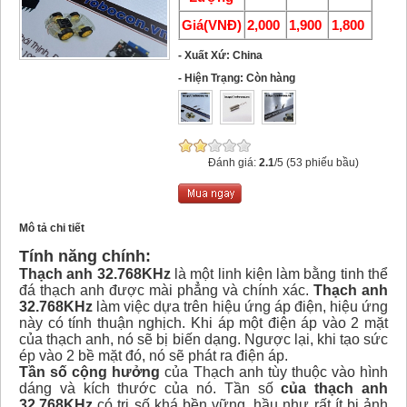
Giá(VNĐ)
2,000
1,900
1,800
- Xuất Xứ: China
- Hiện Trạng: Còn hàng
Đánh giá:
2.1
/5 (53 phiếu bầu)
Mô tả chi tiết
Tính năng chính:
Thạch anh 32.768KHz
là một linh kiện làm bằng tinh thể
đá thạch anh được mài phẳng và chính xác.
Thạch anh
32.768KHz
làm việc dựa trên hiệu ứng áp điện, hiệu ứng
này có tính thuận nghịch. Khi áp một điện áp vào 2 mặt
của thạch anh, nó sẽ bị biến dạng. Ngược lại, khi tạo sức
ép vào 2 bề mặt đó, nó sẽ phát ra điện áp.
Tần số cộng hưởng
của Thạch anh tùy thuộc vào hình
dáng và kích thước của nó. Tần số
của thạch anh
32.768KHz
có trị số khá bền vững, hầu như rất ít bị ảnh