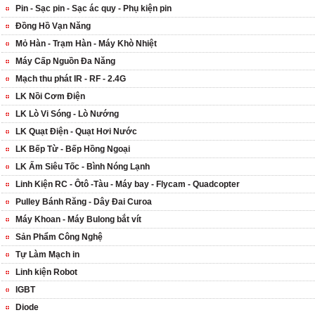
Pin - Sạc pin - Sạc ác quy - Phụ kiện pin
Đồng Hồ Vạn Năng
Mỏ Hàn - Trạm Hàn - Máy Khò Nhiệt
Máy Cấp Nguồn Đa Năng
Mạch thu phát IR - RF - 2.4G
LK Nồi Cơm Điện
LK Lò Vi Sóng - Lò Nướng
LK Quạt Điện - Quạt Hơi Nước
LK Bếp Từ - Bếp Hồng Ngoại
LK Ấm Siêu Tốc - Bình Nóng Lạnh
Linh Kiện RC - Ôtô -Tàu - Máy bay - Flycam - Quadcopter
Pulley Bánh Răng - Dây Đai Curoa
Máy Khoan - Máy Bulong bắt vít
Sản Phẩm Công Nghệ
Tự Làm Mạch in
Linh kiện Robot
IGBT
Diode