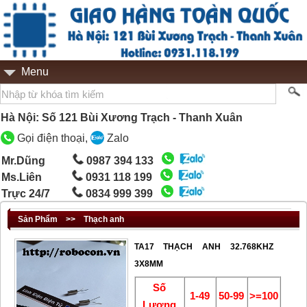
Menu
Hà Nội: Số 121 Bùi Xương Trạch - Thanh Xuân
Gọi điện thoại,
Zalo
Mr.Dũng
0987 394 133
Ms.Liên
0931 118 199
Trực 24/7
0834 999 399
Sản Phẩm
>>
Thạch anh
TA17 THẠCH ANH 32.768KHZ
3X8MM
Số
1-49
50-99
>=100
Lượng