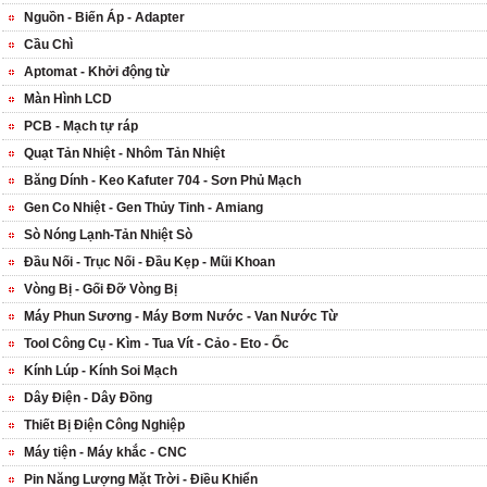
Nguồn - Biến Áp - Adapter
Cầu Chì
Aptomat - Khởi động từ
Màn Hình LCD
PCB - Mạch tự ráp
Quạt Tản Nhiệt - Nhôm Tản Nhiệt
Băng Dính - Keo Kafuter 704 - Sơn Phủ Mạch
Gen Co Nhiệt - Gen Thủy Tinh - Amiang
Sò Nóng Lạnh-Tản Nhiệt Sò
Đầu Nối - Trục Nối - Đầu Kẹp - Mũi Khoan
Vòng Bị - Gối Đỡ Vòng Bị
Máy Phun Sương - Máy Bơm Nước - Van Nước Từ
Tool Công Cụ - Kìm - Tua Vít - Cảo - Eto - Ốc
Kính Lúp - Kính Soi Mạch
Dây Điện - Dây Đồng
Thiết Bị Điện Công Nghiệp
Máy tiện - Máy khắc - CNC
Pin Năng Lượng Mặt Trời - Điều Khiển