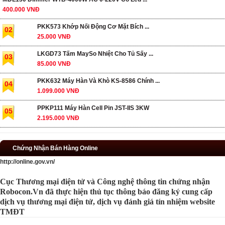
400.000 VNĐ
PKK573 Khớp Nối Động Cơ Mặt Bích ...
02
25.000 VNĐ
LKGD73 Tấm MaySo Nhiệt Cho Tủ Sấy ...
03
85.000 VNĐ
PKK632 Máy Hàn Và Khò KS-8586 Chính ...
04
1.099.000 VNĐ
PPKP111 Máy Hàn Cell Pin JST-IIS 3KW
05
2.195.000 VNĐ
Chứng Nhận Bán Hàng Online
http://online.gov.vn/
Cục Thương mại điện tử và Công nghệ thông tin chứng nhận
Robocon.Vn đã thực hiện thủ tục thông báo đăng ký cung cấp
dịch vụ thương mại điện tử, dịch vụ đánh giá tín nhiệm website
TMĐT