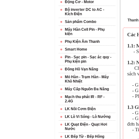
Động Cơ - Motor
Bộ inverter DC to AC -
Kích Điện
Thanh
Sản phẩm Combo
Máy Hàn Cell Pin - Phụ
kiện
Các 
Phụ Kiện Âm Thanh
1.1: 
Smart Home
- Số 
Pin - Sạc pin - Sạc ác quy -
Phụ kiện pin
1.2: 
Chúng
Đồng Hồ Vạn Năng
sách 
Mỏ Hàn - Trạm Hàn - Máy
Khò Nhiệt
- Gia
Máy Cấp Nguồn Đa Năng
- Gia
- Phí
Mạch thu phát IR - RF -
2.4G
1.3 G
LK Nồi Cơm Điện
- Giá
LK Lò Vi Sóng - Lò Nướng
- Gia
đơn h
LK Quạt Điện - Quạt Hơi
Nước
- Tiề
LK Bếp Từ - Bếp Hồng