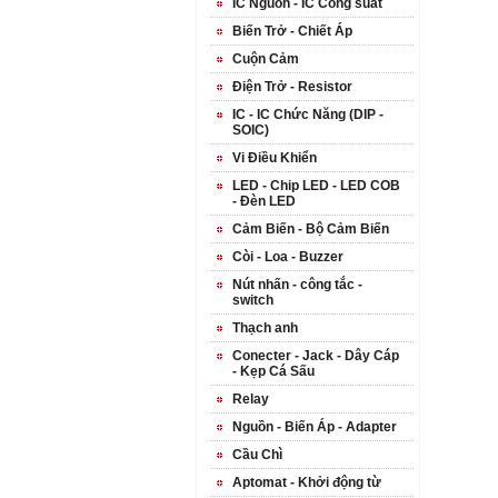
IC Nguồn - IC Công suất
Biến Trở - Chiết Áp
Cuộn Cảm
Điện Trở - Resistor
IC - IC Chức Năng (DIP -
SOIC)
Vi Điều Khiển
LED - Chip LED - LED COB
- Đèn LED
Cảm Biến - Bộ Cảm Biến
Còi - Loa - Buzzer
Nút nhấn - công tắc -
switch
Thạch anh
Conecter - Jack - Dây Cáp
- Kẹp Cá Sấu
Relay
Nguồn - Biến Áp - Adapter
Cầu Chì
Aptomat - Khởi động từ