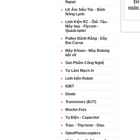
Để
Ngoại
ngân
LK Ấm Siêu Tốc - Bình
Nóng Lạnh
Linh Kiện RC - Ôtô -Tàu -
Máy bay - Flycam -
Quadcopter
Pulley Bánh Răng - Dây
Đai Curoa
Máy Khoan - Máy Bulong
bắt vít
Sản Phẩm Công Nghệ
Tự Làm Mạch in
Linh kiện Robot
IGBT
Diode
Transistors (BJT)
Mosfet-Fets
Tụ Điện - Capacitor
Triac - Thyristor - Diac
Opto/Photocouplers