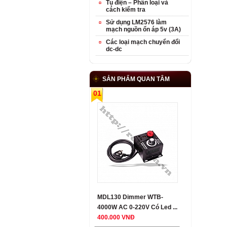
Tụ điện – Phân loại và
cách kiểm tra
Sử dụng LM2576 làm
mạch nguồn ổn áp 5v (3A)
Các loại mạch chuyển đổi
dc-dc
SẢN PHẨM QUAN TÂM
01
MDL130 Dimmer WTB-
4000W AC 0-220V Có Led ...
400.000 VNĐ