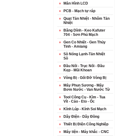
Màn Hình LCD
PCB - Mạch tự ráp
Quạt Tản Nhiệt - Nhôm Tản
Nhiệt
Băng Dính - Keo Kafuter
704 - Sơn Phủ Mạch
Gen Co Nhiệt - Gen Thủy
Tinh - Amiang
Sò Nóng Lạnh-Tản Nhiệt
Sò
Đầu Nối - Trục Nối - Đầu
Kẹp - Mũi Khoan
Vòng Bị - Gối Đỡ Vòng Bị
Máy Phun Sương - Máy
Bơm Nước - Van Nước Từ
Tool Công Cụ - Kìm - Tua
Vít - Cảo - Eto - Ốc
Kính Lúp - Kính Soi Mạch
Dây Điện - Dây Đồng
Thiết Bị Điện Công Nghiệp
Máy tiện - Máy khắc - CNC