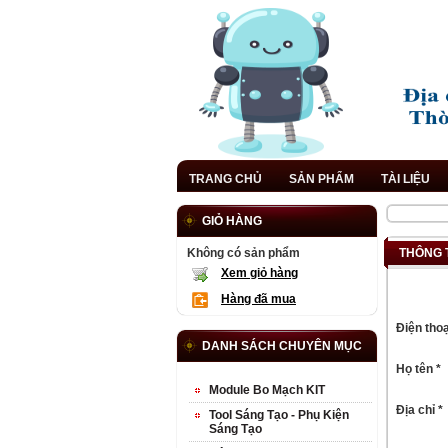
TRANG CHỦ
SẢN PHẨM
TÀI LIỆU
GIỎ HÀNG
Không có sản phẩm
THÔNG 
Xem giỏ hàng
Hàng đã mua
Điện thoạ
DANH SÁCH CHUYÊN MỤC
Họ tên *
Module Bo Mạch KIT
Địa chỉ *
Tool Sáng Tạo - Phụ Kiện
Sáng Tạo