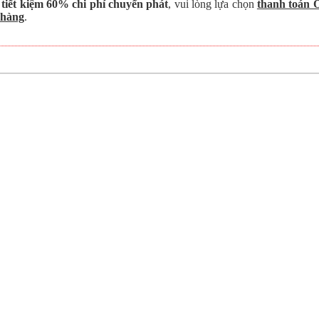
 tiết kiệm 60% chi phí chuyển phát
, vui lòng lựa chọn
thanh toán 
 hàng
.