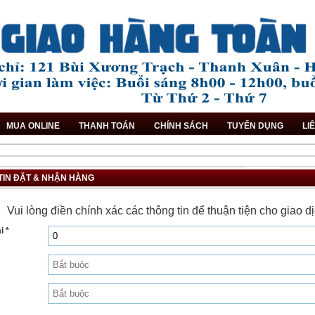
MUA ONLINE
THANH TOÁN
CHÍNH SÁCH
TUYỂN DỤNG
LI
TIN ĐẶT & NHẬN HÀNG
Vui lòng điền chính xác các thông tin để thuận tiện cho giao 
i *