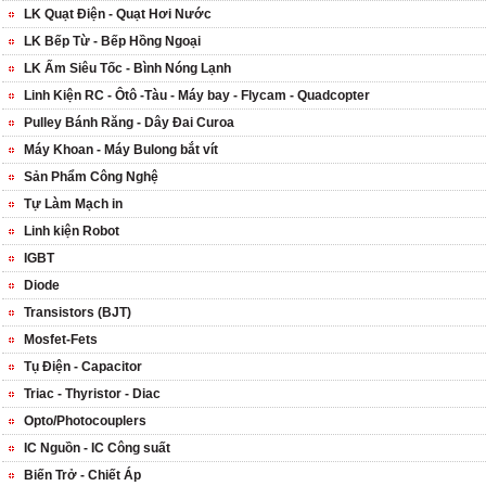
LK Quạt Điện - Quạt Hơi Nước
LK Bếp Từ - Bếp Hồng Ngoại
LK Ấm Siêu Tốc - Bình Nóng Lạnh
Linh Kiện RC - Ôtô -Tàu - Máy bay - Flycam - Quadcopter
Pulley Bánh Răng - Dây Đai Curoa
Máy Khoan - Máy Bulong bắt vít
Sản Phẩm Công Nghệ
Tự Làm Mạch in
Linh kiện Robot
IGBT
Diode
Transistors (BJT)
Mosfet-Fets
Tụ Điện - Capacitor
Triac - Thyristor - Diac
Opto/Photocouplers
IC Nguồn - IC Công suất
Biến Trở - Chiết Áp