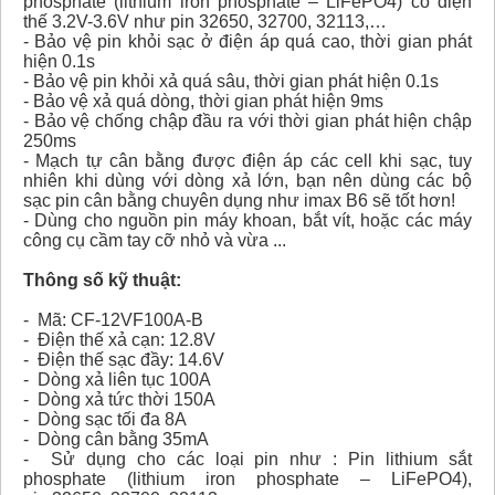
phosphate (lithium iron phosphate – LiFePO4) có điện
thế 3.2V-3.6V như pin 32650, 32700, 32113,…
- Bảo vệ pin khỏi sạc ở điện áp quá cao, thời gian phát
hiện 0.1s
- Bảo vệ pin khỏi xả quá sâu, thời gian phát hiện 0.1s
- Bảo vệ xả quá dòng, thời gian phát hiện 9ms
- Bảo vệ chống chập đầu ra với thời gian phát hiện chập
250ms
- Mạch tự cân bằng được điện áp các cell khi sạc, tuy
nhiên khi dùng với dòng xả lớn, bạn nên dùng các bộ
sạc pin cân bằng chuyên dụng như imax B6 sẽ tốt hơn!
- Dùng cho nguồn pin máy khoan, bắt vít, hoặc các máy
công cụ cầm tay cỡ nhỏ và vừa ...
Thông số kỹ thuật:
- Mã: CF-12VF100A-B
- Điện thế xả cạn: 12.8V
- Điện thế sạc đầy: 14.6V
- Dòng xả liên tục 100A
- Dòng xả tức thời 150A
- Dòng sạc tối đa 8A
- Dòng cân bằng 35mA
- Sử dụng cho các loại pin như : Pin lithium sắt
phosphate (lithium iron phosphate – LiFePO4),