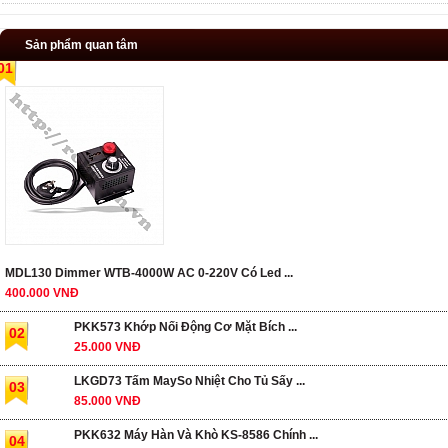
Sản phẩm quan tâm
01
MDL130 Dimmer WTB-4000W AC 0-220V Có Led ...
400.000 VNĐ
PKK573 Khớp Nối Động Cơ Mặt Bích ...
02
25.000 VNĐ
LKGD73 Tấm MaySo Nhiệt Cho Tủ Sấy ...
03
85.000 VNĐ
PKK632 Máy Hàn Và Khò KS-8586 Chính ...
04