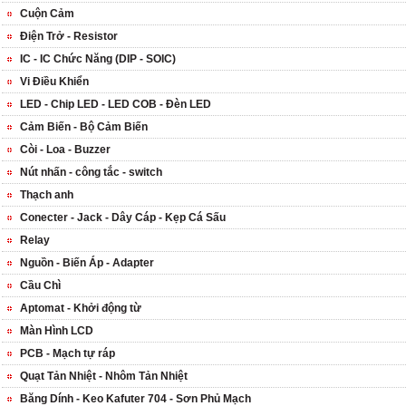
Cuộn Cảm
Điện Trở - Resistor
IC - IC Chức Năng (DIP - SOIC)
Vi Điều Khiển
LED - Chip LED - LED COB - Đèn LED
Cảm Biến - Bộ Cảm Biến
Còi - Loa - Buzzer
Nút nhấn - công tắc - switch
Thạch anh
Conecter - Jack - Dây Cáp - Kẹp Cá Sấu
Relay
Nguồn - Biến Áp - Adapter
Cầu Chì
Aptomat - Khởi động từ
Màn Hình LCD
PCB - Mạch tự ráp
Quạt Tản Nhiệt - Nhôm Tản Nhiệt
Băng Dính - Keo Kafuter 704 - Sơn Phủ Mạch