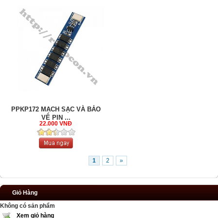
PPKP172 MẠCH SẠC VÀ BẢO
VỆ PIN ...
22.000 VNĐ
1
2
»
Giỏ Hàng
Không có sản phẩm
Xem giỏ hàng