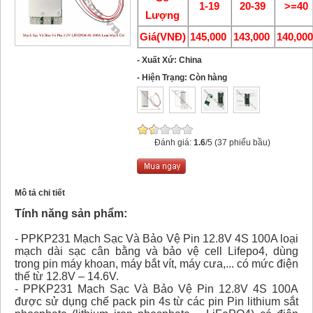
1-19
20-39
>=40
Lượng
Giá(VNĐ)
145,000
143,000
140,00
- Xuất Xứ: China
- Hiện Trạng: Còn hàng
Đánh giá:
1.6
/5 (37 phiếu bầu)
Mô tả chi tiết
Tính năng sản phẩm:
- PPKP231 Mạch Sạc Và Bảo Vệ Pin 12.8V 4S 100A loại
mạch dài sạc cân bằng và bảo vệ cell Lifepo4, dùng
trong pin máy khoan, máy bắt vít, máy cưa,... có mức điện
thế từ 12.8V – 14.6V.
- PPKP231 Mạch Sạc Và Bảo Vệ Pin 12.8V 4S 100A
được sử dụng chế pack pin 4s từ các pin Pin lithium sắt