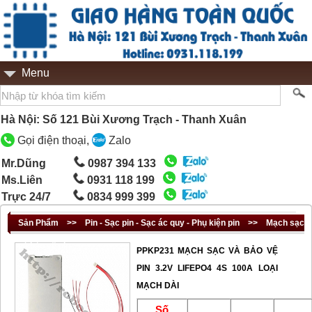
Menu
Hà Nội: Số 121 Bùi Xương Trạch - Thanh Xuân
Gọi điện thoại,
Zalo
Mr.Dũng
0987 394 133
Ms.Liên
0931 118 199
Trực 24/7
0834 999 399
Sản Phẩm
>>
Pin - Sạc pin - Sạc ác quy - Phụ kiện pin
>>
Mạch sạc
và bảo vệ pin
PPKP231 MẠCH SẠC VÀ BẢO VỆ
PIN 3.2V LIFEPO4 4S 100A LOẠI
MẠCH DÀI
Số