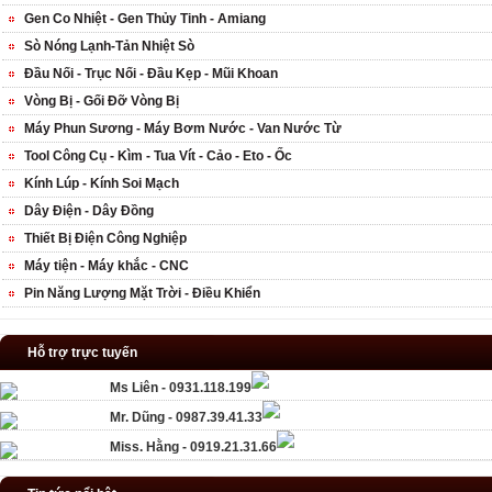
Gen Co Nhiệt - Gen Thủy Tinh - Amiang
Sò Nóng Lạnh-Tản Nhiệt Sò
Đầu Nối - Trục Nối - Đầu Kẹp - Mũi Khoan
Vòng Bị - Gối Đỡ Vòng Bị
Máy Phun Sương - Máy Bơm Nước - Van Nước Từ
Tool Công Cụ - Kìm - Tua Vít - Cảo - Eto - Ốc
Kính Lúp - Kính Soi Mạch
Dây Điện - Dây Đồng
Thiết Bị Điện Công Nghiệp
Máy tiện - Máy khắc - CNC
Pin Năng Lượng Mặt Trời - Điều Khiển
Hỗ trợ trực tuyến
Ms Liên - 0931.118.199
Mr. Dũng - 0987.39.41.33
Miss. Hằng - 0919.21.31.66