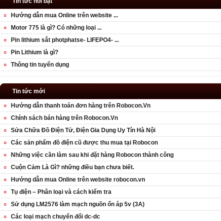
Tin tức nổi bật
Hướng dẫn mua Online trên website ...
Motor 775 là gì? Có những loại ...
Pin lithium sắt photphatse- LIFEPO4- ...
Pin Lithium là gì?
Thông tin tuyển dụng
Tin tức mới
Hướng dẫn thanh toán đơn hàng trên Robocon.Vn
Chính sách bán hàng trên Robocon.Vn
Sửa Chữa Đồ Điện Tử, Điện Gia Dụng Uy Tín Hà Nội
Các sản phẩm đồ điện cũ được thu mua tại Robocon
Những việc cần làm sau khi đặt hàng Robocon thành công
Cuộn Cảm Là Gì? những điều bạn chưa biết.
Hướng dẫn mua Online trên website robocon.vn
Tụ điện – Phân loại và cách kiểm tra
Sử dụng LM2576 làm mạch nguồn ổn áp 5v (3A)
Các loại mạch chuyển đổi dc-dc