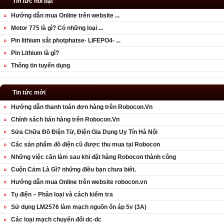
Tin tức nổi bật
Hướng dẫn mua Online trên website ...
Motor 775 là gì? Có những loại ...
Pin lithium sắt photphatse- LIFEPO4- ...
Pin Lithium là gì?
Thông tin tuyển dụng
Tin tức mới
Hướng dẫn thanh toán đơn hàng trên Robocon.Vn
Chính sách bán hàng trên Robocon.Vn
Sửa Chữa Đồ Điện Tử, Điện Gia Dụng Uy Tín Hà Nội
Các sản phẩm đồ điện cũ được thu mua tại Robocon
Những việc cần làm sau khi đặt hàng Robocon thành công
Cuộn Cảm Là Gì? những điều bạn chưa biết.
Hướng dẫn mua Online trên website robocon.vn
Tụ điện – Phân loại và cách kiểm tra
Sử dụng LM2576 làm mạch nguồn ổn áp 5v (3A)
Các loại mạch chuyển đổi dc-dc