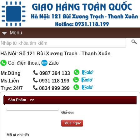
Menu
Hà Nội: Số 121 Bùi Xương Trạch - Thanh Xuân
Gọi điện thoại,
Zalo
Mr.Dũng
0987 394 133
Ms.Liên
0931 118 199
Trực 24/7
0834 999 399
Sản Phẩm
>>
Giá cũ:
Mô tả chi tiết