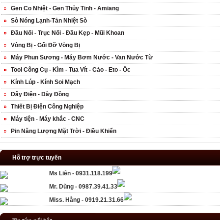
Gen Co Nhiệt - Gen Thủy Tinh - Amiang
Sò Nóng Lạnh-Tản Nhiệt Sò
Đầu Nối - Trục Nối - Đầu Kẹp - Mũi Khoan
Vòng Bị - Gối Đỡ Vòng Bị
Máy Phun Sương - Máy Bơm Nước - Van Nước Từ
Tool Công Cụ - Kìm - Tua Vít - Cảo - Eto - Ốc
Kính Lúp - Kính Soi Mạch
Dây Điện - Dây Đồng
Thiết Bị Điện Công Nghiệp
Máy tiện - Máy khắc - CNC
Pin Năng Lượng Mặt Trời - Điều Khiển
Hỗ trợ trực tuyến
Ms Liên - 0931.118.199
Mr. Dũng - 0987.39.41.33
Miss. Hằng - 0919.21.31.66