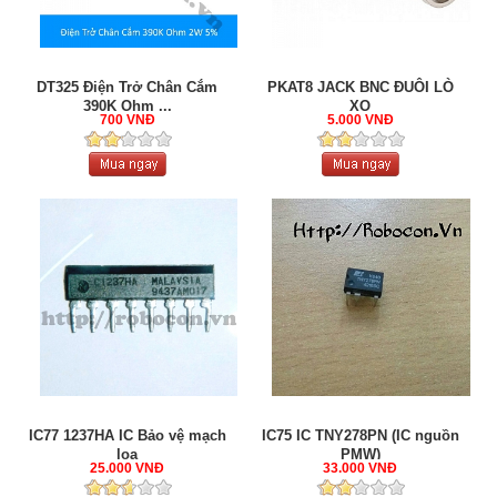
DT325 Điện Trở Chân Cắm
PKAT8 JACK BNC ĐUÔI LÒ
390K Ohm ...
XO
700 VNĐ
5.000 VNĐ
IC77 1237HA IC Bảo vệ mạch
IC75 IC TNY278PN (IC nguồn
loa
PMW)
25.000 VNĐ
33.000 VNĐ