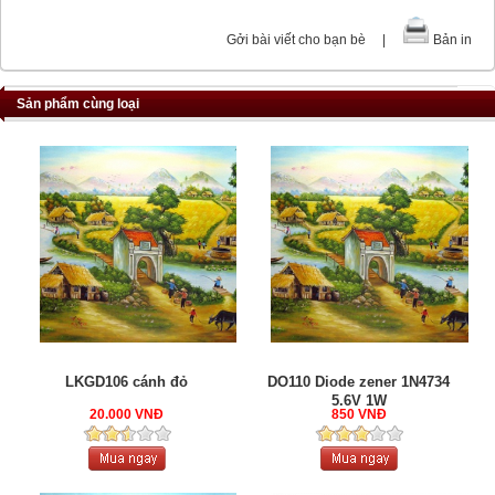
Gởi bài viết cho bạn bè
|
Bản in
Sản phẩm cùng loại
LKGD106 cánh đỏ
DO110 Diode zener 1N4734
5.6V 1W
20.000 VNĐ
850 VNĐ