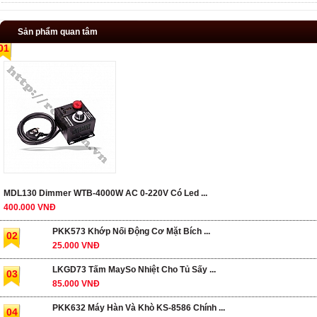
Sản phẩm quan tâm
01
MDL130 Dimmer WTB-4000W AC 0-220V Có Led ...
400.000 VNĐ
PKK573 Khớp Nối Động Cơ Mặt Bích ...
02
25.000 VNĐ
LKGD73 Tấm MaySo Nhiệt Cho Tủ Sấy ...
03
85.000 VNĐ
PKK632 Máy Hàn Và Khò KS-8586 Chính ...
04