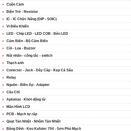
Cuộn Cảm
Điện Trở - Resistor
IC - IC Chức Năng (DIP - SOIC)
Vi Điều Khiển
LED - Chip LED - LED COB - Đèn LED
Cảm Biến - Bộ Cảm Biến
Còi - Loa - Buzzer
Nút nhấn - công tắc - switch
Thạch anh
Conecter - Jack - Dây Cáp - Kẹp Cá Sấu
Relay
Nguồn - Biến Áp - Adapter
Cầu Chì
Aptomat - Khởi động từ
Màn Hình LCD
PCB - Mạch tự ráp
Quạt Tản Nhiệt - Nhôm Tản Nhiệt
Băng Dính - Keo Kafuter 704 - Sơn Phủ Mạch