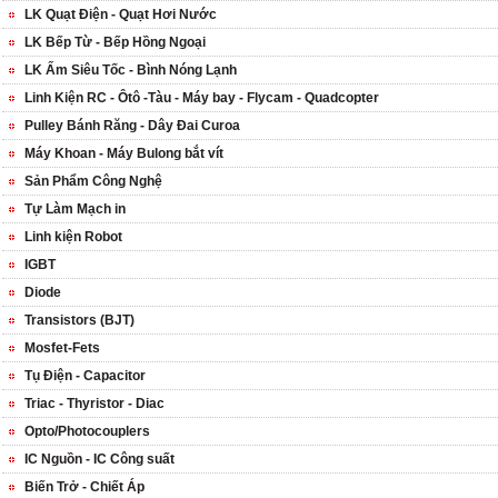
LK Quạt Điện - Quạt Hơi Nước
LK Bếp Từ - Bếp Hồng Ngoại
LK Ấm Siêu Tốc - Bình Nóng Lạnh
Linh Kiện RC - Ôtô -Tàu - Máy bay - Flycam - Quadcopter
Pulley Bánh Răng - Dây Đai Curoa
Máy Khoan - Máy Bulong bắt vít
Sản Phẩm Công Nghệ
Tự Làm Mạch in
Linh kiện Robot
IGBT
Diode
Transistors (BJT)
Mosfet-Fets
Tụ Điện - Capacitor
Triac - Thyristor - Diac
Opto/Photocouplers
IC Nguồn - IC Công suất
Biến Trở - Chiết Áp