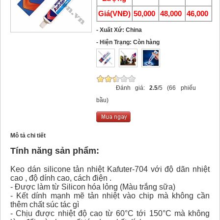
Giá(VNĐ)
50,000
48,000
46,000
- Xuất Xứ: China
- Hiện Trạng: Còn hàng
Đánh giá:
2.5
/5 (66 phiếu
bầu)
Mô tả chi tiết
Tính năng sản phẩm:
Keo dán silicone tản nhiệt Kafuter-704 với độ dãn nhiệt
cao , độ dính cao, cách điện .
- Được làm từ Silicon hóa lỏng (Màu trắng sữa)
- Kết dính mạnh mẽ tản nhiệt vào chip mà không cần
thêm chất súc tác gì
- Chịu được nhiệt độ cao từ 60°C tới 150°C mà không