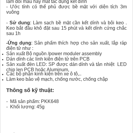
làm đổi màu hay mất tác dụng kết dính
- Ước tính có thể phủ được bề mặt với diện tích 3m
vuông
-
Sử dung
: Làm sạch bề mặt cần kết dính và bôi keo .
Keo bắt đầu khô đặt sau 15 phút và kết dính cứng chắc
sau 1h
-Ứng dụng
: Sản phẩm thích hợp cho sản xuất, lắp ráp
điện tử như :
Sản xuất Bộ nguồn /power moduler assembly
Dán dính các linh kiện điện tử trên PCB
Sản xuất đèn LED: SP được dán dính và tản nhiệt LED
chip len PCB hoặc Aluminum,
Các bộ phận kinh kiện trên xe ô tô,..
Làm keo bảo vệ mạch, chống nước, chống chập
Thông số kỹ thuật:
- Mã sản phẩm: PKK648
- Khối lượng: 45g