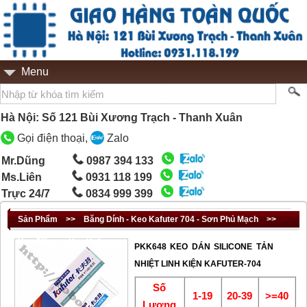
Menu
Hà Nội: Số 121 Bùi Xương Trạch - Thanh Xuân
Gọi điện thoại,
Zalo
Mr.Dũng
0987 394 133
Ms.Liên
0931 118 199
Trực 24/7
0834 999 399
Sản Phẩm
>>
Băng Dính - Keo Kafuter 704 - Sơn Phủ Mạch
>>
Keo Silicon - Keo Kafuter
PKK648 KEO DÁN SILICONE TẢN
NHIỆT LINH KIỆN KAFUTER-704
Số
1-19
20-39
>=40
Lượng