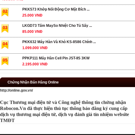
PKK573 Khớp Nối Động Cơ Mặt Bích ...
02
25.000 VNĐ
LKGD73 Tấm MaySo Nhiệt Cho Tủ Sấy ...
03
85.000 VNĐ
PKK632 Máy Hàn Và Khò KS-8586 Chính ...
04
1.099.000 VNĐ
PPKP111 Máy Hàn Cell Pin JST-IIS 3KW
05
2.195.000 VNĐ
Chứng Nhận Bán Hàng Online
http://online.gov.vn/
Cục Thương mại điện tử và Công nghệ thông tin chứng nhận
Robocon.Vn đã thực hiện thủ tục thông báo đăng ký cung cấp
dịch vụ thương mại điện tử, dịch vụ đánh giá tín nhiệm website
TMĐT