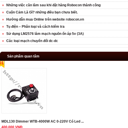
Những việc cần làm sau khi đặt hàng Robocon thành công
Cuộn Cảm Là Gì? những điều bạn chưa biết.
Hướng dẫn mua Online trên website robocon.vn
Tụ điện – Phân loại và cách kiểm tra
Sử dụng LM2576 làm mạch nguồn ổn áp 5v (3A)
Các loại mạch chuyển đổi dc-dc
Sản phẩm quan tâm
01
MDL130 Dimmer WTB-4000W AC 0-220V Có Led ...
400.000 VNĐ