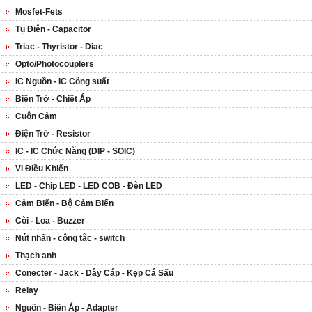
Mosfet-Fets
Tụ Điện - Capacitor
Triac - Thyristor - Diac
Opto/Photocouplers
IC Nguồn - IC Công suất
Biến Trở - Chiết Áp
Cuộn Cảm
Điện Trở - Resistor
IC - IC Chức Năng (DIP - SOIC)
Vi Điều Khiển
LED - Chip LED - LED COB - Đèn LED
Cảm Biến - Bộ Cảm Biến
Còi - Loa - Buzzer
Nút nhấn - công tắc - switch
Thạch anh
Conecter - Jack - Dây Cáp - Kẹp Cá Sấu
Relay
Nguồn - Biến Áp - Adapter