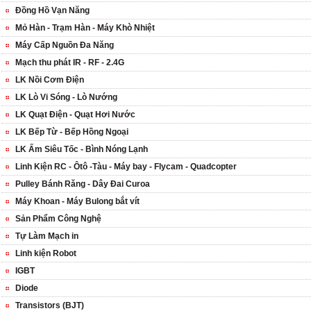
Đồng Hồ Vạn Năng
Mỏ Hàn - Trạm Hàn - Máy Khò Nhiệt
Máy Cấp Nguồn Đa Năng
Mạch thu phát IR - RF - 2.4G
LK Nồi Cơm Điện
LK Lò Vi Sóng - Lò Nướng
LK Quạt Điện - Quạt Hơi Nước
LK Bếp Từ - Bếp Hồng Ngoại
LK Ấm Siêu Tốc - Bình Nóng Lạnh
Linh Kiện RC - Ôtô -Tàu - Máy bay - Flycam - Quadcopter
Pulley Bánh Răng - Dây Đai Curoa
Máy Khoan - Máy Bulong bắt vít
Sản Phẩm Công Nghệ
Tự Làm Mạch in
Linh kiện Robot
IGBT
Diode
Transistors (BJT)