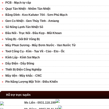
PCB - Mạch tự ráp
Quạt Tản Nhiệt - Nhôm Tản Nhiệt
Băng Dính - Keo Kafuter 704 - Sơn Phủ Mạch
Gen Co Nhiệt - Gen Thủy Tinh - Amiang
Sò Nóng Lạnh-Tản Nhiệt Sò
Đầu Nối - Trục Nối - Đầu Kẹp - Mũi Khoan
Vòng Bị - Gối Đỡ Vòng Bị
Máy Phun Sương - Máy Bơm Nước - Van Nước Từ
Tool Công Cụ - Kìm - Tua Vít - Cảo - Eto - Ốc
Kính Lúp - Kính Soi Mạch
Dây Điện - Dây Đồng
Thiết Bị Điện Công Nghiệp
Máy tiện - Máy khắc - CNC
Pin Năng Lượng Mặt Trời - Điều Khiển
Hỗ trợ trực tuyến
Ms Liên - 0931.118.199