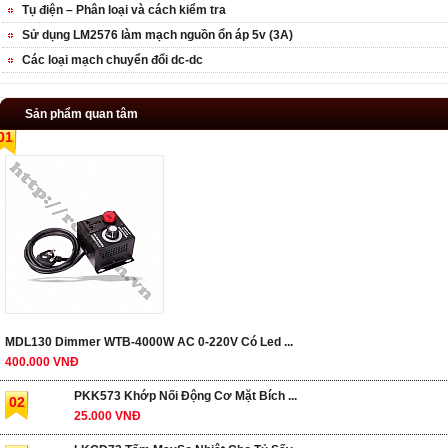
Tụ điện – Phân loại và cách kiểm tra
Sử dụng LM2576 làm mạch nguồn ổn áp 5v (3A)
Các loại mạch chuyển đổi dc-dc
Sản phẩm quan tâm
01
MDL130 Dimmer WTB-4000W AC 0-220V Có Led ...
400.000 VNĐ
PKK573 Khớp Nối Động Cơ Mặt Bích ...
02
25.000 VNĐ