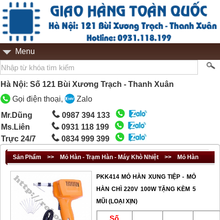
Menu
Hà Nội: Số 121 Bùi Xương Trạch - Thanh Xuân
Gọi điện thoại,
Zalo
Mr.Dũng
0987 394 133
Ms.Liên
0931 118 199
Trực 24/7
0834 999 399
Sản Phẩm
>>
Mỏ Hàn - Trạm Hàn - Máy Khò Nhiệt
>>
Mỏ Hàn
PKK414 MỎ HÀN XUNG TIỆP - MỎ
HÀN CHÌ 220V 100W TẶNG KÈM 5
MŨI (LOẠI XỊN)
Số