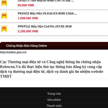
LKGD73 Tấm MaySo Nhiệt Cho Tủ Sấy ...
03
85.000 VNĐ
PKK632 Máy Hàn Và Khò KS-8586 Chính ...
04
1.099.000 VNĐ
PPKP111 Máy Hàn Cell Pin JST-IIS 3KW
05
2.195.000 VNĐ
Chứng Nhận Bán Hàng Online
http://online.gov.vn/
Cục Thương mại điện tử và Công nghệ thông tin chứng nhận
Robocon.Vn đã thực hiện thủ tục thông báo đăng ký cung cấp
dịch vụ thương mại điện tử, dịch vụ đánh giá tín nhiệm website
TMĐT
Trang chủ
Sản phẩm
Thanh toán