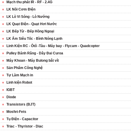
Mạch thu phát IR - RF - 2.4G
LK Nồi Cơm Điện
LK Lò Vi Sóng - Lò Nướng
LK Quạt Điện - Quạt Hơi Nước
LK Bếp Từ - Bếp Hồng Ngoại
LK Ấm Siêu Tốc - Bình Nóng Lạnh
Linh Kiện RC - Ôtô -Tàu - Máy bay - Flycam - Quadcopter
Pulley Bánh Răng - Dây Đai Curoa
Máy Khoan - Máy Bulong bắt vít
Sản Phẩm Công Nghệ
Tự Làm Mạch in
Linh kiện Robot
IGBT
Diode
Transistors (BJT)
Mosfet-Fets
Tụ Điện - Capacitor
Triac - Thyristor - Diac