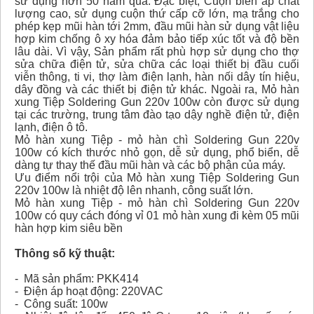
sử dụng hơn 50 năm qua. Đặc biệt, Cuộn biến áp chất
lượng cao, sử dụng cuộn thứ cấp cỡ lớn, mạ trắng cho
phép kẹp mũi hàn tới 2mm, đầu mũi hàn sử dụng vật liệu
hợp kim chống ô xy hóa đảm bảo tiếp xúc tốt và độ bền
lâu dài. Vì vậy, Sản phẩm rất phù hợp sử dụng cho thợ
sửa chữa điện tử, sửa chữa các loại thiết bị đầu cuối
viễn thông, ti vi, thợ làm điện lạnh, hàn nối dây tín hiệu,
dây đồng và các thiết bị điện tử khác. Ngoài ra, Mỏ hàn
xung Tiệp Soldering Gun 220v 100w còn được sử dụng
tại các trường, trung tâm đào tạo dậy nghề điện tử, điện
lạnh, điện ô tô.
Mỏ hàn xung Tiệp - mỏ hàn chì Soldering Gun 220v
100w có kích thước nhỏ gọn, dễ sử dụng, phổ biển, dễ
dàng tự thay thế đầu mũi hàn và các bộ phận của máy.
Ưu điểm nổi trội của Mỏ hàn xung Tiệp Soldering Gun
220v 100w là nhiệt độ lên nhanh, công suất lớn.
Mỏ hàn xung Tiệp - mỏ hàn chì Soldering Gun 220v
100w có quy cách đóng vỉ 01 mỏ hàn xung đi kèm 05 mũi
hàn hợp kim siêu bền
Thông số kỹ thuật:
- Mã sản phẩm: PKK414
- Điện áp hoạt động: 220VAC
- Công suất: 100w