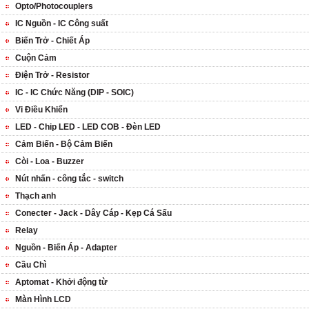
Opto/Photocouplers
IC Nguồn - IC Công suất
Biến Trở - Chiết Áp
Cuộn Cảm
Điện Trở - Resistor
IC - IC Chức Năng (DIP - SOIC)
Vi Điều Khiển
LED - Chip LED - LED COB - Đèn LED
Cảm Biến - Bộ Cảm Biến
Còi - Loa - Buzzer
Nút nhấn - công tắc - switch
Thạch anh
Conecter - Jack - Dây Cáp - Kẹp Cá Sấu
Relay
Nguồn - Biến Áp - Adapter
Cầu Chì
Aptomat - Khởi động từ
Màn Hình LCD