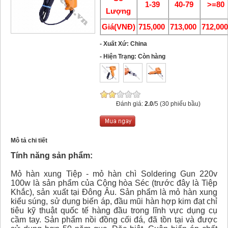
1-39
40-79
>=80
Lượng
Giá(VNĐ)
715,000
713,000
712,00
- Xuất Xứ: China
- Hiện Trạng: Còn hàng
Đánh giá:
2.0
/5 (30 phiếu bầu)
Mô tả chi tiết
Tính năng sản phẩm:
Mỏ hàn xung Tiệp - mỏ hàn chì Soldering Gun 220v
100w là sản phẩm của Cộng hòa Séc (trước đây là Tiệp
Khắc), sản xuất tại Đông Âu. Sản phẩm là mỏ hàn xung
kiểu súng, sử dụng biến áp, đầu mũi hàn hợp kim đạt chỉ
tiêu kỹ thuật quốc tế hàng đầu trong lĩnh vực dụng cụ
cầm tay. Sản phẩm nồi đồng cối đá, đã tồn tại và được