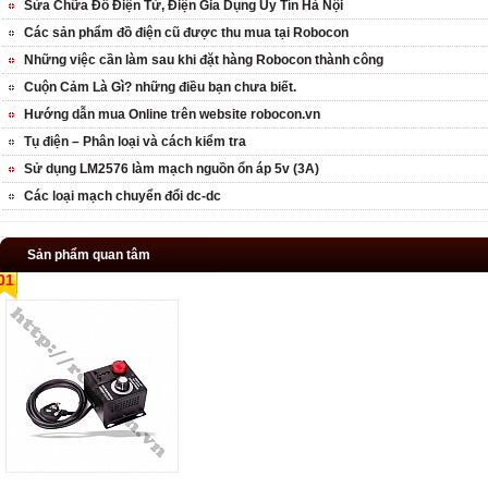
Sửa Chữa Đồ Điện Tử, Điện Gia Dụng Uy Tín Hà Nội
Các sản phẩm đồ điện cũ được thu mua tại Robocon
Những việc cần làm sau khi đặt hàng Robocon thành công
Cuộn Cảm Là Gì? những điều bạn chưa biết.
Hướng dẫn mua Online trên website robocon.vn
Tụ điện – Phân loại và cách kiểm tra
Sử dụng LM2576 làm mạch nguồn ổn áp 5v (3A)
Các loại mạch chuyển đổi dc-dc
Sản phẩm quan tâm
01