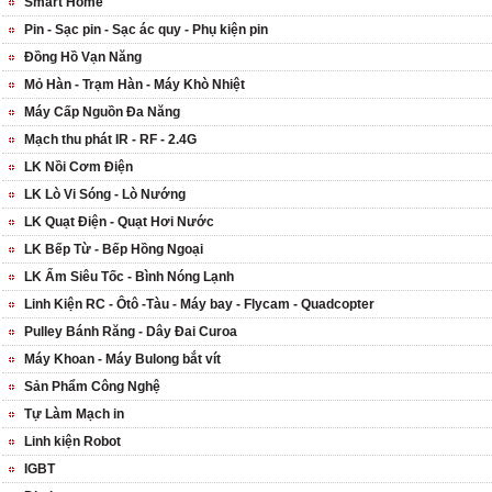
Smart Home
Pin - Sạc pin - Sạc ác quy - Phụ kiện pin
Đồng Hồ Vạn Năng
Mỏ Hàn - Trạm Hàn - Máy Khò Nhiệt
Máy Cấp Nguồn Đa Năng
Mạch thu phát IR - RF - 2.4G
LK Nồi Cơm Điện
LK Lò Vi Sóng - Lò Nướng
LK Quạt Điện - Quạt Hơi Nước
LK Bếp Từ - Bếp Hồng Ngoại
LK Ấm Siêu Tốc - Bình Nóng Lạnh
Linh Kiện RC - Ôtô -Tàu - Máy bay - Flycam - Quadcopter
Pulley Bánh Răng - Dây Đai Curoa
Máy Khoan - Máy Bulong bắt vít
Sản Phẩm Công Nghệ
Tự Làm Mạch in
Linh kiện Robot
IGBT