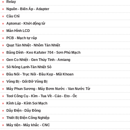
Relay
Nguồn - Biến Áp - Adapter
Cầu Chì
Aptomat - Khởi động từ
Màn Hình LCD
PCB - Mạch tự ráp
Quạt Tản Nhiệt - Nhôm Tản Nhiệt
Băng Dính - Keo Kafuter 704 - Sơn Phủ Mạch
Gen Co Nhiệt - Gen Thủy Tinh - Amiang
Sò Nóng Lạnh-Tản Nhiệt Sò
Đầu Nối - Trục Nối - Đầu Kẹp - Mũi Khoan
Vòng Bị - Gối Đỡ Vòng Bị
Máy Phun Sương - Máy Bơm Nước - Van Nước Từ
Tool Công Cụ - Kìm - Tua Vít - Cảo - Eto - Ốc
Kính Lúp - Kính Soi Mạch
Dây Điện - Dây Đồng
Thiết Bị Điện Công Nghiệp
Máy tiện - Máy khắc - CNC