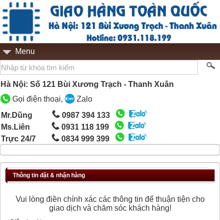
Menu
Hà Nội: Số 121 Bùi Xương Trạch - Thanh Xuân
Gọi điện thoại,
Zalo
Mr.Dũng
0987 394 133
Ms.Liên
0931 118 199
Trực 24/7
0834 999 399
Thông tin đặt & nhận hàng
Vui lòng điền chính xác các thông tin để thuận tiện cho
giao dịch và chăm sóc khách hàng!