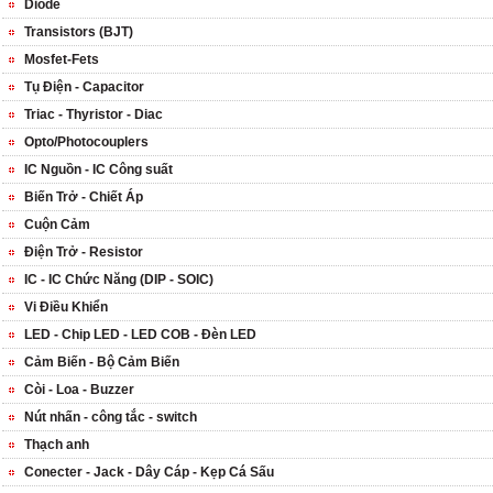
Diode
Transistors (BJT)
Mosfet-Fets
Tụ Điện - Capacitor
Triac - Thyristor - Diac
Opto/Photocouplers
IC Nguồn - IC Công suất
Biến Trở - Chiết Áp
Cuộn Cảm
Điện Trở - Resistor
IC - IC Chức Năng (DIP - SOIC)
Vi Điều Khiển
LED - Chip LED - LED COB - Đèn LED
Cảm Biến - Bộ Cảm Biến
Còi - Loa - Buzzer
Nút nhấn - công tắc - switch
Thạch anh
Conecter - Jack - Dây Cáp - Kẹp Cá Sấu