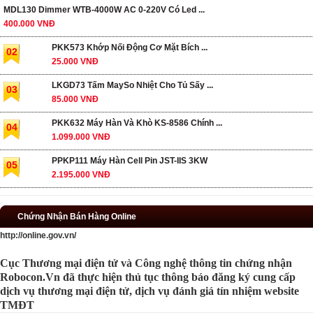
MDL130 Dimmer WTB-4000W AC 0-220V Có Led ...
400.000 VNĐ
PKK573 Khớp Nối Động Cơ Mặt Bích ...
02
25.000 VNĐ
LKGD73 Tấm MaySo Nhiệt Cho Tủ Sấy ...
03
85.000 VNĐ
PKK632 Máy Hàn Và Khò KS-8586 Chính ...
04
1.099.000 VNĐ
PPKP111 Máy Hàn Cell Pin JST-IIS 3KW
05
2.195.000 VNĐ
Chứng Nhận Bán Hàng Online
http://online.gov.vn/
Cục Thương mại điện tử và Công nghệ thông tin chứng nhận
Robocon.Vn đã thực hiện thủ tục thông báo đăng ký cung cấp
dịch vụ thương mại điện tử, dịch vụ đánh giá tín nhiệm website
TMĐT