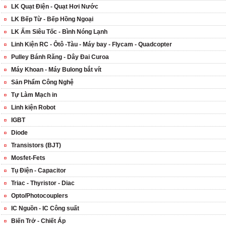
LK Quạt Điện - Quạt Hơi Nước
LK Bếp Từ - Bếp Hồng Ngoại
LK Ấm Siêu Tốc - Bình Nóng Lạnh
Linh Kiện RC - Ôtô -Tàu - Máy bay - Flycam - Quadcopter
Pulley Bánh Răng - Dây Đai Curoa
Máy Khoan - Máy Bulong bắt vít
Sản Phẩm Công Nghệ
Tự Làm Mạch in
Linh kiện Robot
IGBT
Diode
Transistors (BJT)
Mosfet-Fets
Tụ Điện - Capacitor
Triac - Thyristor - Diac
Opto/Photocouplers
IC Nguồn - IC Công suất
Biến Trở - Chiết Áp