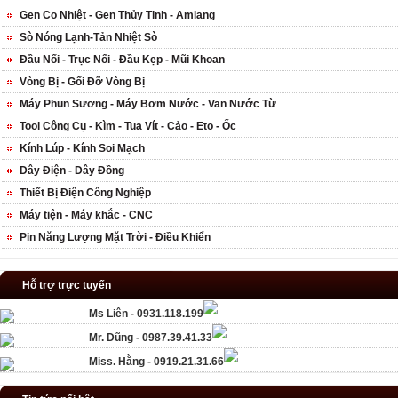
Gen Co Nhiệt - Gen Thủy Tinh - Amiang
Sò Nóng Lạnh-Tản Nhiệt Sò
Đầu Nối - Trục Nối - Đầu Kẹp - Mũi Khoan
Vòng Bị - Gối Đỡ Vòng Bị
Máy Phun Sương - Máy Bơm Nước - Van Nước Từ
Tool Công Cụ - Kìm - Tua Vít - Cảo - Eto - Ốc
Kính Lúp - Kính Soi Mạch
Dây Điện - Dây Đồng
Thiết Bị Điện Công Nghiệp
Máy tiện - Máy khắc - CNC
Pin Năng Lượng Mặt Trời - Điều Khiển
Hỗ trợ trực tuyến
Ms Liên - 0931.118.199
Mr. Dũng - 0987.39.41.33
Miss. Hằng - 0919.21.31.66