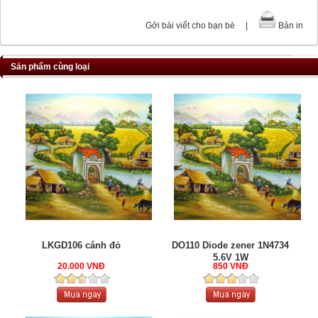
Gởi bài viết cho bạn bè
|
Bản in
Sản phẩm cùng loại
LKGD106 cánh đỏ
DO110 Diode zener 1N4734
5.6V 1W
20.000 VNĐ
850 VNĐ