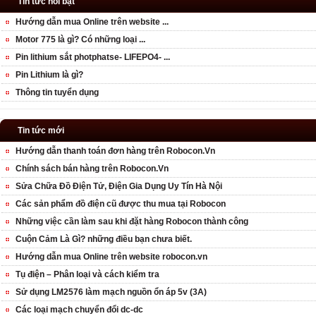
Tin tức nổi bật
Hướng dẫn mua Online trên website ...
Motor 775 là gì? Có những loại ...
Pin lithium sắt photphatse- LIFEPO4- ...
Pin Lithium là gì?
Thông tin tuyển dụng
Tin tức mới
Hướng dẫn thanh toán đơn hàng trên Robocon.Vn
Chính sách bán hàng trên Robocon.Vn
Sửa Chữa Đồ Điện Tử, Điện Gia Dụng Uy Tín Hà Nội
Các sản phẩm đồ điện cũ được thu mua tại Robocon
Những việc cần làm sau khi đặt hàng Robocon thành công
Cuộn Cảm Là Gì? những điều bạn chưa biết.
Hướng dẫn mua Online trên website robocon.vn
Tụ điện – Phân loại và cách kiểm tra
Sử dụng LM2576 làm mạch nguồn ổn áp 5v (3A)
Các loại mạch chuyển đổi dc-dc