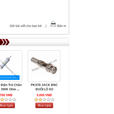
Gởi bài viết cho bạn bè
|
Bản in
 Điện Trở Chân
PKAT8 JACK BNC
390K Ohm ...
ĐUÔI LÒ XO
700 VNĐ
5.000 VNĐ