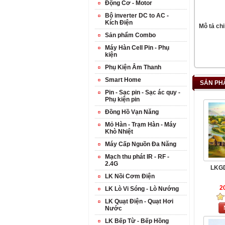
Động Cơ - Motor
Bộ inverter DC to AC -
Kích Điện
Mô tả chi 
Sản phẩm Combo
Máy Hàn Cell Pin - Phụ
kiện
Phụ Kiện Âm Thanh
Smart Home
SẢN PH
Pin - Sạc pin - Sạc ác quy -
Phụ kiện pin
Đồng Hồ Vạn Năng
Mỏ Hàn - Trạm Hàn - Máy
Khò Nhiệt
Máy Cấp Nguồn Đa Năng
Mạch thu phát IR - RF -
2.4G
LKGD
LK Nồi Cơm Điện
2
LK Lò Vi Sóng - Lò Nướng
LK Quạt Điện - Quạt Hơi
Nước
LK Bếp Từ - Bếp Hồng