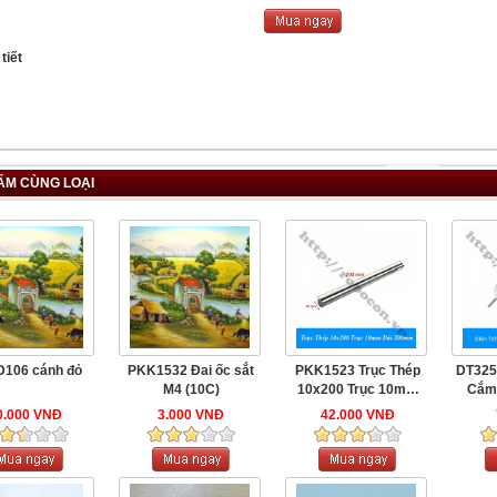
tiết
ẨM CÙNG LOẠI
106 cánh đỏ
PKK1532 Đai ốc sắt
PKK1523 Trục Thép
DT325
M4 (10C)
10x200 Trục 10mm
Cắm 
Dài ...
0.000 VNĐ
3.000 VNĐ
42.000 VNĐ