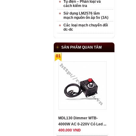
Tụ điện – Phân loại và
cách kiểm tra
Sử dụng LM2576 làm
mạch nguồn ổn áp 5v (3A)
Các loại mạch chuyển đổi
dc-dc
SẢN PHẨM QUAN TÂM
01
MDL130 Dimmer WTB-
4000W AC 0-220V Có Led ...
400.000 VNĐ