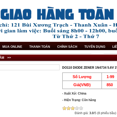
MUA ONLINE
THANH TOÁN
CHÍNH SÁCH
TUYỂN DỤNG
LI
ẨM
>>
DO110 DIODE ZENER 1N4734 5.6V 
Số Lượng
1-99
Giá(VNĐ)
850
- Xuất Xứ: China
- Hiện Trạng: Còn hàng
Đánh giá:
3.0
/5 (8 phiếu bầu)