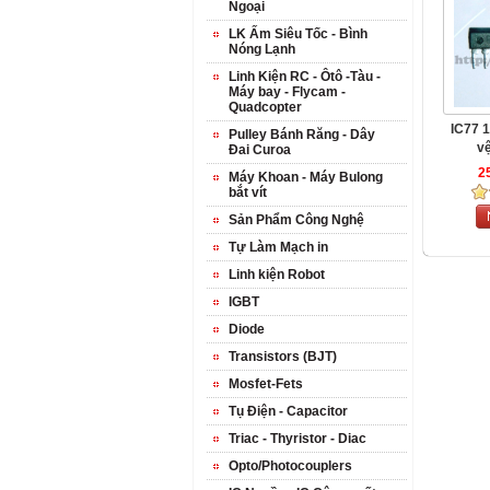
Ngoại
LK Ấm Siêu Tốc - Bình
Nóng Lạnh
Linh Kiện RC - Ôtô -Tàu -
Máy bay - Flycam -
Quadcopter
IC77 
Pulley Bánh Răng - Dây
vê
Đai Curoa
2
Máy Khoan - Máy Bulong
bắt vít
Sản Phẩm Công Nghệ
Tự Làm Mạch in
Linh kiện Robot
IGBT
Diode
Transistors (BJT)
Mosfet-Fets
Tụ Điện - Capacitor
Triac - Thyristor - Diac
Opto/Photocouplers