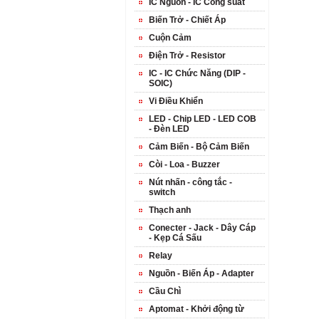
IC Nguồn - IC Công suất
Biến Trở - Chiết Áp
Cuộn Cảm
Điện Trở - Resistor
IC - IC Chức Năng (DIP -
SOIC)
Vi Điều Khiển
LED - Chip LED - LED COB
- Đèn LED
Cảm Biến - Bộ Cảm Biến
Còi - Loa - Buzzer
Nút nhấn - công tắc -
switch
Thạch anh
Conecter - Jack - Dây Cáp
- Kẹp Cá Sấu
Relay
Nguồn - Biến Áp - Adapter
Cầu Chì
Aptomat - Khởi động từ