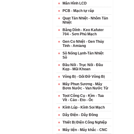
Màn Hình LCD
PCB - Mạch tự ráp
Quạt Tản Nhiệt - Nhôm Tản
Nhiệt
Băng Dính - Keo Kafuter
704 - Sơn Phủ Mạch
Gen Co Nhiệt - Gen Thủy
Tinh - Amiang
Sò Nóng Lạnh-Tản Nhiệt
Sò
Đầu Nối - Trục Nối - Đầu
Kẹp - Mũi Khoan
Vòng Bị - Gối Đỡ Vòng Bị
Máy Phun Sương - Máy
Bơm Nước - Van Nước Từ
Tool Công Cụ - Kìm - Tua
Vít - Cảo - Eto - Ốc
Kính Lúp - Kính Soi Mạch
Dây Điện - Dây Đồng
Thiết Bị Điện Công Nghiệp
Máy tiện - Máy khắc - CNC