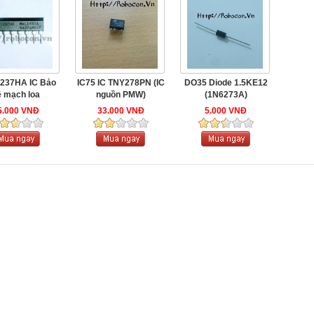
1237HA IC Bảo
IC75 IC TNY278PN (IC
DO35 Diode 1.5KE12
̣ mạch loa
nguồn PMW)
(1N6273A)
5.000 VNĐ
33.000 VNĐ
5.000 VNĐ