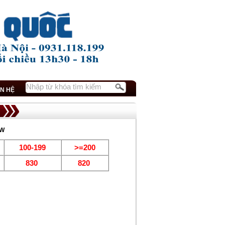
ÊN HỆ
1W
100-199
>=200
830
820