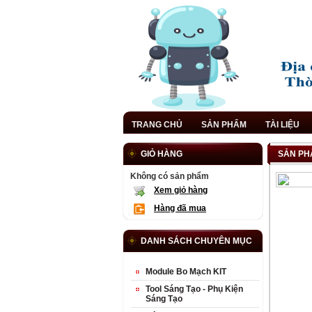
TRANG CHỦ
SẢN PHẨM
TÀI LIỆU
GIỎ HÀNG
SẢN PH
Không có sản phẩm
Xem giỏ hàng
Hàng đã mua
DANH SÁCH CHUYÊN MỤC
Module Bo Mạch KIT
Tool Sáng Tạo - Phụ Kiện
Sáng Tạo