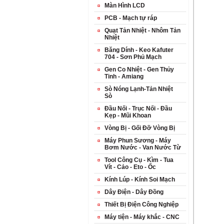
Màn Hình LCD
PCB - Mạch tự ráp
Quạt Tản Nhiệt - Nhôm Tản
Nhiệt
Băng Dính - Keo Kafuter
704 - Sơn Phủ Mạch
Gen Co Nhiệt - Gen Thủy
Tinh - Amiang
Sò Nóng Lạnh-Tản Nhiệt
Sò
Đầu Nối - Trục Nối - Đầu
Kẹp - Mũi Khoan
Vòng Bị - Gối Đỡ Vòng Bị
Máy Phun Sương - Máy
Bơm Nước - Van Nước Từ
Tool Công Cụ - Kìm - Tua
Vít - Cảo - Eto - Ốc
Kính Lúp - Kính Soi Mạch
Dây Điện - Dây Đồng
Thiết Bị Điện Công Nghiệp
Máy tiện - Máy khắc - CNC