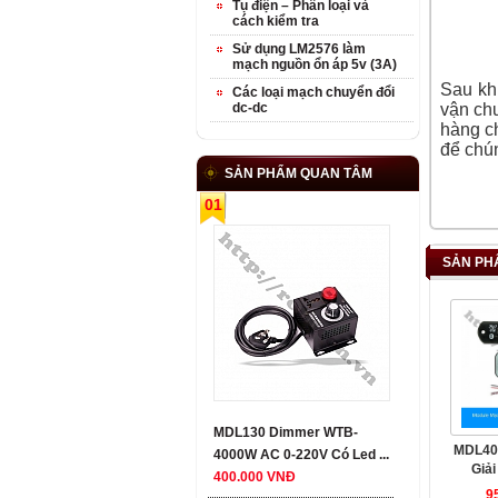
Tụ điện – Phân loại và
cách kiểm tra
Sử dụng LM2576 làm
mạch nguồn ổn áp 5v (3A)
Sau khi
Các loại mạch chuyển đổi
dc-dc
vận chu
hàng ch
để chún
SẢN PHẨM QUAN TÂM
01
SẢN PH
MDL130 Dimmer WTB-
MDL40
4000W AC 0-220V Có Led ...
Giải
400.000 VNĐ
9