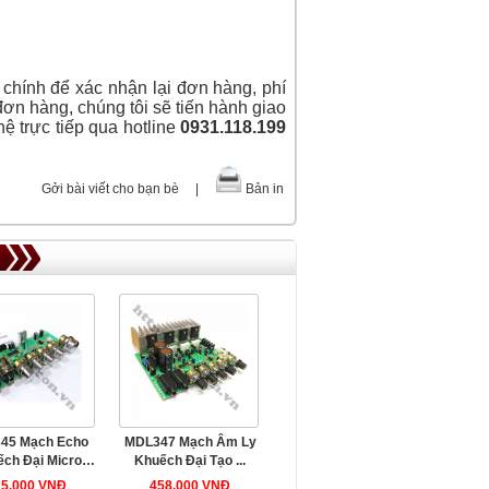
 chính để xác nhận lại đơn hàng, phí
đơn hàng, chúng tôi sẽ tiến hành giao
ệ trực tiếp qua hotline
0931.118.199
Gởi bài viết cho bạn bè
|
Bản in
45 Mạch Echo
MDL347 Mạch Âm Ly
ch Đại Micro
Khuếch Đại Tạo ...
araoke ...
25.000 VNĐ
458.000 VNĐ