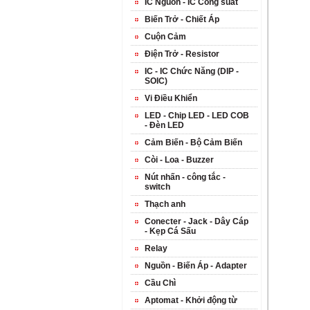
IC Nguồn - IC Công suất
Biến Trở - Chiết Áp
Cuộn Cảm
Điện Trở - Resistor
IC - IC Chức Năng (DIP -
SOIC)
Vi Điều Khiển
LED - Chip LED - LED COB
- Đèn LED
Cảm Biến - Bộ Cảm Biến
Còi - Loa - Buzzer
Nút nhấn - công tắc -
switch
Thạch anh
Conecter - Jack - Dây Cáp
- Kẹp Cá Sấu
Relay
Nguồn - Biến Áp - Adapter
Cầu Chì
Aptomat - Khởi động từ