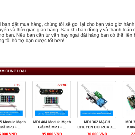
 bạn đặt mua hàng, chúng tôi sẽ gọi lại cho bạn vào giờ hành
yển và thời gian giao hàng. Sau khi bạn đồng ý và thanh toán 
o bạn. Nếu bạn cần tư vấn hay ngại đặt hàng bạn có thể liên h
g tôi hỗ trợ bạn được tốt hơn!
ẨM CÙNG LOẠI
5 Module Mạch
MDL404 Module Mạch
MDL362 MẠCH
MDL3
 Mã MP3 + ...
Giải Mã MP3 + ...
CHUYỂN ĐỔI RCA XH-
Khuế
M152 SANG ...
K
5.000 VNĐ
95.000 VNĐ
30.000 VNĐ
2