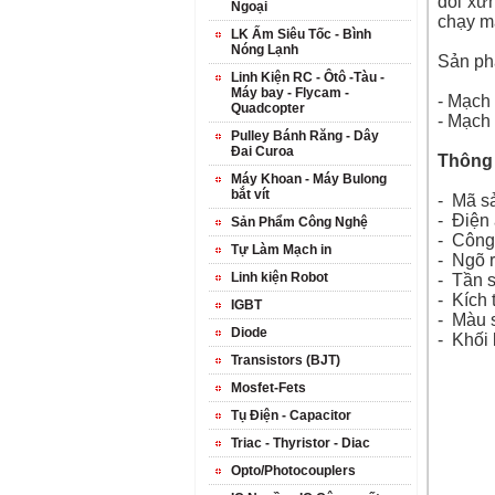
đối xứ
Ngoại
chạy m
LK Ấm Siêu Tốc - Bình
Nóng Lạnh
Sản ph
Linh Kiện RC - Ôtô -Tàu -
Máy bay - Flycam -
- Mạch
Quadcopter
- Mạch
Pulley Bánh Răng - Dây
Đai Curoa
Thông s
Máy Khoan - Máy Bulong
bắt vít
- Mã s
- Điện
Sản Phẩm Công Nghệ
- Công
Tự Làm Mạch in
- Ngõ 
Linh kiện Robot
- Tần 
- Kích
IGBT
- Màu 
Diode
- Khối
Transistors (BJT)
Mosfet-Fets
Tụ Điện - Capacitor
Triac - Thyristor - Diac
Opto/Photocouplers