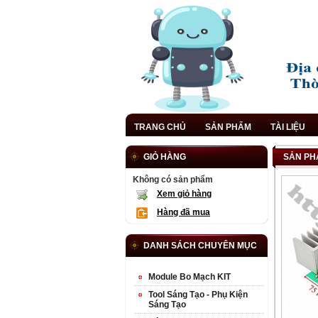
TRANG CHỦ
SẢN PHẨM
TÀI LIỆU
GIỎ HÀNG
SẢN PH
Không có sản phẩm
Xem giỏ hàng
Hàng đã mua
DANH SÁCH CHUYÊN MỤC
Module Bo Mạch KIT
Tool Sáng Tạo - Phụ Kiện
Sáng Tạo