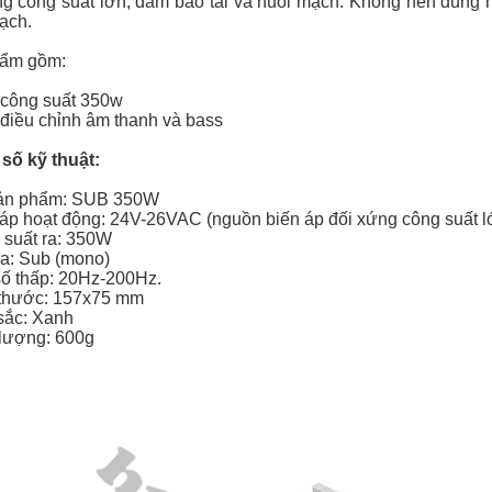
ng công suất lớn, đảm bảo tải và nuôi mạch. Không nên dùng
ạch.
ẩm gồm:
 công suất 350w
 điều chỉnh âm thanh và bass
ố kỹ thuật:
ản phẩm: SUB 350W
 áp hoạt động: 24V-26VAC (nguồn biến áp đối xứng công suất l
 suất ra: 350W
ra: Sub (mono)
số thấp: 20Hz-200Hz.
 thước: 157x75 mm
sắc: Xanh
 lượng: 600g