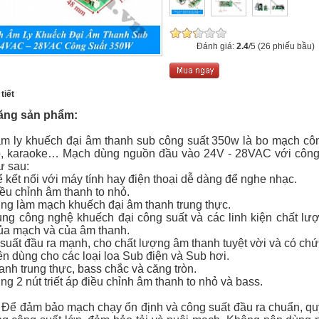
Đánh giá:
2.4
/5 (26 phiếu bầu)
tiết
ăng sản phẩm:
m ly khuếch đại âm thanh sub công suất 350w là bo mạch côn
b, karaoke… Mạch dùng nguồn đầu vào 24V - 28VAC với công
ư sau:
ể kết nối với máy tính hay điện thoại dễ dàng để nghe nhạc.
iều chỉnh âm thanh to nhỏ.
ụng làm mạch khuếch đại âm thanh trung thực.
ụng công nghệ khuếch đại công suất và các linh kiện chất l
ủa mạch và của âm thanh.
suất đầu ra mạnh, cho chất lượng âm thanh tuyệt vời và có ch
n dùng cho các loại loa Sub điện và Sub hơi.
anh trung thực, bass chắc và căng tròn.
ng 2 nút triết áp điều chỉnh âm thanh to nhỏ và bass.
Để đảm bảo mạch chạy ổn định và công suất đầu ra chuẩn, qu