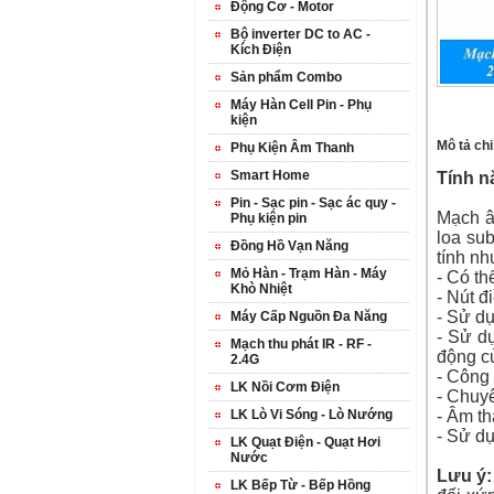
Động Cơ - Motor
Bộ inverter DC to AC -
Kích Điện
Sản phẩm Combo
Máy Hàn Cell Pin - Phụ
kiện
Mô tả chi 
Phụ Kiện Âm Thanh
Smart Home
Tính n
Pin - Sạc pin - Sạc ác quy -
Mạch â
Phụ kiện pin
loa su
Đồng Hồ Vạn Năng
tính nh
Mỏ Hàn - Trạm Hàn - Máy
- Có th
Khò Nhiệt
- Nút đ
- Sử d
Máy Cấp Nguồn Đa Năng
- Sử d
Mạch thu phát IR - RF -
động c
2.4G
- Công 
LK Nồi Cơm Điện
- Chuyê
LK Lò Vi Sóng - Lò Nướng
- Âm th
- Sử dụ
LK Quạt Điện - Quạt Hơi
Nước
Lưu ý:
LK Bếp Từ - Bếp Hồng